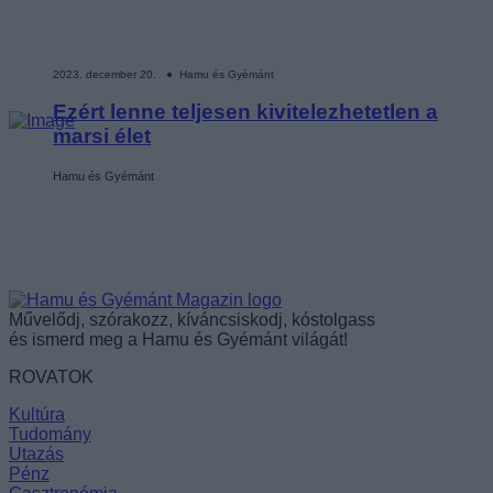
2023. december 20. ● Hamu és Gyémánt
Ezért lenne teljesen kivitelezhetetlen a
marsi élet
Hamu és Gyémánt
Művelődj, szórakozz, kíváncsiskodj, kóstolgass
és ismerd meg a Hamu és Gyémánt világát!
ROVATOK
Kultúra
Tudomány
Utazás
Pénz