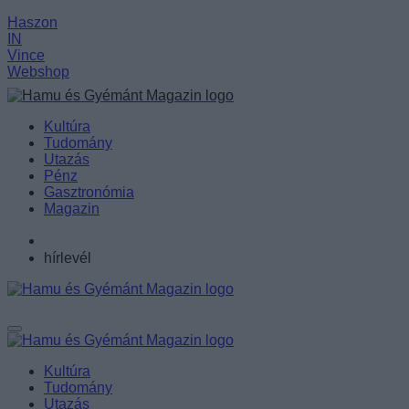
Haszon
IN
Vince
Webshop
Kultúra
Tudomány
Utazás
Pénz
Gasztronómia
Magazin
hírlevél
Kultúra
Tudomány
Utazás