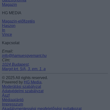
Gasztronómia
Magazin
HG MEDIA
Magazin-előfizetés
Haszon
In
Vince
Kapcsolat
Email:
info@hamuesgyemant.hu
Cím:
1024 Budapest,
Margit krt. 5/A, 3. em. 1. a
© 2025 All rights reserved.
Powered by
HG Media
.
Moderálási szabályzat
Adatvédelmi szabályzat
Ászf
Médiaajánló
Impresszum
Akadálymentességi megfelelőségi nyilatkozat