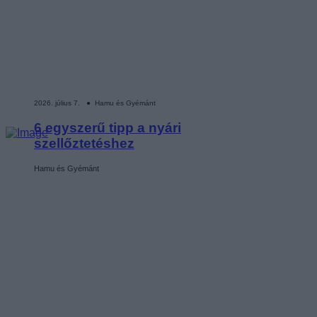
2026. július 7. ● Hamu és Gyémánt
6 egyszerű tipp a nyári
szellőztetéshez
Hamu és Gyémánt