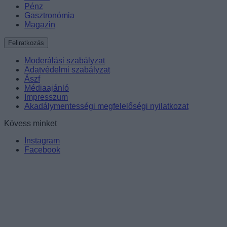
Pénz
Gasztronómia
Magazin
Feliratkozás
Moderálási szabályzat
Adatvédelmi szabályzat
Ászf
Médiaajánló
Impresszum
Akadálymentességi megfelelőségi nyilatkozat
Kövess minket
Instagram
Facebook