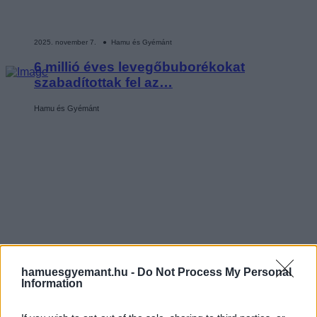
2025. november 7. ● Hamu és Gyémánt
6 millió éves levegőbuborékokat
szabadítottak fel az…
Hamu és Gyémánt
hamuesgyemant.hu -
Do Not Process My Personal
Information