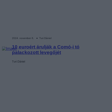
2024. november 6. ● Turi Dániel
10 euroért árulják a Comó-i tó
palackozott levegőjét
Turi Dániel