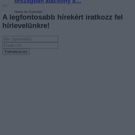
országban alacsony a…
Hamu és Gyémánt
A legfontosabb hírekért iratkozz fel
hírlevelünkre!
Feliratkozom