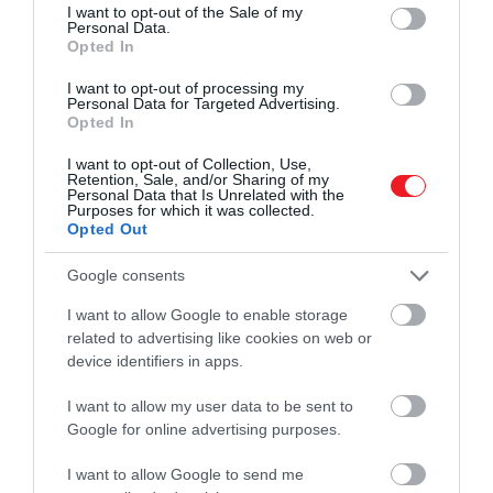
consent section.
I want to opt-out of the Sale of my
Personal Data.
Opted In
I want to opt-out of processing my
Personal Data for Targeted Advertising.
Opted In
I want to opt-out of Collection, Use,
Retention, Sale, and/or Sharing of my
Personal Data that Is Unrelated with the
Purposes for which it was collected.
2024. ÁPRILIS 27. ● HAMU ÉS GYÉMÁNT
Opted Out
Hatalmasra nőtt kenguru
Ausztrál tudósok nemrég három új, sok
Google consents
maradványait fedezték fel
évezreddel korábban kihalt kengurufajt
I want to allow Google to enable storage
azonosítottak. Egyikük képviselői igazi
HAMU ÉS GYÉMÁNT
related to advertising like cookies on web or
óriások voltak, kétszer annyit nyomtak,
device identifiers in apps.
mint a ma élő kenguruk.
I want to allow my user data to be sent to
Google for online advertising purposes.
I want to allow Google to send me