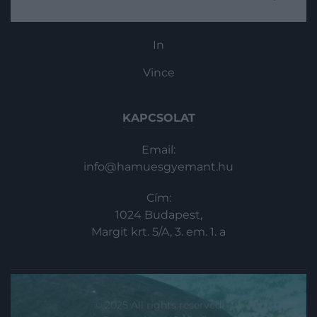
hátterében számos ok állhat, a
Haszon
klímaváltozástól kezdve az orvvadászaton
át egyéb emberi tevekénységekig. Alábbi
In
cikkünkben azokat a fajokat mutatjuk be,
amelyekből esetenként már…
Vince
KAPCSOLAT
Email:
info@hamuesgyemant.hu
Cím:
1024 Budapest,
Margit krt. 5/A, 3. em. 1. a
© 2025 All rights reserved.