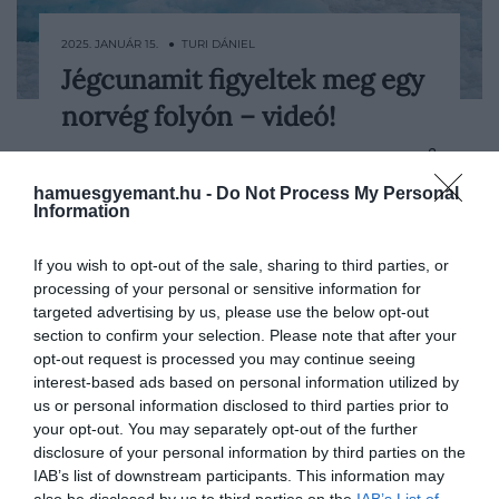
2025. JANUÁR 15. ● TURI DÁNIEL
Jégcunamit figyeltek meg egy
Az extrém időjárási jelenségek egyre
norvég folyón – videó!
gyakoribbak, egyes kutatások szerint
pedig négyből három ember
TURI DÁNIEL
megtapasztalja ezeknek az árnyoldalát a
hamuesgyemant.hu -
Do Not Process My Personal
következő 20 évben. Nemrégiben több
Information
helyen is úgynevezett jégcunamiról
számoltak be, ami a téli időszak egyik
If you wish to opt-out of the sale, sharing to third parties, or
legkülönlegesebb természeti csodája.
processing of your personal or sensitive information for
targeted advertising by us, please use the below opt-out
section to confirm your selection. Please note that after your
opt-out request is processed you may continue seeing
interest-based ads based on personal information utilized by
us or personal information disclosed to third parties prior to
your opt-out. You may separately opt-out of the further
disclosure of your personal information by third parties on the
IAB’s list of downstream participants. This information may