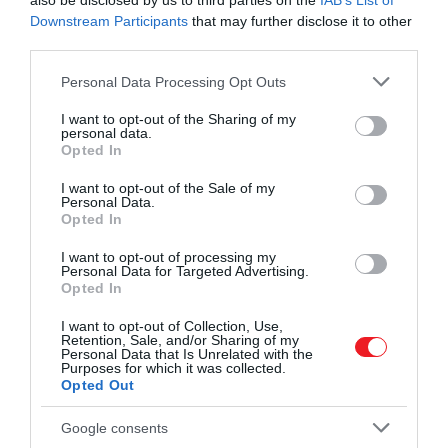
also be disclosed by us to third parties on the
IAB’s List of
Downstream Participants
that may further disclose it to other
third parties.
Please note that this website/app uses one or more Google
Personal Data Processing Opt Outs
services and may gather and store information including but
not limited to your visit or usage behaviour. You may click to
I want to opt-out of the Sharing of my
personal data.
grant or deny consent to Google and its third-party tags to
Opted In
use your data for below specified purposes in below Google
consent section.
I want to opt-out of the Sale of my
Personal Data.
Opted In
I want to opt-out of processing my
Personal Data for Targeted Advertising.
Opted In
I want to opt-out of Collection, Use,
Retention, Sale, and/or Sharing of my
Personal Data that Is Unrelated with the
Purposes for which it was collected.
Opted Out
Google consents