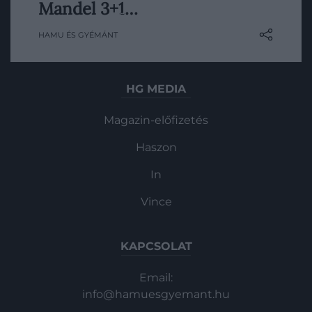
John Mandel eddig 6 regényt jelentetett
Mandel 3+1…
Gasztronómia
meg, ezek közül a 3 legújabb hol
HAMU ÉS GYÉMÁNT
lazábban, hol szorosabban összefügg.
Magazin
Mutatjuk, szerintünk melyek a pandémiát
lényegében megjósoló írónő legjobb
könyvei.
HG MEDIA
Magazin-előfizetés
Haszon
In
Vince
KAPCSOLAT
Email:
info@hamuesgyemant.hu