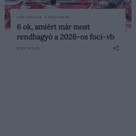
2026. JÚNIUS 18. ● BÓDY KOLOS
6 ok, amiért már most
Alig egy hete tart a 2026-os labdarúgó-
rendhagyó a 2026-os foci-vb
világbajnokság, a rajongóknak máris
számtalan érdekesség szúrhatott szemet.
BÓDY KOLOS
Rekordlétszámú mezőny, három
házigazda ország, kötelező ivószünetek és
olyan újoncok, akiknek szereplése
korábban elképzelhetetlennek…