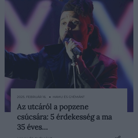
2025. FEBRUÁR 16. ● HAMU ÉS GYÉMÁNT
Az utcáról a popzene
Korunk egyik legnagyobb popsztárja, The
csúcsára: 5 érdekesség a ma
Weeknd már 15 éve aktívan formálja, amit
a könnyűzenéről gondolunk, időközben
35 éves…
pedig 35 éves lett. Ez jó apropó arra, hogy