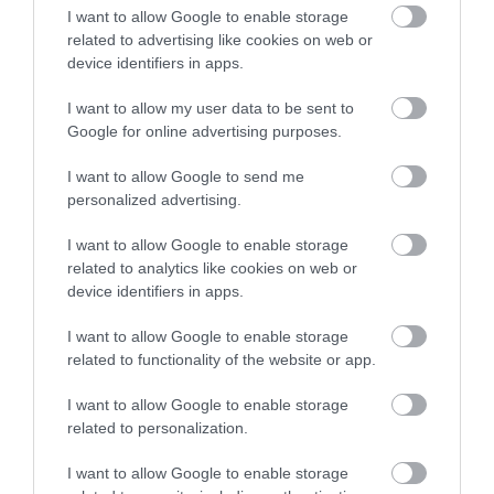
I want to allow Google to enable storage
related to advertising like cookies on web or
device identifiers in apps.
I want to allow my user data to be sent to
2024. DECEMBER 17. ● HAMU ÉS GYÉMÁNT
Google for online advertising purposes.
A 4 legjobb hely a Földön, ha
2024 októberében a NASA tudósai
I want to allow Google to send me
2025-ben a sarki fényben…
bejelentették, hogy elérkeztünk a 11 éves
personalized advertising.
napciklus csúcspontjához. Ez egészen
HAMU ÉS GYÉMÁNT
I want to allow Google to enable storage
2025 októberéig eltarthat, így az intenzív
related to analytics like cookies on web or
mágneses viharok miatt az északi fény a
device identifiers in apps.
szokásosnál több helyen és sokkal
intenzívebben lesz majd látható. Most
I want to allow Google to enable storage
mutatunk 4 helyszínt, ahol jövőre…
related to functionality of the website or app.
I want to allow Google to enable storage
related to personalization.
I want to allow Google to enable storage