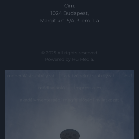
Cím:
1024 Budapest,
Margit krt. 5/A, 3. em. 1. a
© 2025 All rights reserved.
Powered by
HG Media
.
moderálási szabályzat
adatvédelmi szabályzat
ászf
médiaajánló
impresszum
akadálymentességi megfelelőségi nyilatkozat
Lap tetejére