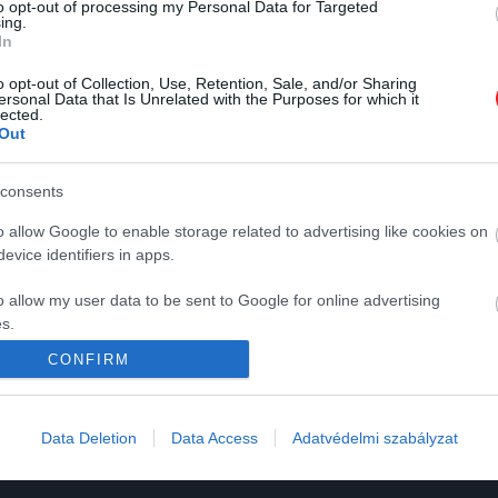
to opt-out of processing my Personal Data for Targeted
ing.
In
2025. JÚLIUS 14. ● HAMU ÉS GYÉMÁNT
o opt-out of Collection, Use, Retention, Sale, and/or Sharing
Minden kertipartit
ersonal Data that Is Unrelated with the Purposes for which it
lected.
Nincs is annál csábítóbb, mint hogy
feldobnak majd ezek a
Out
ezeket a forró, nyári napokat a
barátaink és családunk
mojitós…
K
HG MEDIA
consents
társaságában töltsük el egy
HAMU ÉS GYÉMÁNT
kellemes kertiparti közben. A
o allow Google to enable storage related to advertising like cookies on
Magazin-előfizetés
finomabbnál finomabb ételek
evice identifiers in apps.
elfogyasztása után – mikor már a
y
Haszon
o allow my user data to be sent to Google for online advertising
nap is lement – jó érzés
In
s.
elfogyasztani egy frissítő koktélt,
ami csak még jobban…
CONFIRM
Vince
to allow Google to send me personalized advertising.
ómia
o allow Google to enable storage related to analytics like cookies on
Data Deletion
Data Access
Adatvédelmi szabályzat
evice identifiers in apps.
o allow Google to enable storage related to functionality of the website