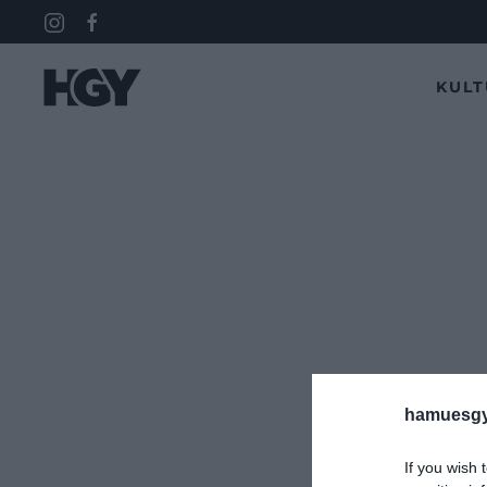
KUL
hamuesgy
If you wish 