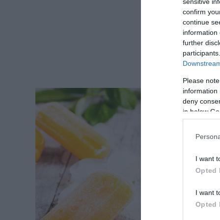
sensitive in
confirm you
continue se
information 
further disc
participants
Downstream 
Please note
information 
deny consent
in below Go
Persona
I want t
Opted 
I want t
Opted 