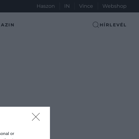
Haszon
IN
Vince
Webshop
AZIN
HÍRLEVÉL
sonal or