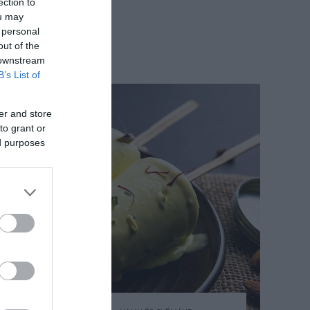
ection to
ou may
 personal
out of the
 downstream
B’s List of
er and store
to grant or
ed purposes