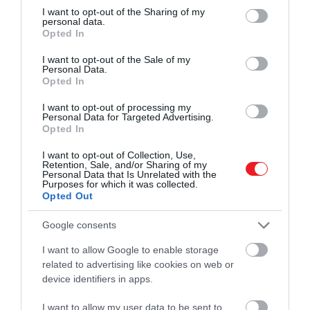
not limited to your visit or usage behaviour. You may click to
I want to opt-out of the Sharing of my
personal data.
grant or deny consent to Google and its third-party tags to
Opted In
use your data for below specified purposes in below Google
consent section.
I want to opt-out of the Sale of my
Personal Data.
2025. DECEMBER 31. ● HAMU ÉS GYÉMÁNT
Opted In
Kutatók szerint így zajlik majd
A tudományos-fantasztikus történetek
I want to opt-out of processing my
az első találkozás az…
Personal Data for Targeted Advertising.
évtizedek óta próbálnak felkészíteni
Opted In
bennünket az idegen civilizációkkal
HAMU ÉS GYÉMÁNT
történő első találkozásra. Egyes
I want to opt-out of Collection, Use,
Retention, Sale, and/or Sharing of my
elméletekben inváziós flották jelennek
Personal Data that Is Unrelated with the
Purposes for which it was collected.
meg az égen, máshol fejlettebb lények
Opted Out
próbálnak kapcsolatba lépni az…
Google consents
I want to allow Google to enable storage
related to advertising like cookies on web or
device identifiers in apps.
I want to allow my user data to be sent to