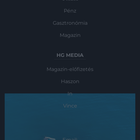
rendszere, amely szó…
Pénz
Gasztronómia
Magazin
HG MEDIA
Magazin-előfizetés
Haszon
In
Vince
KAPCSOLAT
Email: