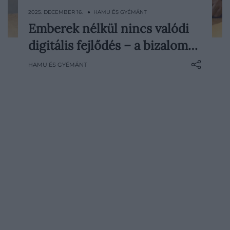
2025. DECEMBER 16. ● HAMU ÉS GYÉMÁNT
Emberek nélkül nincs valódi
Miként alapozható meg tartósan a siker?
digitális fejlődés – a bizalom…
Mit hordoz magában három évtizednyi
bizalom? És miért marad az emberi
HAMU ÉS GYÉMÁNT
jelenlét nélkülözhetetlen akkor is, amikor
a digitális innovációk határai folyamatosan
tágulnak? Bálint Attila, a Raiffeisen Private
Banking ügyvezető igazgatója…