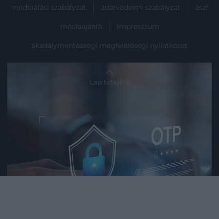
moderálási szabályzat
adatvédelmi szabályzat
ászf
médiaajánló
impresszum
akadálymentességi megfelelőségi nyilatkozat
Lap tetejére