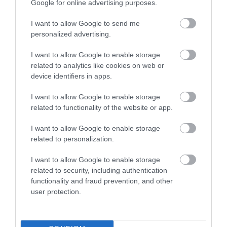
Google for online advertising purposes.
2024. DECEMBER 18. ● HAMU ÉS GYÉMÁNT
Emberi tudat a virtuális
I want to allow Google to send me
Bár tudósok évtizedek óta kutatják az
personalized advertising.
térben: valóban a digitális…
emberi tudat digitalizálásának
lehetőségét, és a popkultúrában is
I want to allow Google to enable storage
HAMU ÉS GYÉMÁNT
related to analytics like cookies on web or
visszatérő téma, a kívülállók számára
device identifiers in apps.
mindez egyelőre elérhetetlen utópiának
tűnhet. Az nem kérdés, hogy egy
I want to allow Google to enable storage
tudományosan megalapozott
related to functionality of the website or app.
elképzelésről van szó – de vajon hol tart
most az ezzel…
I want to allow Google to enable storage
related to personalization.
I want to allow Google to enable storage
related to security, including authentication
functionality and fraud prevention, and other
user protection.