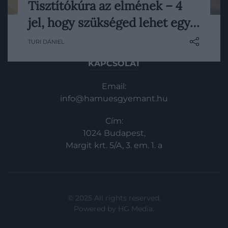
Tisztítókúra az elmének – 4
In
A 21. századi technológia fejlődése és
jel, hogy szükséged lehet egy…
terjedése egyszerre átok és áldás. Enélkül
Vince
ma már elképzelhetetlen lenne a
TURI DÁNIEL
kommunikáció, a mindennapos
ügyintézés, sokan mégis úgy érzik: a
KAPCSOLAT
képernyők rabságába estek. Az
okostelefonok, a közösségi média és a vég
Email:
nélküli értesítések korában különösen
info@hamuesgyemant.hu
fontossá…
Cím:
1024 Budapest,
Margit krt. 5/A, 3. em. 1. a
© 2025 All rights reserved.
Powered by
HG Media
.