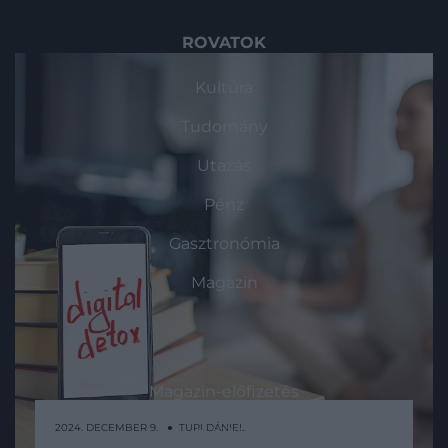
ROVATOK
Kultúra
Tudomány
Utazás
Pénz
Gasztronómia
Magazin
HG MEDIA
Magazin-előfizetés
2024. DECEMBER 9. ● TURI DÁNIEL
Haszon