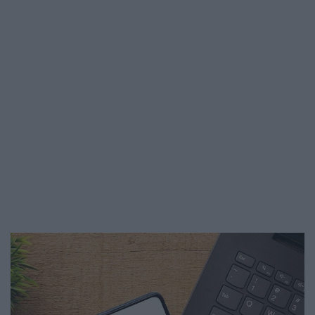
2025-ben. Az utazás előkészületekor
viszont legyünk résen, új…