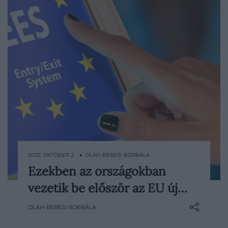
2025. OKTÓBER 2. ● OLÁH-BEBESI BORBÁLA
Ezekben az országokban
Október 12-től élesben indul az Európai
vezetik be először az EU új…
Unió új beléptetőrendszere, az Entry/Exit
System (EES).
OLÁH-BEBESI BORBÁLA