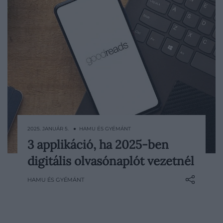
2025. JANUÁR 5. ● HAMU ÉS GYÉMÁNT
3 applikáció, ha 2025-ben
Ha az új évet olvasással töltenéd, sokat
digitális olvasónaplót vezetnél
segíthet az elhatározásodban, ha
valamilyen platformon nyomon követed,
HAMU ÉS GYÉMÁNT
melyik könyveddel éppen hogyan
haladsz. Ehhez mutatunk most 3 kiváló
alkalmazást.