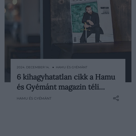
2024. DECEMBER 14. ● HAMU ÉS GYÉMÁNT
6 kihagyhatatlan cikk a Hamu
Hogyan készült 2025 sokak által várt hazai
és Gyémánt magazin téli…
tévésorozata, a Hunyadi? Miként
formálnak minket a korábbi nemzedékek
HAMU ÉS GYÉMÁNT
tapasztalatai Orvos-Tóth Noémi szerint?
Megmutatjuk, mit jelent az örökség
Jordán Adél, Kemény István, Linczényi
Márkó és Oláh Anna számára, Lanzarotén
bejárjuk a Kanári-szigetek…