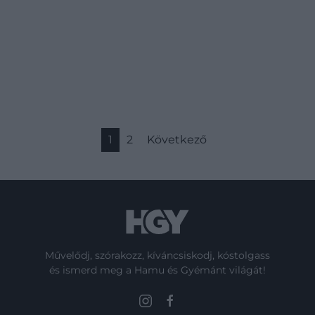
1
2
Következő
Művelődj, szórakozz, kíváncsiskodj, kóstolgass
és ismerd meg a Hamu és Gyémánt világát!