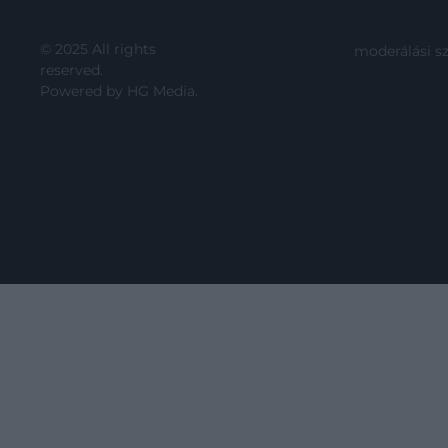
© 2025 All rights
moderálási s
reserved.
Powered by
HG Media
.