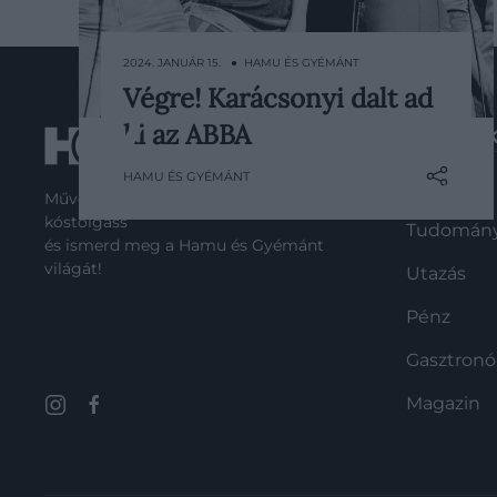
2024. JANUÁR 15. ● HAMU ÉS GYÉMÁNT
Végre! Karácsonyi dalt ad
A szám a svéd csapat új albumán, a
ki az ABBA
ROVATO
Voyage-on szerepel, és várhatóan
ünnepi látványvilágot is kap majd.
HAMU ÉS GYÉMÁNT
Kultúra
Művelődj, szórakozz, kíváncsiskodj,
kóstolgass
Tudomán
és ismerd meg a Hamu és Gyémánt
világát!
Utazás
Pénz
Gasztron
Magazin