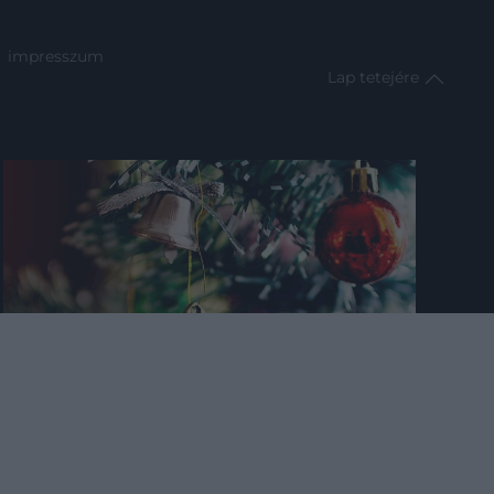
impresszum
Lap tetejére