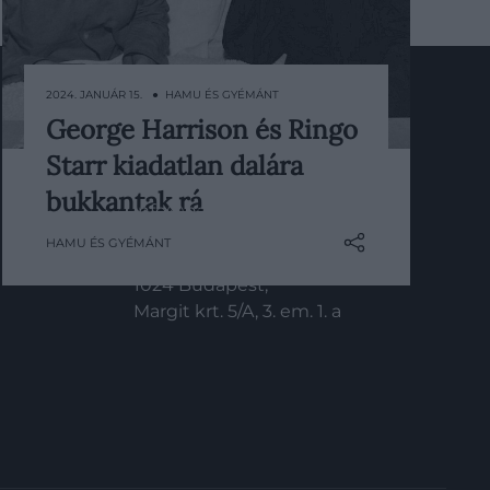
2024. JANUÁR 15. ● HAMU ÉS GYÉMÁNT
George Harrison és Ringo
KAPCSOLAT
Nyilvános világpremiert kapott egy
Starr kiadatlan dalára
eddig kiadatlan dal, amelyben két
Email:
Beatles-tag is közreműködött.
bukkantak rá
info@hamuesgyemant.hu
HAMU ÉS GYÉMÁNT
Cím:
1024 Budapest,
Margit krt. 5/A, 3. em. 1. a