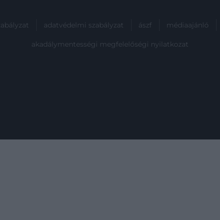
zabályzat
adatvédelmi szabályzat
ászf
médiaajánló
akadálymentességi megfelelőségi nyilatkozat