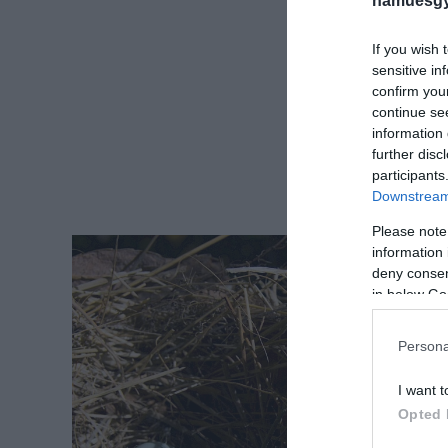
hamuesgy
If you wish 
sensitive in
confirm you
continue se
information 
further disc
participants
Downstream 
Please note
information 
deny consent
in below Go
Persona
I want t
Opted 