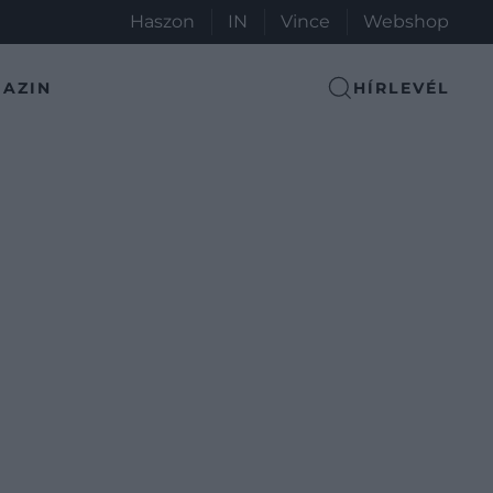
Haszon
IN
Vince
Webshop
AZIN
HÍRLEVÉL