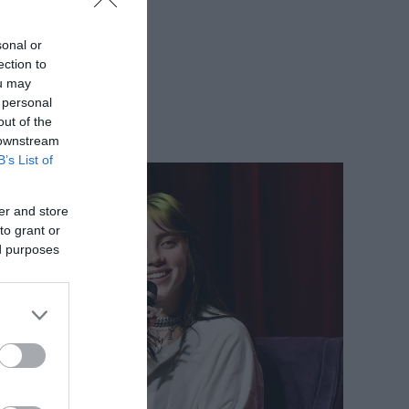
sonal or
ection to
ou may
 personal
out of the
 downstream
B’s List of
er and store
to grant or
ed purposes