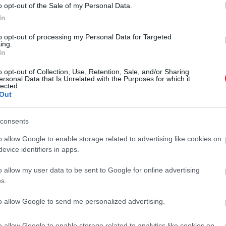
o opt-out of the Sale of my Personal Data.
In
to opt-out of processing my Personal Data for Targeted
ing.
In
2024. JANUÁR 15. ● HAMU ÉS GYÉMÁNT
Kisebb csavarral, de
o opt-out of Collection, Use, Retention, Sale, and/or Sharing
ersonal Data that Is Unrelated with the Purposes for which it
Az évtizedek óta a fiókban heverő
lected.
napokon belül megjelenik
demóból egy kész The Beatles-dal
Out
lett, amiben a mesterséges
a The Beatles…
intelligenciának is komoly szerepe
consents
HAMU ÉS GYÉMÁNT
volt. A végeredményt pedig
o allow Google to enable storage related to advertising like cookies on
napokon belül meghallgathatjuk.
evice identifiers in apps.
o allow my user data to be sent to Google for online advertising
s.
to allow Google to send me personalized advertising.
o allow Google to enable storage related to analytics like cookies on