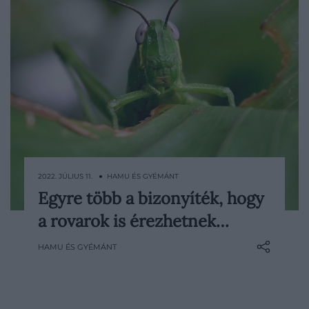
2022. JÚLIUS 11. ● HAMU ÉS GYÉMÁNT
Egyre több a bizonyíték, hogy
A rovarokat régóta ösztönös, agyatlan
a rovarok is érezhetnek…
teremtményeknek tekinti az emberiség,
amelyek lényegében robotszerű
HAMU ÉS GYÉMÁNT
reakciókkal reagálnak a világra és annak
minden impulzusára. Azonban a kutatók
egyre jobban beleássák magukat a
témába, és egyre több, meglepően