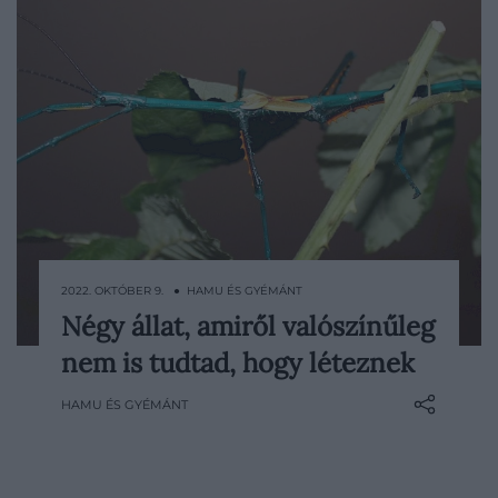
2022. OKTÓBER 9. ● HAMU ÉS GYÉMÁNT
Négy állat, amiről valószínűleg
Tekintettel arra, hogy bolygónkon több
nem is tudtad, hogy léteznek
millió különböző állatfaj él, biztosan
vannak olyan élőlények, amelyeket még
HAMU ÉS GYÉMÁNT
sosem láttál vagy hallottál. Íme 5 ritka
állat, amelyekről nem esik túl sok szó.