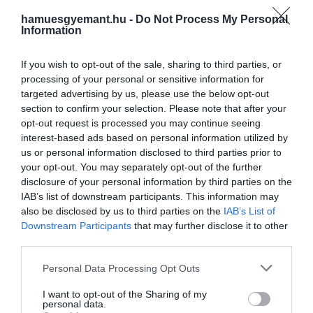
hamuesgyemant.hu -
Do Not Process My Personal
Information
If you wish to opt-out of the sale, sharing to third parties, or
processing of your personal or sensitive information for
targeted advertising by us, please use the below opt-out
2022. AUGUSZTUS 24. ●
section to confirm your selection. Please note that after your
Hernyószerű organizmus
opt-out request is processed you may continue seeing
A bőröd, a tüszőid, a belsőségeid, mind-
mászkálhat a szádban akár
interest-based ads based on personal information utilized by
mind hemzsegnek az apró
us or personal information disclosed to third parties prior to
organizmusoktól, amelyek túl kicsik
most is
your opt-out. You may separately opt-out of the further
ahhoz, hogy lássuk vagy érezzük őket.
disclosure of your personal information by third parties on the
IAB’s list of downstream participants. This information may
also be disclosed by us to third parties on the
IAB’s List of
Downstream Participants
that may further disclose it to other
third parties.
Please note that this website/app uses one or more Google
Personal Data Processing Opt Outs
services and may gather and store information including but
not limited to your visit or usage behaviour. You may click to
I want to opt-out of the Sharing of my
personal data.
grant or deny consent to Google and its third-party tags to