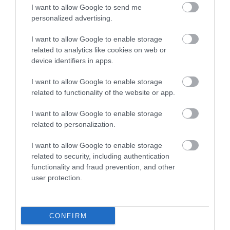
I want to allow Google to send me
personalized advertising.
I want to allow Google to enable storage
related to analytics like cookies on web or
device identifiers in apps.
I want to allow Google to enable storage
related to functionality of the website or app.
I want to allow Google to enable storage
related to personalization.
2022. JÚLIUS 24. ● HAMU ÉS GYÉMÁNT
Megfejtették a melegvérű …
I want to allow Google to enable storage
Amikor az első dinoszauruszok nagyjából
emlősök kialakulásának
related to security, including authentication
230 millió évvel ezelőtt megjelentek, a
functionality and fraud prevention, and other
modern emlősök ősei is kialakulóban
rejtélyét
user protection.
voltak. Útközben pedig egy figyelemre
HAMU ÉS GYÉMÁNT
méltó képességet fejlesztettek ki: saját
maguknak termelték a meleget. De
CONFIRM
mikor?