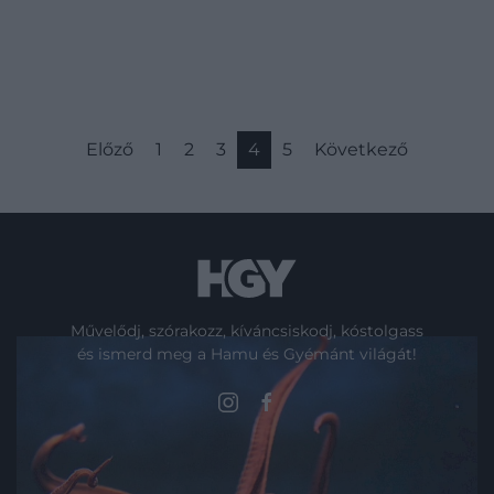
összetett viselkedést találnak arra, hogy
a…
Előző
1
2
3
4
5
Következő
Művelődj, szórakozz, kíváncsiskodj, kóstolgass
és ismerd meg a Hamu és Gyémánt világát!
ROVATOK