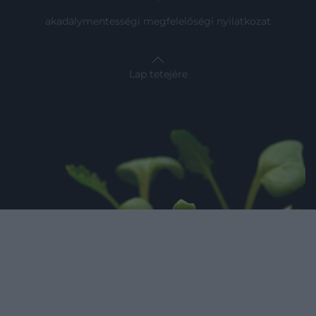
akadálymentességi megfelelőségi nyilatkozat
Lap tetejére