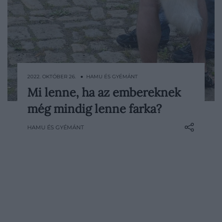
2022. OKTÓBER 26. ● HAMU ÉS GYÉMÁNT
Mi lenne, ha az embereknek
A mitológiákban bőven találunk
még mindig lenne farka?
történeteket farokkal rendelkező
emberekről. Gyakran ezek a figurák
HAMU ÉS GYÉMÁNT
valamilyen mágikus erővel vagy
emberfeletti bölcsességgel rendelkeznek.
De milyen lenne, ha az embereknek
valóban lenne farka? Hogyan változtatná
meg mindennapjainkat egy ilyen plusz
végtag? És hogyan…