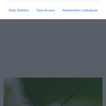
Data Deletion
Data Access
Adatvédelmi szabályzat