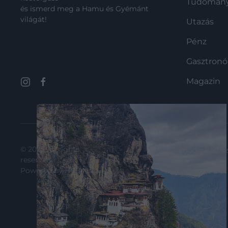
Tudomán
és ismerd meg a Hamu és Gyémánt
világát!
Utazás
Pénz
Gasztron
Magazin
© 2025 All rights
moderálási s
reserved.
Powered by
HG Media
.