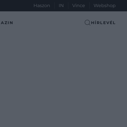
Haszon
IN
Vince
Webshop
AZIN
HÍRLEVÉL