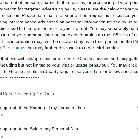
2026. MÁRCIUS 18. ● HAMU ÉS GYÉMÁNT
to opt-out of the sale, sharing to third parties, or processing of your per
Ezt eszik a helyiek a világ
formation for targeted advertising by us, please use the below opt-out s
A Himalája hegyei között fekvő
r selection. Please note that after your opt-out request is processed y
legboldogabb
országban a hagyományok ma is
eing interest-based ads based on personal information utilized by us or
disclosed to third parties prior to your opt-out. You may separately opt-
erősen jelen vannak, és ez az
országában…
losure of your personal information by third parties on the IAB’s list of
étkezési szokásokon is jól látszik. A
. This information may also be disclosed by us to third parties on the
IA
HAMU ÉS GYÉMÁNT
bhutáni konyha egyszerre egyszerű,
Participants
that may further disclose it to other third parties.
karakteres és meglepő lehet még
azok számára is, akik jól ismerik a
 that this website/app uses one or more Google services and may gath
including but not limited to your visit or usage behaviour. You may click 
dél-ázsiai…
 to Google and its third-party tags to use your data for below specifi
ogle consent section.
l Data Processing Opt Outs
o opt-out of the Sharing of my personal data.
In
o opt-out of the Sale of my Personal Data.
In