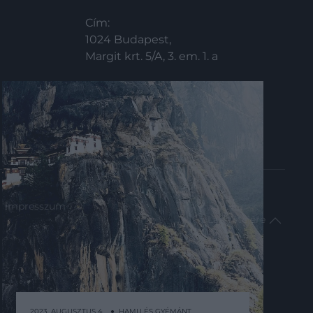
Cím:
1024 Budapest,
Margit krt. 5/A, 3. em. 1. a
impresszum
Lap tetejére
2023. AUGUSZTUS 4. ● HAMU ÉS GYÉMÁNT