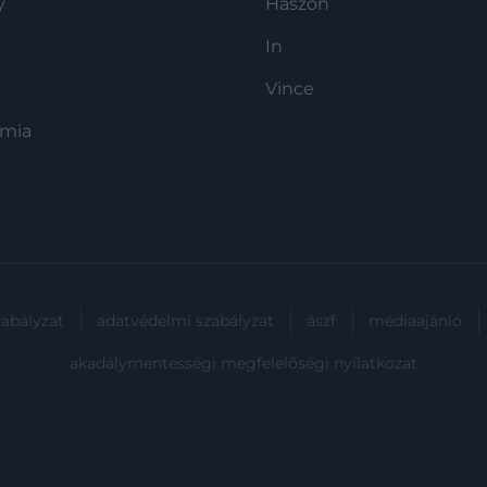
y
Haszon
In
Vince
ómia
zabályzat
adatvédelmi szabályzat
ászf
médiaajánló
akadálymentességi megfelelőségi nyilatkozat