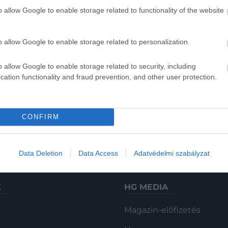
o allow Google to enable storage related to functionality of the website
o allow Google to enable storage related to personalization.
o allow Google to enable storage related to security, including
2024. SZEPTEMBER 18. ● TURI DÁNIEL
cation functionality and fraud prevention, and other user protection.
A világ legveszélyesebb
Jellemző szokás a repülőgépek
leszállópályájának
utasainál, hogy megtapsolják a
CONFIRM
pilótát, miután az letette az adott
kihívásait…
repülőgépet. Ez talán érthető is,
TURI DÁNIEL
hiszen egy ekkora szerkezetet
Data Deletion
Data Access
Adatvédelmi szabályzat
vezetni egyáltalán nem egyszerű
feladat, így akár egyetlen rossz
mozdulat emberéletek százait
K
HG MEDIA
követelheti. Különösen igaz ez a
bhutáni…
Magazin-előfizetés