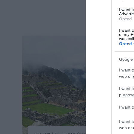
I want 
Advertis
Opted 
I want t
of my P
was col
Opted 
Google 
I want t
web or d
I want t
purpose
I want 
I want t
web or d