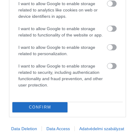
I want to allow Google to enable storage
related to analytics like cookies on web or
device identifiers in apps.
I want to allow Google to enable storage
related to functionality of the website or app.
I want to allow Google to enable storage
related to personalization.
Előző
1
…
3
4
5
6
7
I want to allow Google to enable storage
related to security, including authentication
functionality and fraud prevention, and other
user protection.
CONFIRM
Művelődj, szórakozz, kíváncsiskodj, kóstolgass
és ismerd meg a Hamu és Gyémánt világát!
Data Deletion
Data Access
Adatvédelmi szabályzat