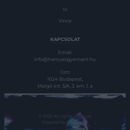
In
Vince
KAPCSOLAT
Email:
info@hamuesgyemant.hu
Cím:
1024 Budapest,
Margit krt. 5/A, 3. em. 1. a
© 2025 All rights reserved.
Powered by
HG Media
.