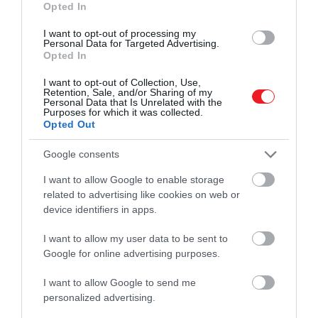
Opted In
I want to opt-out of processing my
Personal Data for Targeted Advertising.
2022. FEBRUÁR 15. ● KOVÁCS REBEKA
Opted In
Nyáron érkezik a legújabb
Nyáron megjelenik Prince 2010-ben
I want to opt-out of Collection, Use,
Prince-album
Retention, Sale, and/or Sharing of my
felvett, de eddig ki nem adott Welcome 2
Personal Data that Is Unrelated with the
America című albuma - jelentették be
Purposes for which it was collected.
KOVÁCS REBEKA
Opted Out
Prince hagyatékának gondozói és a
Legacy Recordings lemezkiadó.
Google consents
I want to allow Google to enable storage
related to advertising like cookies on web or
device identifiers in apps.
I want to allow my user data to be sent to
Google for online advertising purposes.
I want to allow Google to send me
personalized advertising.