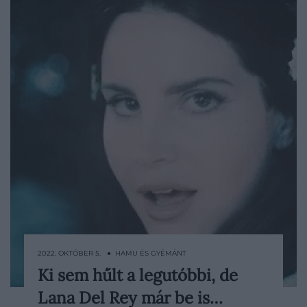
2022. OKTÓBER 5. ● HAMU ÉS GYÉMÁNT
Ki sem hűlt a legutóbbi, de
Ráadásul csak pár hónapot kell várni rá,
Lana Del Rey már be is…
olyan gyorsan jön is a folytatás!