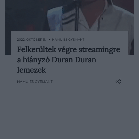
2022. OKTÓBER 5. ● HAMU ÉS GYÉMÁNT
Felkerültek végre streamingre
Eddig 5 albumuk elérhetetlen volt a
a hiányzó Duran Duran
streamingplatformokon, de már teljes az
életművük a digitális zenetárakban is.
lemezek
HAMU ÉS GYÉMÁNT