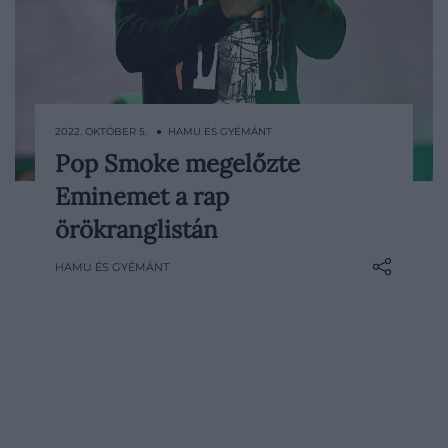
2022. OKTÓBER 5. ● HAMU ÉS GYÉMÁNT
Pop Smoke megelőzte
Ennyi ideig még egyetlen lemez sem
Eminemet a rap
vezette a hip-hop lemezlistát. Eddig
Eminem volt a csúcstartó.
örökranglistán
HAMU ÉS GYÉMÁNT