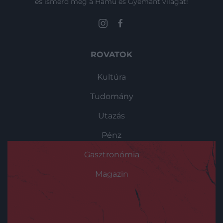
és ismerd meg a Hamu és Gyémánt világát!
ROVATOK
Kultúra
Tudomány
Utazás
Pénz
Gasztronómia
Magazin
HG MEDIA