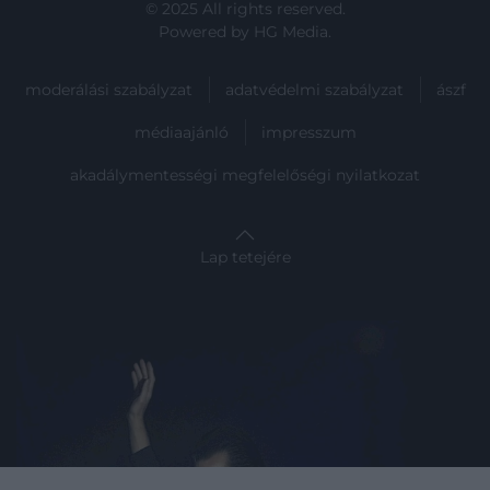
© 2025 All rights reserved.
Powered by
HG Media
.
moderálási szabályzat
adatvédelmi szabályzat
ászf
médiaajánló
impresszum
akadálymentességi megfelelőségi nyilatkozat
Lap tetejére