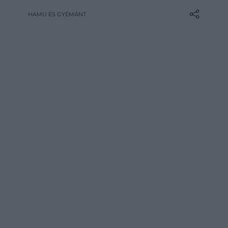
most végre az eredeti verziója is felkerült
HAMU ÉS GYÉMÁNT
az évfordulóra a streaming
szolgáltatásokra. Ajánlunk még 10 másikat
ennek alkalmából.