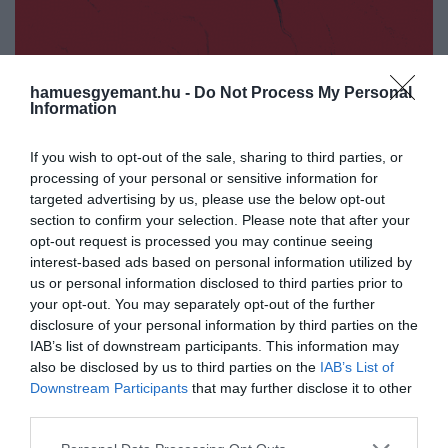
hamuesgyemant.hu -
Do Not Process My Personal
Information
If you wish to opt-out of the sale, sharing to third parties, or
processing of your personal or sensitive information for
targeted advertising by us, please use the below opt-out
section to confirm your selection. Please note that after your
opt-out request is processed you may continue seeing
interest-based ads based on personal information utilized by
2022. OKTÓBER 5. ● HAMU ÉS GYÉMÁNT
us or personal information disclosed to third parties prior to
Girl power himnuszok egy
your opt-out. You may separately opt-out of the further
Manapság minden egyes héten
disclosure of your personal information by third parties on the
másik univerzumból: ezt
követhetetlenül sok zene jelenik meg
IAB’s list of downstream participants. This information may
világszerte. Éppen ezért próbálunk
hallgasd!
also be disclosed by us to third parties on the
IAB’s List of
segíteni az eligazodásban: minden héten
Downstream Participants
that may further disclose it to other
HAMU ÉS GYÉMÁNT
összegyűjtjük az előző hét legérdekesebb
third parties.
megjelenéseit, hogy mindig képben
Please note that this website/app uses one or more Google