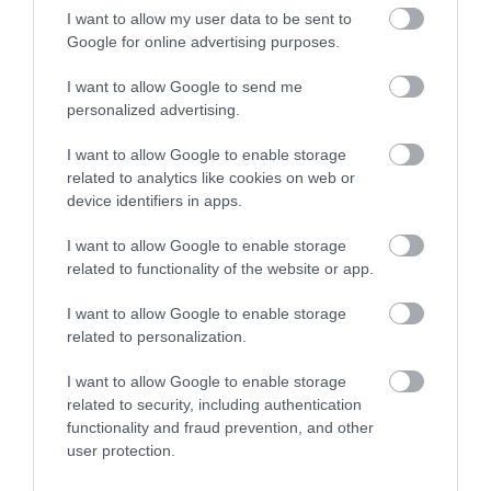
I want to allow my user data to be sent to
Google for online advertising purposes.
I want to allow Google to send me
personalized advertising.
I want to allow Google to enable storage
related to analytics like cookies on web or
device identifiers in apps.
I want to allow Google to enable storage
related to functionality of the website or app.
I want to allow Google to enable storage
related to personalization.
I want to allow Google to enable storage
related to security, including authentication
2022. OKTÓBER 5. ● HAMU ÉS GYÉMÁNT
functionality and fraud prevention, and other
Ennél jobb feldolgozás még
user protection.
Manapság minden egyes héten
nem készült ebből a dalból:
követhetetlenül sok zene jelenik meg