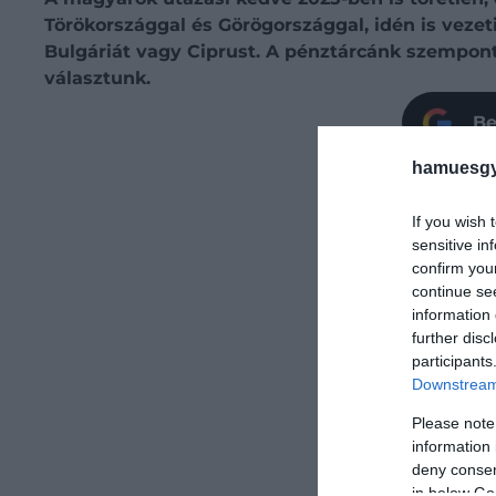
Törökországgal és Görögországgal, idén is vezeti
Bulgáriát vagy Ciprust. A pénztárcánk szempont
választunk.
Be
hamuesgy
If you wish 
sensitive in
confirm you
continue se
information 
further disc
participants
Downstream 
Please note
information 
deny consent
in below Go