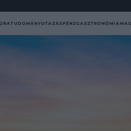
TÚRA
TUDOMÁNY
UTAZÁS
PÉNZ
GASZTRONÓMIA
MAG