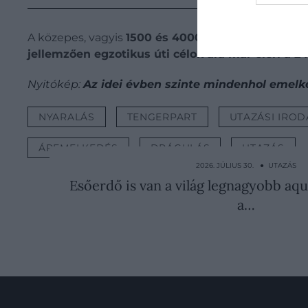
A közepes, vagyis
1500 és 4000 kilométer közötti 
jellemzően egzotikus úti célok ára már eléri a 242
Nyitókép:
Az idei évben szinte mindenhol emel
NYARALÁS
TENGERPART
UTAZÁSI IROD
ÁREMELKEDÉS
DRÁGULÁS
UTAZÁS
2026. JÚLIUS 30. ● UTAZÁS
Esőerdő is van a világ legnagyobb aq
a…