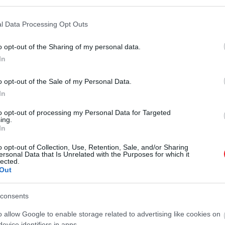
utazási irodák által kínált biztonságos csomagok, különöse
hettek azok számára, akik szemfülesek voltak.
l Data Processing Opt Outs
o opt-out of the Sharing of my personal data.
 ezek lesznek Európa legzsúfoltabb és legnyugodtabb str
In
o opt-out of the Sale of my Personal Data.
In
int között mozog
to opt-out of processing my Personal Data for Targeted
ing.
In
o opt-out of Collection, Use, Retention, Sale, and/or Sharing
ersonal Data that Is Unrelated with the Purposes for which it
lásukat, már jóval magasabb árakkal szembesülnek, különö
lected.
Out
dig
az olyan turistacélpontokat részesítik előnyben, 
consents
nzóbb úti cél.
o allow Google to enable storage related to advertising like cookies on
azást terveznek: ők jellemzően Indonéziába, Thaiföldre
evice identifiers in apps.