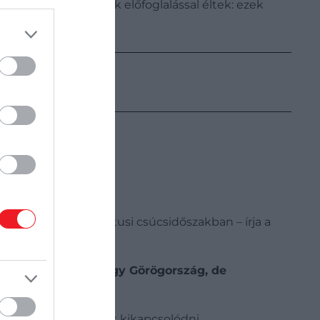
n azok számára, akik előfoglalással éltek: ezek
andjai idén
sen a július-augusztusi csúcsidőszakban – írja a
mint Törökország vagy Görögország, de
 vagy Peruba mennek kikapcsolódni.