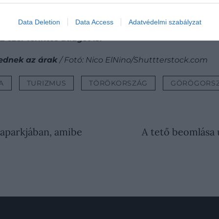
Data Deletion
Data Access
Adatvédelmi szabályzat
desztinációk esetében ez az összeg körülbelül 82 eze
 ezer forintos átlagot is.
kednek az árak
/ Fotó: Nico ElNino/Shuttterstock.com
A
TURIZMUS
TÖRÖKORSZÁG
GÖRÖGORS
uaparkjában, amibe
A tető beomlása 