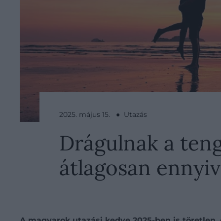
2025. május 15. ● Utazás
Drágulnak a ten
átlagosan ennyive
A magyarok utazási kedve 2025-ben is töretlen,