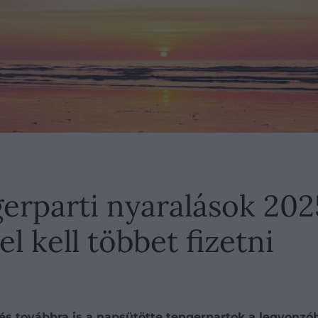
gerparti nyaralások 20
l kell többet fizetni
 és továbbra is a napsütötte tengerpartok a legvonzó