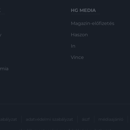
K
HG MEDIA
Magazin-előfizetés
y
Haszon
In
Vince
ómia
zabályzat
adatvédelmi szabályzat
ászf
médiaajánló