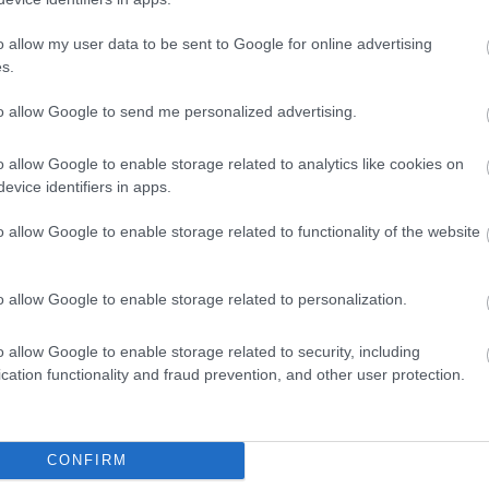
o allow my user data to be sent to Google for online advertising
arti nyaralás
, amely szállodai elhelyezést és ellátást is t
s.
to allow Google to send me personalized advertising.
élország és a szálláskategória függvényében, de
o allow Google to enable storage related to analytics like cookies on
ben 5–10 százalékos.
evice identifiers in apps.
o allow Google to enable storage related to functionality of the website
bbek közé tartoznak
o allow Google to enable storage related to personalization.
tól is. Azoknál a nyaralásoknál,
amelyek legfeljebb 150
o allow Google to enable storage related to security, including
cation functionality and fraud prevention, and other user protection.
egnépszerűbbek 2025 nyarán
CONFIRM