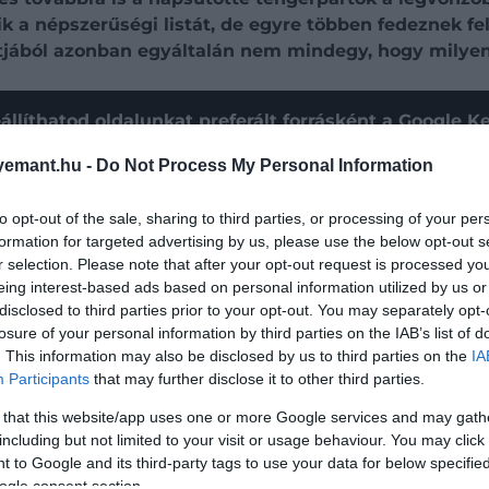
k a népszerűségi listát, de egyre többen fedeznek fel 
jából azonban egyáltalán nem mindegy, hogy milyen 
állíthatod oldalunkat preferált forrásként a Google 
emant.hu -
Do Not Process My Personal Information
to opt-out of the sale, sharing to third parties, or processing of your per
formation for targeted advertising by us, please use the below opt-out s
r selection. Please note that after your opt-out request is processed y
eing interest-based ads based on personal information utilized by us or
disclosed to third parties prior to your opt-out. You may separately opt-
losure of your personal information by third parties on the IAB’s list of
. This information may also be disclosed by us to third parties on the
IA
Participants
that may further disclose it to other third parties.
 that this website/app uses one or more Google services and may gath
including but not limited to your visit or usage behaviour. You may click 
 to Google and its third-party tags to use your data for below specifi
ogle consent section.