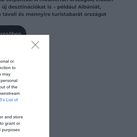
új desztinációkat is – például Albániát,
távoli és mennyire turistabarát országot
Keresőben
sonal or
ection to
ou may
 personal
out of the
 downstream
B’s List of
er and store
to grant or
ed purposes