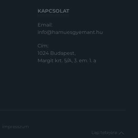
KAPCSOLAT
Email:
info@hamuesgyemant.hu
Cím:
1024 Budapest,
Margit krt. 5/A, 3. em. 1. a
impresszum
Lap tetejére