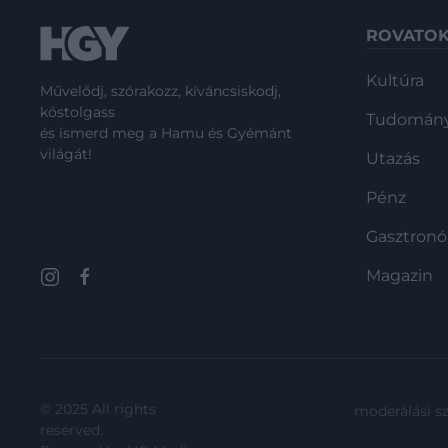
ROVATO
Kultúra
Művelődj, szórakozz, kíváncsiskodj,
kóstolgass
Tudomán
és ismerd meg a Hamu és Gyémánt
világát!
Utazás
Pénz
Gasztron
Magazin
© 2025 All rights
moderálási s
reserved.