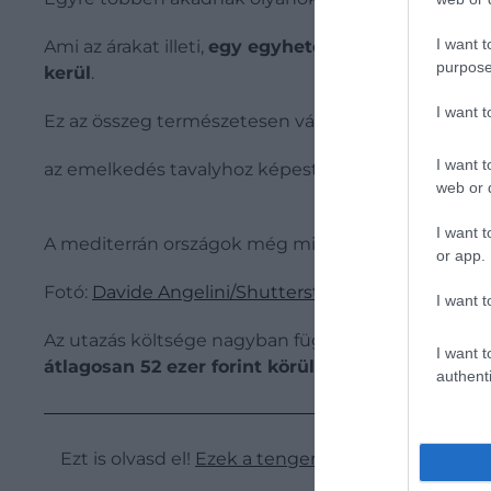
I want t
Ami az árakat illeti,
egy egyhetes, repülős tengerp
purpose
kerül
.
I want 
Ez az összeg természetesen változik a választott c
I want t
az emelkedés tavalyhoz képest szinte minden eset
web or d
I want t
A mediterrán országok még mindig a legnépszerű
or app.
Fotó:
Davide Angelini/Shutterstock.com
I want t
Az utazás költsége nagyban függ az úti cél távolságá
I want t
átlagosan 52 ezer forint körül mozognak.
authenti
Ezt is olvasd el!
Ezek a tengerpartok lesznek a l