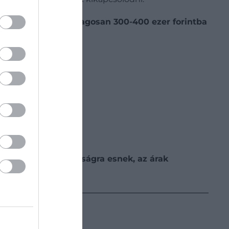
artalmaz, jelenleg
átlagosan 300-400 ezer forintba
0 kilométeres távolságra esnek, az árak