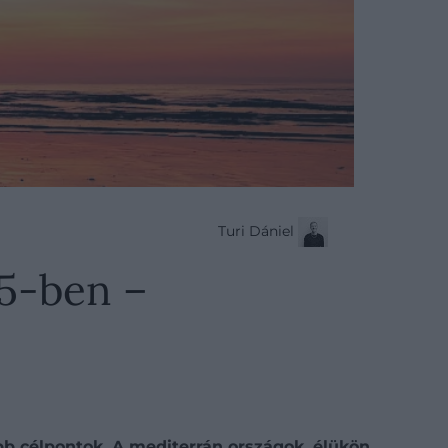
Turi Dániel
25-ben –
bb célpontok. A mediterrán országok, élükön