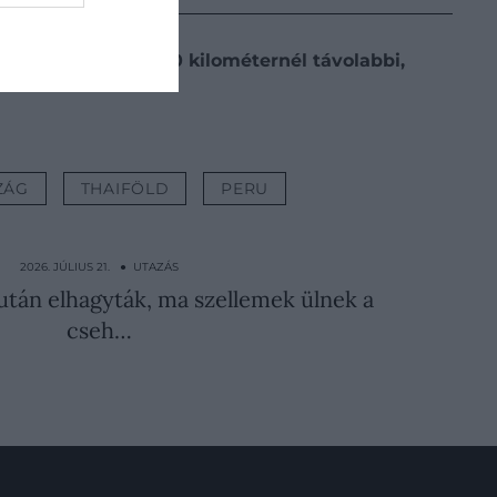
r forint, míg a 4000 kilométernél távolabbi,
ZÁG
THAIFÖLD
PERU
2026. JÚLIUS 21. ● UTAZÁS
után elhagyták, ma szellemek ülnek a
cseh…