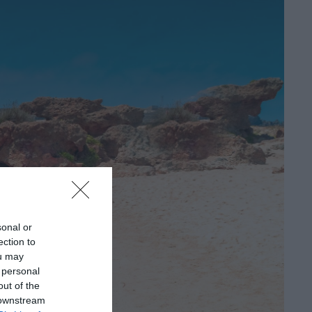
sonal or
ection to
ou may
 personal
out of the
 downstream