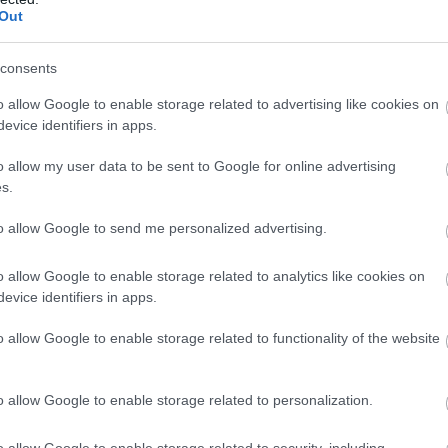
Out
ta szigetén található, gyönyörű
Elafonissi
, amely négy év 
consents
mokjáról és kristálytiszta, meleg vizéről ismert strandot cé
o allow Google to enable storage related to advertising like cookies on
evice identifiers in apps.
s májusban vagy szeptemberben érkeznünk, amikor haso
o allow my user data to be sent to Google for online advertising
s.
to allow Google to send me personalized advertising.
 csak egyetlen épületet találunk
o allow Google to enable storage related to analytics like cookies on
evice identifiers in apps.
o allow Google to enable storage related to functionality of the website
o allow Google to enable storage related to personalization.
o allow Google to enable storage related to security, including