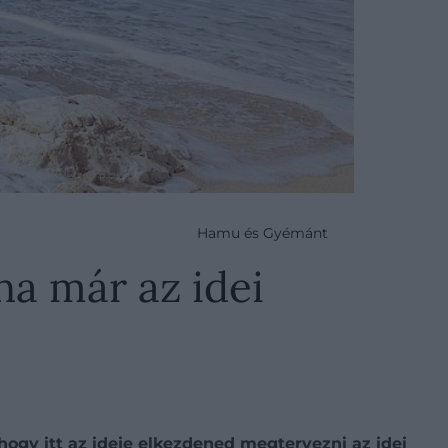
Hamu és Gyémánt
ha már az idei
 hogy itt az ideje elkezdened megtervezni az idei