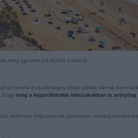
de még így sem túl zsúfolt a strand
yszínű homok és különleges vörös sziklák várnak bennün
y, hogy
még a legzsúfoltabb időszakokban is aránylag
sük, érdemes májusban és júniusban, esetleg októberb