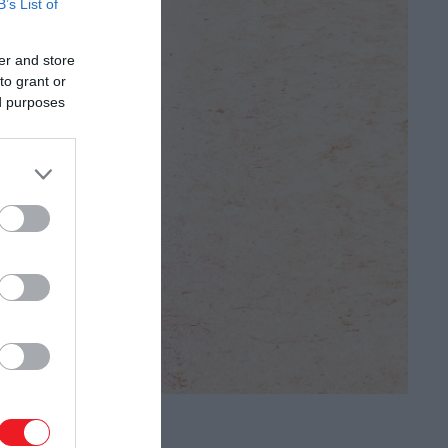
B’s List of
er and store
to grant or
ed purposes