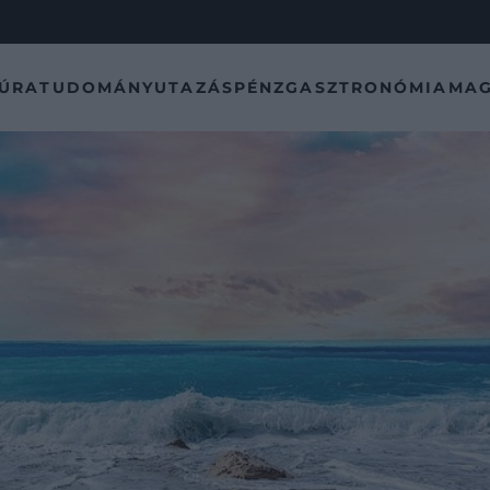
TÚRA
TUDOMÁNY
UTAZÁS
PÉNZ
GASZTRONÓMIA
MAG