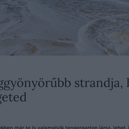
ggyönyörűbb strandja, 
geted
ekben már te is valamelyik tengerparton jársz, lehet,