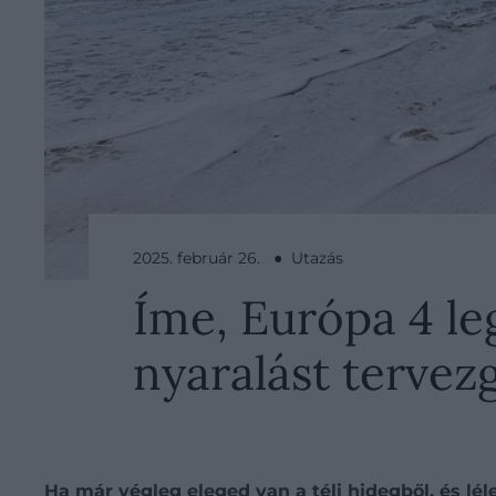
2025. február 26. ● Utazás
Íme, Európa 4 le
nyaralást tervez
Ha már végleg eleged van a téli hidegből, és lél