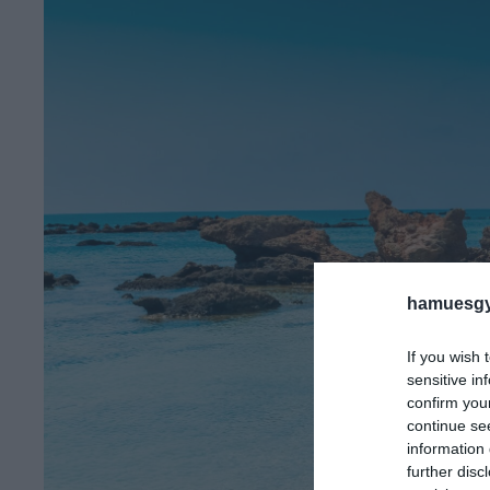
hamuesgy
If you wish 
sensitive in
confirm you
continue se
information 
further disc