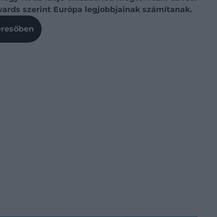
wards szerint Európa legjobbjainak számítanak.
Keresőben