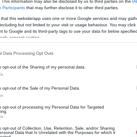
. This information may also be disclosed by us to third parties on the
IA
Participants
that may further disclose it to other third parties.
 that this website/app uses one or more Google services and may gath
including but not limited to your visit or usage behaviour. You may click 
 to Google and its third-party tags to use your data for below specifi
ogle consent section.
l Data Processing Opt Outs
o opt-out of the Sharing of my personal data.
In
o opt-out of the Sale of my Personal Data.
In
to opt-out of processing my Personal Data for Targeted
ing.
In
o opt-out of Collection, Use, Retention, Sale, and/or Sharing
engerpartok közé és rögtön az első helyen végzett
ersonal Data that Is Unrelated with the Purposes for which it
lected.