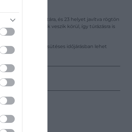
után tért vissza a listára, és 23 helyet javítva rögtön
drusfákból álló erdők veszik körül, így túrázásra is
nlóan meleg és napsütéses időjárásban lehet