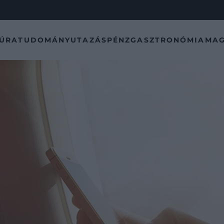
TÚRA
TUDOMÁNY
UTAZÁS
PÉNZ
GASZTRONÓMIA
MAG