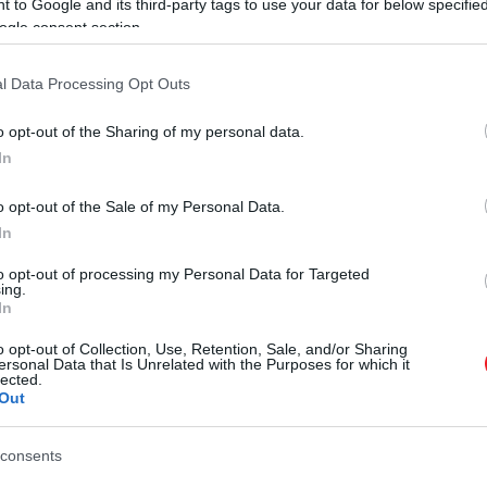
 to Google and its third-party tags to use your data for below specifi
ogle consent section.
ülőgépen csupán három vagy négy utas próbál a telefonj
egzavarja a pilótafülke fejhallgatóinak rádióhullámait. A
l Data Processing Opt Outs
zően a fejhallgatón keresztül kapott információkra támas
t történik). Ha azonban a mobiltelefonok rádióhullámai za
o opt-out of the Sharing of my personal data.
yból érkező utasításokat, csak sokkal rosszabb minősé
In
lenni.
o opt-out of the Sale of my Personal Data.
In
to opt-out of processing my Personal Data for Targeted
ing.
In
o opt-out of Collection, Use, Retention, Sale, and/or Sharing
ersonal Data that Is Unrelated with the Purposes for which it
lected.
Out
consents