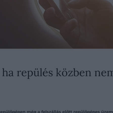
, ha repülés közben ne
 repülőgépen még a felszállás előtt repülőgépes üz