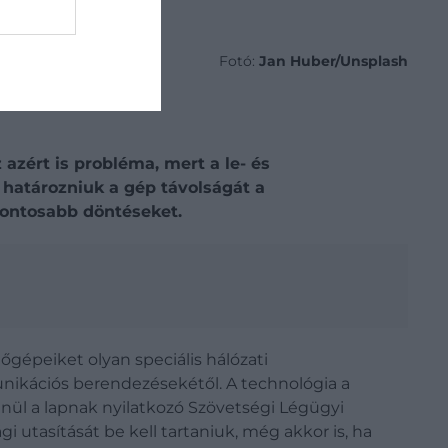
Fotó:
Jan Huber/Unsplash
 azért is probléma, mert a le- és
 határozniuk a gép távolságát a
fontosabb döntéseket.
őgépeiket olyan speciális hálózati
unikációs berendezésekétől. A technológia a
enül a lapnak nyilatkozó Szövetségi Légügyi
 utasítását be kell tartaniuk, még akkor is, ha