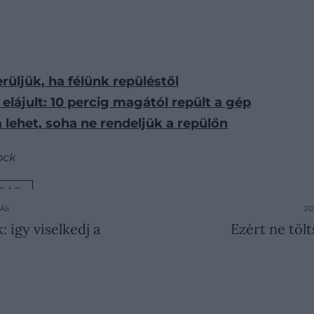
erüljük, ha félünk repüléstől
elájult: 10 percig magától repült a gép
ha lehet, soha ne rendeljük a repülőn
ock
NSÁG
ZÁS
20
 így viselkedj a
Ezért ne tölt