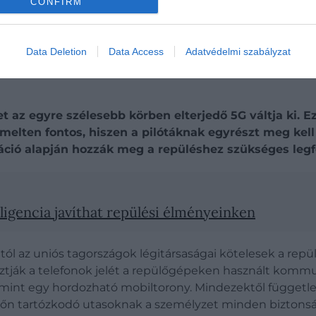
CONFIRM
Data Deletion
Data Access
Adatvédelmi szabályzat
et az egyre szélesebb körben elterjedő 5G váltja ki. Ez
emelten fontos, hiszen a pilótáknak egyrészt meg kell
máció alapján hozzák meg a repüléshez szükséges leg
igencia javíthat repülési élményeinken
l az uniós tagországok légitársaságai kötelesek a repül
sztják a telefonok jelét a repülőgépeken használt komm
, mint egy hordozható mobiltorony. Mindezektől függetl
lőn tartózkodó utasoknak a személyzet minden biztonsági