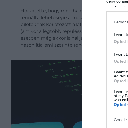
deny consent
in below Go
Hozzátette, hogy még ha egy Boeing 737-es rep
fennáll a lehetősége annak, hogy a telefonjuk m
Persona
pilótáknak korlátozott a látótávolságuk, jellem
(amikor a legtöbb repüléssel kapcsolatos balese
I want t
esetben még akkor is hallják az irányítótoron
Opted 
hasonlítja, ami szerinte rendkívül idegesítő tud 
I want t
Opted 
I want 
Advertis
Opted 
I want t
of my P
was col
Opted 
Google 