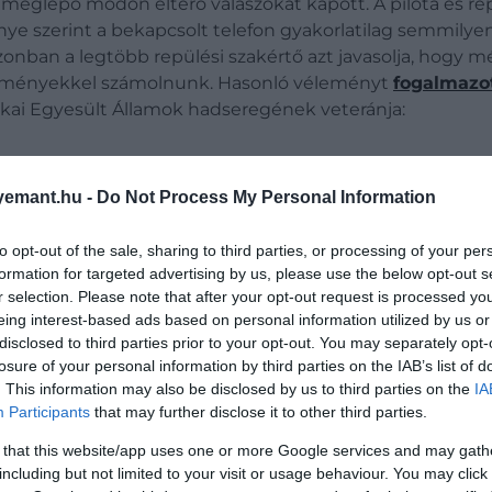
meglepő módon eltérő válaszokat kapott. A pilóta és r
ye szerint a bekapcsolt telefon gyakorlatilag semmilye
azonban a legtöbb repülési szakértő azt javasolja, hogy 
kezményekkel számolnunk. Hasonló véleményt
fogalmazo
rikai Egyesült Államok hadseregének veteránja:
emant.hu -
Do Not Process My Personal Information
ől, és még a fedélzeti rendszereket sem fogja meg
to opt-out of the sale, sharing to third parties, or processing of your per
formation for targeted advertising by us, please use the below opt-out s
r selection. Please note that after your opt-out request is processed y
eing interest-based ads based on personal information utilized by us or
disclosed to third parties prior to your opt-out. You may separately opt-
losure of your personal information by third parties on the IAB’s list of
. This information may also be disclosed by us to third parties on the
IA
Participants
that may further disclose it to other third parties.
repülőgépen? A szakértő szerint sokkal több az el
 that this website/app uses one or more Google services and may gath
including but not limited to your visit or usage behaviour. You may click 