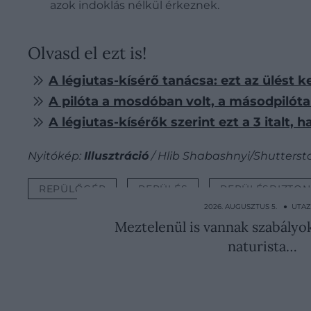
azok indoklás nélkül érkeznek.
Olvasd el ezt is!
A légiutas-kísérő tanácsa: ezt az ülést k
A pilóta a mosdóban volt, a másodpilóta 
A légiutas-kísérők szerint ezt a 3 italt, 
Nyitókép:
Illusztráció
/ Hlib Shabashnyi/Shutterst
REPÜLŐGÉP
REPÜLÉS
REPÜLÉSBIZTO
2026. AUGUSZTUS 5. ● UTA
Meztelenül is vannak szabályok:
naturista…