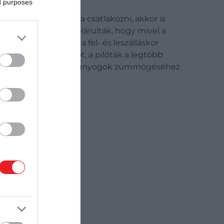
ed purposes
ával mobilhálózatra csatlakozni, akkor is
 lapnak a szakértők elárulták, hogy mivel a
zkodnak, különösen a fel- és leszálláskor
varják a fejhallgatót, a pilóták a legtöbb
gben. A veterán ezt a szúnyogok zümmögéséhez