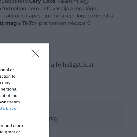
epülésoktató
Gary Coxe
, valamint egy
n formában nem befolyásolja a repülőgép
még akkor is kapcsoljuk be a repülőgép módot a
tt meg
a TikTok platformon népszerű
zavarni. Viszont a fejhallgatókat
sonal or
ection to
ou may
 personal
out of the
 downstream
B’s List of
őnye, mint a hátránya
er and store
to grant or