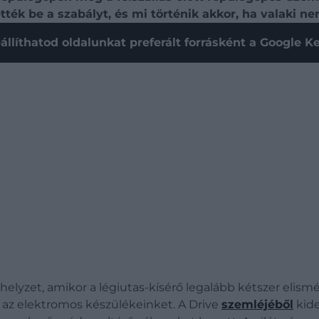
ék be a szabályt, és mi történik akkor, ha valaki nem
állíthatod oldalunkat preferált forrásként a Google 
yzet, amikor a légiutas-kísérő legalább kétszer elismétl
e az elektromos készülékeinket. A Drive
szemléjéből
kide