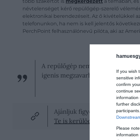
több szakértőt is
megkérdezett
a témában, és 
névtelenséget kérő repülőgép-szerelő vélemén
elektronikai berendezéseit. Az ő kivételükkel 
telefonunkon, ha nem is kell jelentős követ
PerchPoint felhasználónevű pilóta, aki az Ame
hamuesgy
A repülőgép nem fog leesni az égb
If you wish 
igenis megzavarhatja.
sensitive in
confirm you
continue se
information 
further disc
Ajánljuk figyelmedbe!
participants
Downstream 
Te is kerülöd ezt az ülést a 
Please note
information 