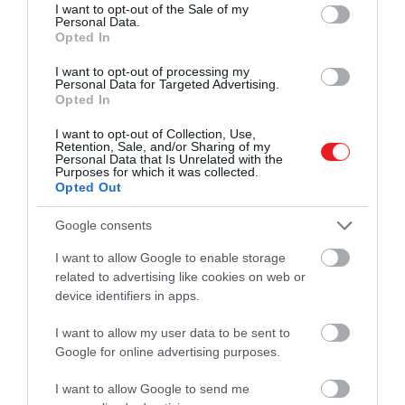
consent section.
I want to opt-out of the Sale of my
Hogy mik közül? Mutatunk pár ajánlatot, de
Personal Data.
érdemes a
Princess Cruises oldalára
is ellátogatni,
Opted In
ahol az összes hajóút és ajánlat megtekinthető.
I want to opt-out of processing my
Personal Data for Targeted Advertising.
Az akció legizgalmasabb ajánlatai
Opted In
I want to opt-out of Collection, Use,
7 napos nyugat-karibi útvonal Mexikóval a texasi
Retention, Sale, and/or Sharing of my
Personal Data that Is Unrelated with the
Galvestonból 398 dollárért, nagyjából
132 ezer
Purposes for which it was collected.
Opted Out
forintért
;
6 napos keleti karibi útvonal a Bahamákkal a
Google consents
floridai Fort Lauderdale-ből 358 dollárért,
nagyjából
118 ezer forintért
;
I want to allow Google to enable storage
Egy 4 napos Turks- és Caicos-szigetekre történő
related to advertising like cookies on web or
device identifiers in apps.
utazás a floridai Port Canaveralból 417 dollárért,
nagyjából
138
ezer forintért
;
I want to allow my user data to be sent to
Egy 7 napos alaszkai gleccsertúra 398 dollárért,
Google for online advertising purposes.
nagyjából
132 ezer forintért
;
Egy 7 napos spanyolországi és franciaországi
I want to allow Google to send me