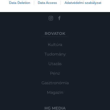
Művelődj, szórakozz, kíváncsiskodj, kóstolgass
Data Deletion
Data Access
Adatvédelmi szabályzat
és ismerd meg a Hamu és Gyémánt világát!
ROVATOK
Kultúra
Tudomány
Utazás
Pénz
Gasztronómia
Magazin
HG MEDIA