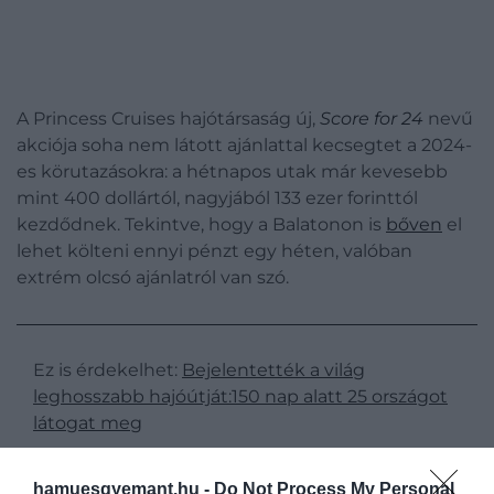
A Princess Cruises hajótársaság új,
Score for 24
nevű
akciója soha nem látott ajánlattal kecsegtet a 2024-
es körutazásokra: a hétnapos utak már kevesebb
mint 400 dollártól, nagyjából 133 ezer forinttól
kezdődnek. Tekintve, hogy a Balatonon is
bőven
el
lehet költeni ennyi pénzt egy héten, valóban
extrém olcsó ajánlatról van szó.
Ez is érdekelhet:
Bejelentették a világ
leghosszabb hajóútját:150 nap alatt 25 országot
látogat meg
hamuesgyemant.hu -
Do Not Process My Personal