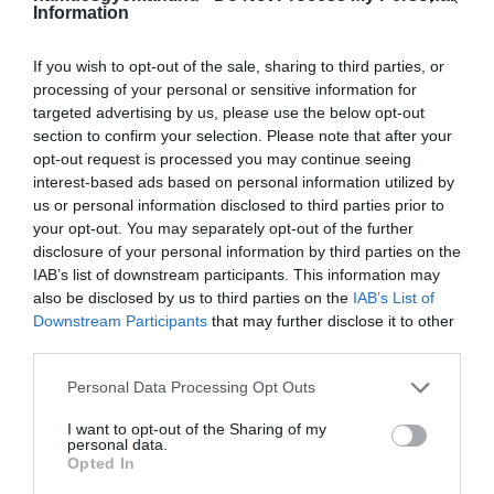
Information
Az akció a 2024-es The Love Boat nevű hajó útjaira
érvényesek; ráadásul találni olyan opciót is, ahol
If you wish to opt-out of the sale, sharing to third parties, or
ingyen utazhat a harmadik és negyedik fő, ha
processing of your personal or sensitive information for
kétszemélyes utat foglalunk.
targeted advertising by us, please use the below opt-out
section to confirm your selection. Please note that after your
John Padgett
, a Princess Cruises elnöke a korai
opt-out request is processed you may continue seeing
akciót a hajós utak iránti növekvő kereslettel
interest-based ads based on personal information utilized by
indokolta: sokan már most bebiztosítják a 2024-es
us or personal information disclosed to third parties prior to
vakációjukat, az elnök szerint pedig a „Score for 24 a
your opt-out. You may separately opt-out of the further
disclosure of your personal information by third parties on the
legjobb árakkal jutalmazza azokat a vendégeket,
IAB’s list of downstream participants. This information may
akik alig várják, hogy a legnépszerűbb körutazási
also be disclosed by us to third parties on the
IAB’s List of
útvonalakat leköthessék" –
olvasható
a Thrillist álltal
Downstream Participants
that may further disclose it to other
megosztott közleményben.
third parties.
A jó hír az akcióval kapcsolatban, hogy még bőven
Please note that this website/app uses one or more Google
Personal Data Processing Opt Outs
services and may gather and store information including but
van időnk foglalni: a Score for 24 2023. szeptember
not limited to your visit or usage behaviour. You may click to
I want to opt-out of the Sharing of my
5-ig tart, ráadásul a 2024-es utak mellett a 2025-ös
personal data.
grant or deny consent to Google and its third-party tags to
hajóutak közül is választhatunk.
Opted In
use your data for below specified purposes in below Google