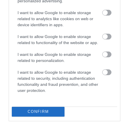
körutazás 808 dollárért, nagyjából
268 ezer
personalized advertising.
forintért
;
I want to allow Google to enable storage
Egy 8 napos Japán körutazás 808 dollárért,
related to analytics like cookies on web or
nagyjából
268 ezer forintért
.
device identifiers in apps.
Nyitókép: Shutterstock
I want to allow Google to enable storage
related to functionality of the website or app.
UTAZÁS
2026. JÚLIUS 31. ● UTAZÁS
I want to allow Google to enable storage
Tovább él a rabszolgaság ebben az
related to personalization.
indonéz…
2026. AUGUSZTUS 7. ● UTAZÁS
I want to allow Google to enable storage
Félmillió halott és egy új ország: így
related to security, including authentication
változtatta meg a…
functionality and fraud prevention, and other
user protection.
CONFIRM