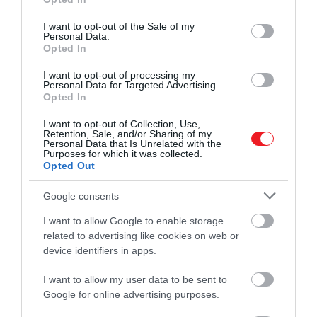
Westwood malomépítő,
use your data for below specified purposes in below Google
consent section.
James Brodie mérnök, és
I want to opt-out of the Sale of my
Personal Data.
David Scott munkás építette
Opted In
fel 1892 májusa és
I want to opt-out of processing my
Personal Data for Targeted Advertising.
szeptembere között. Ezt
Opted In
követően 1892. szeptember
I want to opt-out of Collection, Use,
15-én gyújtották meg ismét.
Retention, Sale, and/or Sharing of my
Personal Data that Is Unrelated with the
Az állomáson ebben az
Purposes for which it was collected.
Opted Out
időben a következő
toronyőrök dolgoztak: John
Google consents
Wilson igazgató, John B.
I want to allow Google to enable storage
Henderson első asszisztens,
related to advertising like cookies on web or
device identifiers in apps.
John Lockhart
másodasszisztens. A lencsét
I want to allow my user data to be sent to
Google for online advertising purposes.
és a gépet a James Dove &