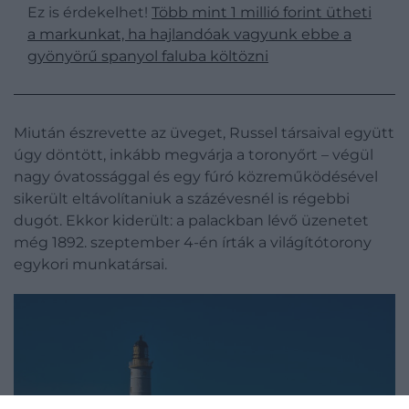
Ez is érdekelhet!
Több mint 1 millió forint ütheti
a markunkat, ha hajlandóak vagyunk ebbe a
gyönyörű spanyol faluba költözni
Miután észrevette az üveget, Russel társaival együtt
úgy döntött, inkább megvárja a toronyőrt – végül
nagy óvatossággal és egy fúró közreműködésével
sikerült eltávolítaniuk a százévesnél is régebbi
dugót. Ekkor kiderült: a palackban lévő üzenetet
még 1892. szeptember 4-én írták a világítótorony
egykori munkatársai.