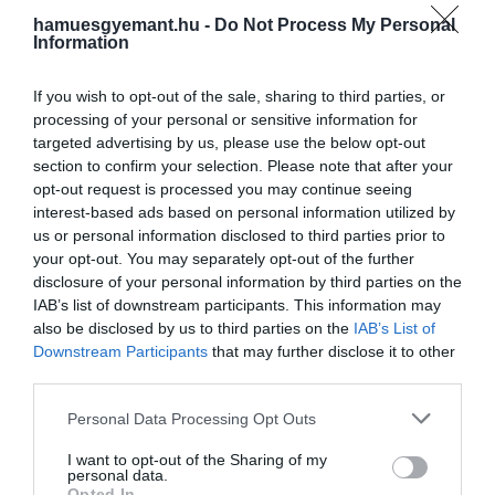
hamuesgyemant.hu -
Do Not Process My Personal
Information
If you wish to opt-out of the sale, sharing to third parties, or
processing of your personal or sensitive information for
targeted advertising by us, please use the below opt-out
section to confirm your selection. Please note that after your
Corsewall Point világítótorony, Skócia
opt-out request is processed you may continue seeing
interest-based ads based on personal information utilized by
Fotó:
Shutterstock
us or personal information disclosed to third parties prior to
your opt-out. You may separately opt-out of the further
A papíron nagyjából ez a szöveg állt:
disclosure of your personal information by third parties on the
IAB’s list of downstream participants. This information may
also be disclosed by us to third parties on the
IAB’s List of
Downstream Participants
that may further disclose it to other
Ezt a lámpát a James Milne
third parties.
& Son Engineers és a Milton
Please note that this website/app uses one or more Google
Personal Data Processing Opt Outs
House Works megbízásából
services and may gather and store information including but
not limited to your visit or usage behaviour. You may click to
I want to opt-out of the Sharing of my
James Wells mérnök, John
personal data.
grant or deny consent to Google and its third-party tags to
Opted In