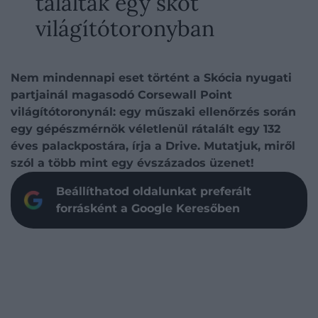
találtak egy skót
világítótoronyban
Nem mindennapi eset történt a Skócia nyugati
partjainál magasodó Corsewall Point
világítótoronynál: egy műszaki ellenőrzés során
egy gépészmérnök véletlenül rátalált egy 132
éves palackpostára, írja a Drive. Mutatjuk, miről
szól a több mint egy évszázados üzenet!
Beállíthatod oldalunkat preferált
forrásként a Google Keresőben