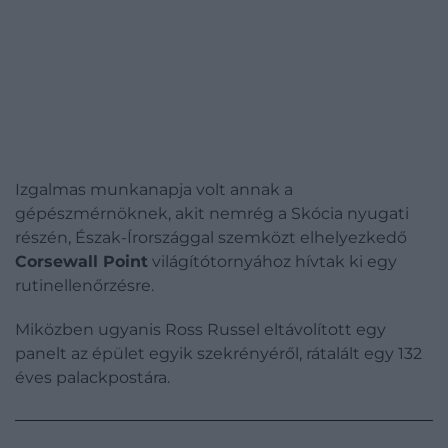
Izgalmas munkanapja volt annak a
gépészmérnöknek, akit nemrég a Skócia nyugati
részén, Észak-Írországgal szemközt elhelyezkedő
Corsewall Point
világítótornyához hívtak ki egy
rutinellenőrzésre.
Miközben ugyanis Ross Russel eltávolított egy
panelt az épület egyik szekrényéről, rátalált egy 132
éves palackpostára.