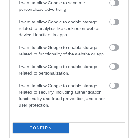
Co. Engineers szállította, és
I want to allow Google to send me
personalized advertising.
William Burness, John
Harrower és James Dods
I want to allow Google to enable storage
related to analytics like cookies on web or
építette, akik a fenti cég
device identifiers in apps.
mérnökei.
I want to allow Google to enable storage
related to functionality of the website or app.
I want to allow Google to enable storage
Ha tovább olvasnál:
4 hely a világon, ahol 2025-
related to personalization.
ben biztosan feltűnik az északi fény
I want to allow Google to enable storage
related to security, including authentication
functionality and fraud prevention, and other
user protection.
A felfedezőket teljesen levette a lábukról az üzenet,
hiszen, ahogy a
BBC
-nek is elmondták, olyan érzés
volt, mintha személyesen találkoztak volna egykori
kollégáikkal. Pontosan tudták, hogy milyen munkát
CONFIRM
végeztek elődeik, akik minden bizonnyal azzal is