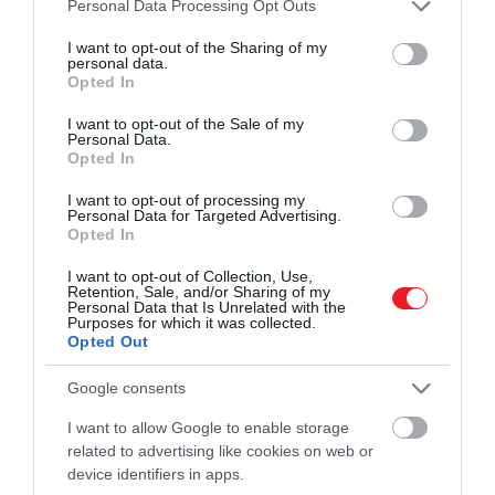
Please note that this website/app uses one or more Google
Personal Data Processing Opt Outs
telepítettek az egyik közeli hegyoldalra, amelyek
services and may gather and store information including but
not limited to your visit or usage behaviour. You may click to
I want to opt-out of the Sharing of my
képesek visszaverni a napfényt a város főterére.
personal data.
grant or deny consent to Google and its third-party tags to
Ezzel ugyan nem váltják ki a napot, de néhány óra
Opted In
use your data for below specified purposes in below Google
mesterséges világosságot csempésznek a hosszú,
consent section.
I want to opt-out of the Sale of my
sötét hónapokba.
Personal Data.
Opted In
I want to opt-out of processing my
Personal Data for Targeted Advertising.
Opted In
I want to opt-out of Collection, Use,
Retention, Sale, and/or Sharing of my
Personal Data that Is Unrelated with the
Purposes for which it was collected.
Opted Out
Google consents
I want to allow Google to enable storage
Még több érdekesség!
related to advertising like cookies on web or
Már lehetséges teljes sötétségben is
device identifiers in apps.