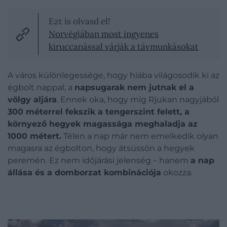
Ezt is olvasd el!
Norvégiában most ingyenes
kiruccanással várják a távmunkásokat
A város különlegessége, hogy hiába világosodik ki az
égbolt nappal, a
napsugarak nem jutnak el a
völgy aljára
. Ennek oka, hogy míg Rjukan nagyjából
300 méterrel fekszik a tengerszint felett, a
környező hegyek magassága meghaladja az
1000 métert.
Télen a nap már nem emelkedik olyan
magasra az égbolton, hogy átsüssön a hegyek
peremén. Ez nem időjárási jelenség – hanem
a nap
állása és a domborzat kombinációja
okozza.