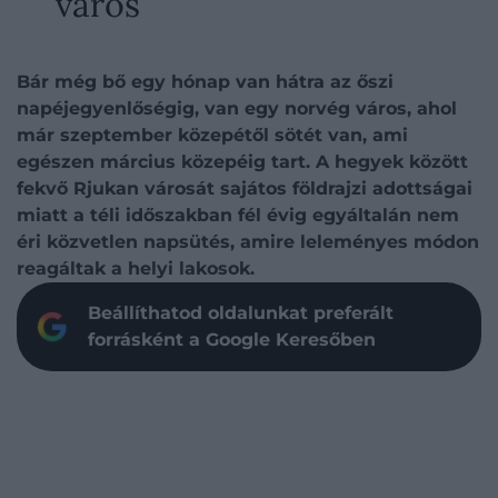
város
Bár még bő egy hónap van hátra az őszi
napéjegyenlőségig, van egy norvég város, ahol
már szeptember közepétől sötét van, ami
egészen március közepéig tart. A hegyek között
fekvő Rjukan városát sajátos földrajzi adottságai
miatt a téli időszakban fél évig egyáltalán nem
éri közvetlen napsütés, amire leleményes módon
reagáltak a helyi lakosok.
Beállíthatod oldalunkat preferált
forrásként a Google Keresőben