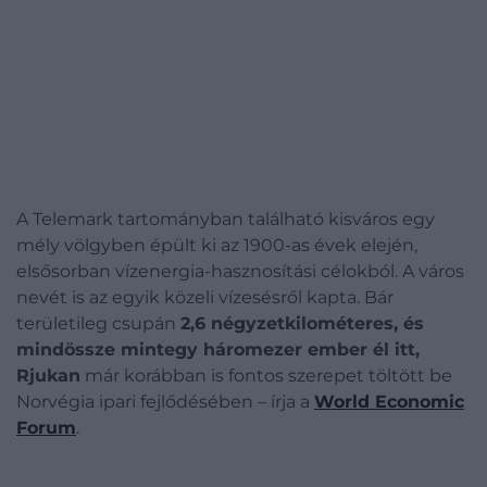
A Telemark tartományban található kisváros egy
mély völgyben épült ki az 1900-as évek elején,
elsősorban vízenergia-hasznosítási célokból. A város
nevét is az egyik közeli vízesésről kapta. Bár
területileg csupán
2,6 négyzetkilométeres, és
mindössze mintegy háromezer ember él itt,
Rjukan
már korábban is fontos szerepet töltött be
Norvégia ipari fejlődésében – írja a
World Economic
Forum
.