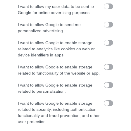
növényt termesztenünk
I want to allow my user data to be sent to
Google for online advertising purposes.
Koselig, a norvég hygge
I want to allow Google to send me
personalized advertising.
A helyi lakosok különös kapcsolatban állnak a
nappal: gyakran beszélnek róla, egy helyi művész
I want to allow Google to enable storage
szavai szerint pedig „kissé megszállottan várják”,
related to analytics like cookies on web or
device identifiers in apps.
mikor tér vissza a napfény a városba. Rjukan éjszakái
nyugodtak, élettől mentesek, a helyi kocsmák és
I want to allow Google to enable storage
rendezvények ritkák, a közösség inkább otthoni
related to functionality of the website or app.
együttlétekre, családi vacsorákra, baráti
összejövetelekre épít. Sőt,
létezik egy norvég
I want to allow Google to enable storage
kulturális koncepció is, a „koselig”, ami a téli
related to personalization.
időszakban meghittséget, otthonosságot,
I want to allow Google to enable storage
melegséget jelent, ami segít átvészelni a hosszú
related to security, including authentication
sötétséget.
functionality and fraud prevention, and other
user protection.