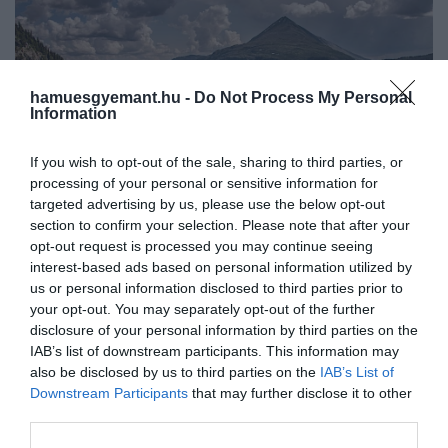
hamuesgyemant.hu -
Do Not Process My Personal
Information
If you wish to opt-out of the sale, sharing to third parties, or
processing of your personal or sensitive information for
targeted advertising by us, please use the below opt-out
section to confirm your selection. Please note that after your
opt-out request is processed you may continue seeing
interest-based ads based on personal information utilized by
Fotó:
Ungrim/Shutterstock
us or personal information disclosed to third parties prior to
your opt-out. You may separately opt-out of the further
Az itt élők tehát hónapokig nem látnak
disclosure of your personal information by third parties on the
természetes napfényt. Aki mégis szeretne D-
IAB’s list of downstream participants. This information may
also be disclosed by us to third parties on the
IAB’s List of
vitaminhoz jutni, annak szó szerint
hegyet kell
Downstream Participants
that may further disclose it to other
másznia
. Érdekesség, hogy a város ezt a kihívást
third parties.
nemcsak elfogadta, hanem kreatívan is reagált rá:
néhány éve
óriási, mozgatható tükröket