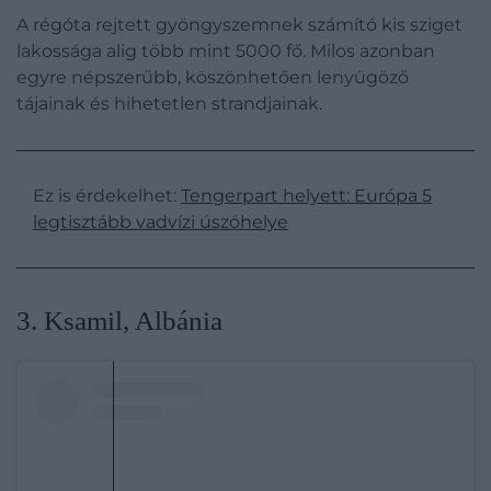
A régóta rejtett gyöngyszemnek számító kis sziget
lakossága alig több mint 5000 fő. Milos azonban
egyre népszerűbb, köszönhetően lenyűgöző
tájainak és hihetetlen strandjainak.
Ez is érdekelhet:
Tengerpart helyett: Európa 5
legtisztább vadvízi úszóhelye
3. Ksamil, Albánia