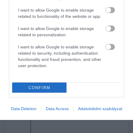
Ciprus
strandjai szintén ámulatba ejtik az
I want to allow Google to enable storage
odalátogatókat. Ayia Napa szigete a Földközi-tenger
related to functionality of the website or app.
mellett található, Törökországtól délre és Libanontól
nyugatra.
I want to allow Google to enable storage
related to personalization.
Ayia Napa az ország egyik legjobb tengerpartja,
amely gyönyörű strandjaival és üdülőhelyeivel
I want to allow Google to enable storage
vonzza be az utazókat. Ez a város arról is ismert,
related to security, including authentication
hogy finom, friss tengeri herkentyűket kínáló
functionality and fraud prevention, and other
user protection.
éttermek, élénk bárok és klubok, valamint
megfizethető árak jellemzik.
5. Aljezur, Portugália
CONFIRM
Data Deletion
Data Access
Adatvédelmi szabályzat