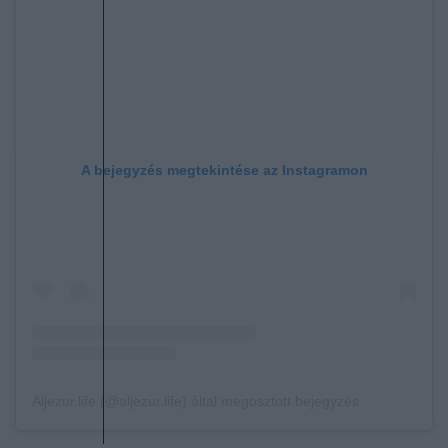
A bejegyzés megtekintése az Instagramon
Aljezur.life (@aljezur.life) által megosztott bejegyzés