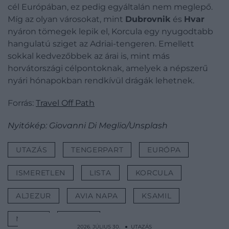
cél Európában, ez pedig egyáltalán nem meglepő.
Míg az olyan városokat, mint
Dubrovnik
és
Hvar
nyáron tömegek lepik el, Korcula egy nyugodtabb
hangulatú sziget az Adriai-tengeren. Emellett
sokkal kedvezőbbek az árai is, mint más
horvátországi célpontoknak, amelyek a népszerű
nyári hónapokban rendkívül drágák lehetnek.
Forrás:
Travel Off Path
Nyitókép: Giovanni Di Meglio/Unsplash
UTAZÁS
TENGERPART
EURÓPA
ISMERETLEN
LISTA
KORCULA
ALJEZUR
AVIA NAPA
KSAMIL
MILOS
ISCHIA
2026. JÚLIUS 30. ● UTAZÁS