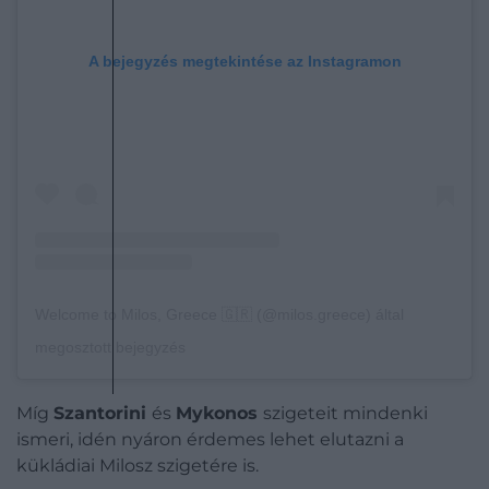
A bejegyzés megtekintése az Instagramon
Welcome to Milos, Greece 🇬🇷 (@milos.greece) által
megosztott bejegyzés
Míg
Szantorini
és
Mykonos
szigeteit mindenki
ismeri, idén nyáron érdemes lehet elutazni a
kükládiai Milosz szigetére is.