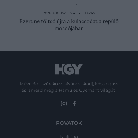
Esőerdő is van a világ legnagyobb
aquaparkjában, amibe a…
2026. AUGUSZTUS 4. ● UTAZÁS
Ezért ne töltsd újra a kulacsodat a repülő
mosdójában
Művelődj, szórakozz, kíváncsiskodj, kóstolgass
és ismerd meg a Hamu és Gyémánt világát!
ROVATOK
Kultúra