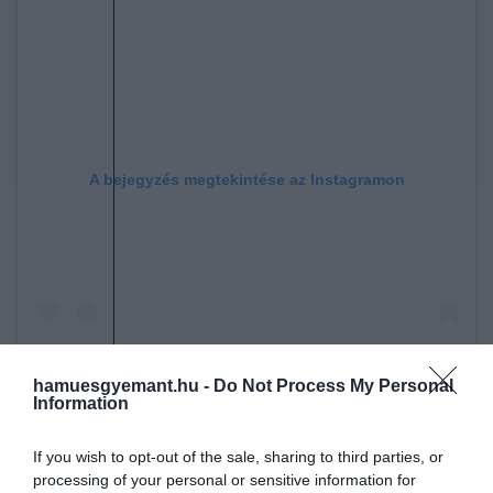
A bejegyzés megtekintése az Instagramon
hamuesgyemant.hu -
Do Not Process My Personal
Information
Official pages #KsamilAlbania (@ksamil_albania) által
If you wish to opt-out of the sale, sharing to third parties, or
megosztott bejegyzés
processing of your personal or sensitive information for