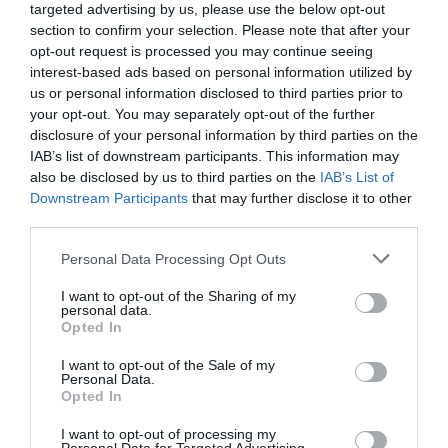
targeted advertising by us, please use the below opt-out
section to confirm your selection. Please note that after your
Sokak szerint a balkáni ország rendelkezik Európa
opt-out request is processed you may continue seeing
legszebb tengerpartjaival. Emellett az sem
interest-based ads based on personal information utilized by
elhanyagolandó szempont, hogy jóval
us or personal information disclosed to third parties prior to
megfizethetőbb mint a népszerűbb tengerpartok,
your opt-out. You may separately opt-out of the further
azonban a legtöbb nyugati utazó számára az ország
disclosure of your personal information by third parties on the
strandjai továbbra is viszonylag ismeretlenek.
IAB’s list of downstream participants. This information may
also be disclosed by us to third parties on the
IAB’s List of
Downstream Participants
that may further disclose it to other
Ksamil Albánia egyik legszebb tengerpartja, fehér
third parties.
homokos strandjaival és kristálytiszta vizével szinte
minden turistát elkápráztat.
Please note that this website/app uses one or more Google
Personal Data Processing Opt Outs
services and may gather and store information including but
4. Ayia Napa, Ciprus
not limited to your visit or usage behaviour. You may click to
I want to opt-out of the Sharing of my
personal data.
grant or deny consent to Google and its third-party tags to
Opted In
use your data for below specified purposes in below Google
consent section.
I want to opt-out of the Sale of my
Personal Data.
Opted In
I want to opt-out of processing my