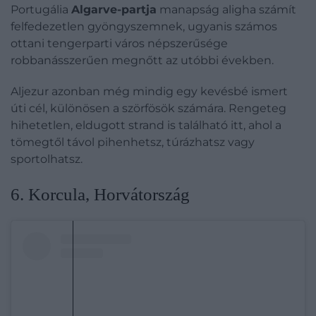
Portugália
Algarve-partja
manapság aligha számít
felfedezetlen gyöngyszemnek, ugyanis számos
ottani tengerparti város népszerűsége
robbanásszerűen megnőtt az utóbbi években.
Aljezur azonban még mindig egy kevésbé ismert
úti cél, különösen a szörfösök számára. Rengeteg
hihetetlen, eldugott strand is található itt, ahol a
tömegtől távol pihenhetsz, túrázhatsz vagy
sportolhatsz.
6. Korcula, Horvátország