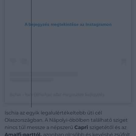
A bejegyzés megtekintése az Instagramon
Ischia - Italy (@ischia) által megosztott bejegyzés
Ischia az egyik legalulértékeltebb úti cél
Olaszországban. A Nápolyi-öbölben található sziget
nincs túl messze a népszerű
Capri
szigetétől és az
Amalfi-parttól,
azonban olcsóbb és kevésbé zsúfolt,