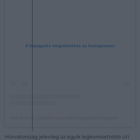
A bejegyzés megtekintése az Instagramon
Visit Korčula (@visitkorcula) által megosztott bejegyzés
Horvátország jelenleg az egyik legkeresettebb úti