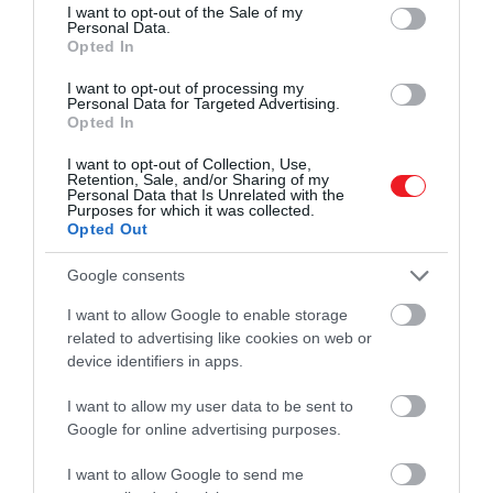
consent section.
I want to opt-out of the Sale of my
Personal Data.
Opted In
I want to opt-out of processing my
Personal Data for Targeted Advertising.
Opted In
I want to opt-out of Collection, Use,
Retention, Sale, and/or Sharing of my
Personal Data that Is Unrelated with the
Purposes for which it was collected.
Opted Out
2024. JANUÁR 15. ● HAMU ÉS GYÉMÁNT
Google consents
5 fantasztikus hely, ahova
A királyi család tagjai gyakran üdülnek
I want to allow Google to enable storage
Kamilla királyné
fényűzőbbnél fényűzőbb helyeken, ez alól
related to advertising like cookies on web or
pedig az újdonsült királyné sem jelent
előszeretettel…
device identifiers in apps.
kivételt. Ennek apropóján az alábbi
HAMU ÉS GYÉMÁNT
cikkben öt olyan helyet mutatunk be,
I want to allow my user data to be sent to
Google for online advertising purposes.
ahová Kamilla királyné előszeretettel jár
nyaralni.
I want to allow Google to send me