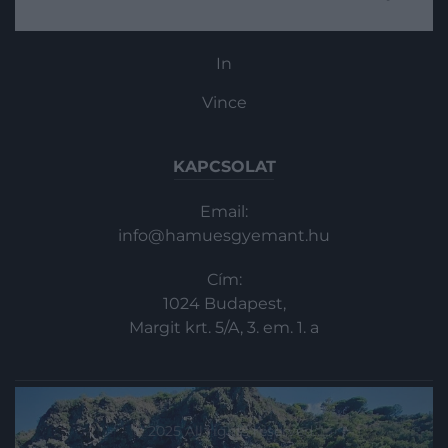
Azonban vannak olyan helyek, amelyek
Haszon
szintén lenyűgözőek, mégsem ismerik
azokat annyian. Az alábbi cikkben 6 olyan
In
alulértékelt tengerparti települést
mutatunk be, ahová…
Vince
KAPCSOLAT
Email:
info@hamuesgyemant.hu
Cím:
1024 Budapest,
Margit krt. 5/A, 3. em. 1. a
© 2025 All rights reserved.