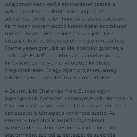
tulajdonosi képviselője elismeréssel beszélt a
pályaművek kiemelkedő minőségéről és
sokszínűségéről. Külön hangsúlyozta az építészek
és minden közreműködő kreativitását és szakmai
tudását, hiszen ők homlokzataikkal jelentősen
hozzájárulnak az élhető terek megteremtéséhez.
Személyesen gratulált az idei abszolút győztes, a
„Kellogg’s Hotel” projektnek is, kiemelve annak
innovációt és hagyományt ötvöző kivételes
megközelítését. Ez egy olyan projektet, amely
tökéletesen megtestesíti a Baumit értékeit.
A Baumit Life Challenge mára Európa egyik
legrangosabb építészeti versenyévé vált. Nemcsak a
tervezői kiválóságot ismeri el, hanem a fenntartható
építészetet is támogatja kontinens szerte. Az
esemény továbbra is inspirációs, szakmai
párbeszédet ösztönző és innovációt elősegítő
platformként szolgál az építészet és az építési