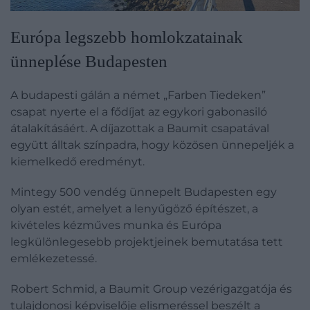
Európa legszebb homlokzatainak
ünneplése Budapesten
A budapesti gálán a német „Farben Tiedeken”
csapat nyerte el a fődíjat az egykori gabonasiló
átalakításáért. A díjazottak a Baumit csapatával
együtt álltak színpadra, hogy közösen ünnepeljék a
kiemelkedő eredményt.
Mintegy 500 vendég ünnepelt Budapesten egy
olyan estét, amelyet a lenyűgöző építészet, a
kivételes kézműves munka és Európa
legkülönlegesebb projektjeinek bemutatása tett
emlékezetessé.
Robert Schmid, a Baumit Group vezérigazgatója és
tulajdonosi képviselője elismeréssel beszélt a