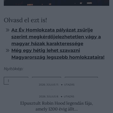
Olvasd el ezt is!
Az Év Homlokzata pályázat zsűrije
szerint megkérdőjelezhetetlen vágy a
magyar házak karakteressége
Még egy hétig lehet szavazni
Magyarország legszebb homlokzataira!
Nyitókép:
EURÓPA
LEGSZEBB
HOMLOKZAT
2026. JÚLIUS 11. ● UTAZÁS
Ha ezt a bogarat látod a kertben, azonnal
szólni kell a…
2026. JÚLIUS 8. ● UTAZÁS
Elpusztult Robin Hood legendás fája,
amely 1200 évig állt…