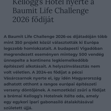
Kellogg’s Hotel nyerte a
Baumit Life Challenge
2026 fődíját
A Baumit Life Challenge 2026-os díjátadóján több
mint 350 projekt közül választották ki Európa
legszebb homlokzatait. A budapesti Vigadóban
megrendezett eseményen mintegy 500 vendég
ünnepelte a kontinens legkiemelkedőbb
építészeti alkotásait. A helyszínválasztás nem
volt véletlen. A 2024-es fődíjat a pécsi
Vásárcsarnok nyerte el, így idén Magyarország
adhatott otthont a rangos európai építészeti
verseny döntőjének. A nemzetközi zsűri a fődíjat
a brémai Kellogg’s Hotelnek ítélte oda, amely
egy egykori ipari gabonasiló átalakításával
született újjá.