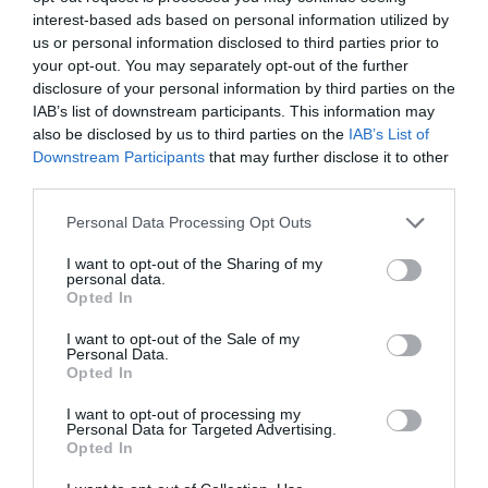
interest-based ads based on personal information utilized by
us or personal information disclosed to third parties prior to
your opt-out. You may separately opt-out of the further
disclosure of your personal information by third parties on the
2. Társasház: Bernadynska 4
IAB’s list of downstream participants. This information may
also be disclosed by us to third parties on the
IAB’s List of
A zsűri nagyra értékelte a koncepció minőségét,
Downstream Participants
that may further disclose it to other
third parties.
amely egyszerű építészeti döntésekkel ad erőteljes
választ egy városépítészetileg heterogén
Please note that this website/app uses one or more Google
Personal Data Processing Opt Outs
környezetre. A projekt markáns és festői
services and may gather and store information including but
homlokzatkialakításával egyértelmű identitást ad az
not limited to your visit or usage behaviour. You may click to
I want to opt-out of the Sharing of my
personal data.
épületnek. Külön kiemelték a finom, átgondolt
grant or deny consent to Google and its third-party tags to
Opted In
use your data for below specified purposes in below Google
részletmegoldásokat, amelyek kifinomultságot és
consent section.
építészeti mélységet kölcsönöznek az épületnek.
I want to opt-out of the Sale of my
Personal Data.
Opted In
I want to opt-out of processing my
Personal Data for Targeted Advertising.
Opted In