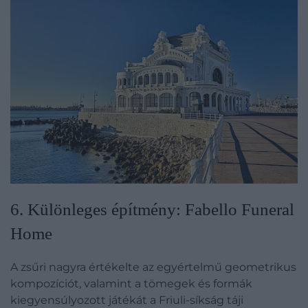
6. Különleges építmény: Fabello Funeral
Home
A zsűri nagyra értékelte az egyértelmű geometrikus
kompozíciót, valamint a tömegek és formák
kiegyensúlyozott játékát a Friuli-síkság táji