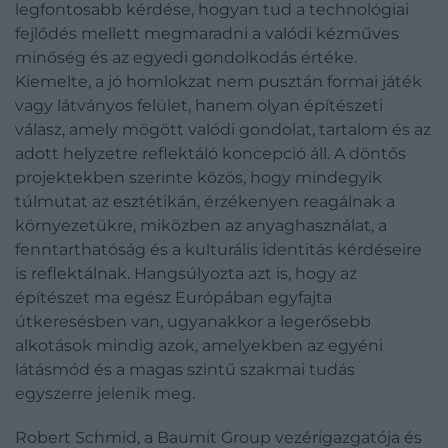
legfontosabb kérdése, hogyan tud a technológiai
fejlődés mellett megmaradni a valódi kézműves
minőség és az egyedi gondolkodás értéke.
Kiemelte, a jó homlokzat nem pusztán formai játék
vagy látványos felület, hanem olyan építészeti
válasz, amely mögött valódi gondolat, tartalom és az
adott helyzetre reflektáló koncepció áll. A döntős
projektekben szerinte közös, hogy mindegyik
túlmutat az esztétikán, érzékenyen reagálnak a
környezetükre, miközben az anyaghasználat, a
fenntarthatóság és a kulturális identitás kérdéseire
is reflektálnak. Hangsúlyozta azt is, hogy az
építészet ma egész Európában egyfajta
útkeresésben van, ugyanakkor a legerősebb
alkotások mindig azok, amelyekben az egyéni
látásmód és a magas szintű szakmai tudás
egyszerre jelenik meg.
Robert Schmid, a Baumit Group vezérigazgatója és