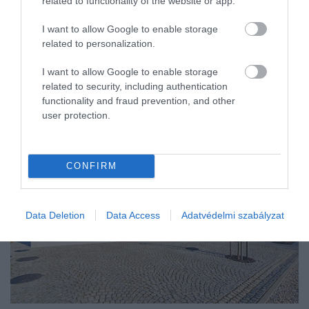
related to functionality of the website or app.
koncepciót alkotnak. A természetes
anyaghasználat, a kifinomult homlokzatok és a
I want to allow Google to enable storage
visszafogott színvilág olyan építészetet
related to personalization.
eredményeznek, amely szépen tükrözi a bor
I want to allow Google to enable storage
kultúráját.
related to security, including authentication
functionality and fraud prevention, and other
user protection.
CONFIRM
Data Deletion
Data Access
Adatvédelmi szabályzat