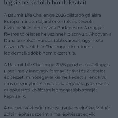
legkiemelkedőbb homlokzatait
A Baumit Life Challenge 2026 díjátadó gálájára
Európa minden tájáról érkeztek építészek,
kivitelezők és beruházók Budapestre. A magyar
főváros tökéletes helyszínnek bizonyult. Ahogyan a
Duna összeköti Európa több városát, úgy hozta
össze a Baumit Life Challenge a kontinens
legkiemelkedőbb homlokzatait is.
A Baumit Life Challenge 2026 győztese a Kellogg’s
Hotel, mely innovatív formavilágával és kivételes
építészeti minőségével kiemelkedett a rendkívül
erős mezőnyből. A további kategóriák győztesei is
az építészeti kiválóság legmagasabb szintjét
képviselik.
A nemzetközi zsűri magyar tagja és elnöke, Molnár
Zoltán építész szerint a mai építészet egyik