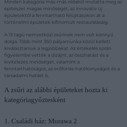
Minden kategória más-más oldalról mutatta meg az
építészet magas minőségét, az innovatív új
épületektől a fenntartható felújításokon át a
történelmi épületek kifinomult restaurálásáig.
A 13 tagú nemzetközi zsűrinek nem volt könnyű
dolga. Több mint 350 pályamunka közül kellett
kiválasztaniuk a legjobbakat. Az értékelés során
figyelembe vették a dizájnt, az összhatást és a
kivitelezés minőségét, valamint a
fenntarthatóságot, az erőforrás-hatékonyságot és a
társadalmi hatást is.
A zsűri az alábbi épületeket hozta ki
kategóriagyőztesként
1. Családi ház: Murawa 2