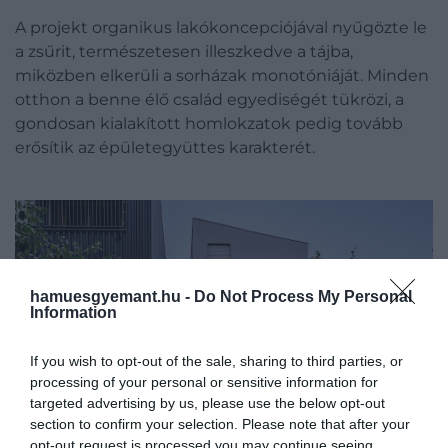
A projekt organikus lakókoncepciójával nyűgözte le
a zsűrit, természetesen illeszkedve a tájba,
miközben elkerüli a sorházak monotóniáját. Minden
otthon a benne élő család egyediségét tükrözi, a
gondosan kialakított homlokzatok pedig tovább
erősítik az épületegyüttes karakterét.
hamuesgyemant.hu -
Do Not Process My Personal
Information
If you wish to opt-out of the sale, sharing to third parties, or
processing of your personal or sensitive information for
targeted advertising by us, please use the below opt-out
section to confirm your selection. Please note that after your
opt-out request is processed you may continue seeing