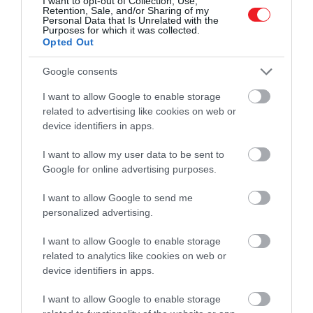
I want to opt-out of Collection, Use,
Retention, Sale, and/or Sharing of my
Personal Data that Is Unrelated with the
Purposes for which it was collected.
Opted Out
Google consents
I want to allow Google to enable storage
related to advertising like cookies on web or
device identifiers in apps.
I want to allow my user data to be sent to
Google for online advertising purposes.
3. Középület: Vinarstvo S
I want to allow Google to send me
personalized advertising.
A zsűri értékelte, ahogy a szabadon elhelyezett
épülettömegek természetesen simulnak bele a
I want to allow Google to enable storage
szőlőültetvények tájába, nyugodt és autentikus
related to analytics like cookies on web or
device identifiers in apps.
atmoszférát teremtve. A tiszta formák, az
emberléptékű kialakítás és a gondosan
I want to allow Google to enable storage
megtervezett terek harmonikus és erőteljes