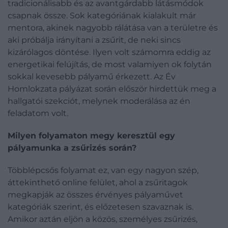
tradicionálisabb és az avantgárdabb látásmódok
csapnak össze. Sok kategóriának kialakult már
mentora, akinek nagyobb rálátása van a területre és
aki próbálja irányítani a zsűrit, de neki sincs
kizárólagos döntése. Ilyen volt számomra eddig az
energetikai felújítás, de most valamiyen ok folytán
sokkal kevesebb pályamű érkezett. Az Év
Homlokzata pályázat során először hirdettük meg a
hallgatói szekciót, melynek moderálása az én
feladatom volt.
Milyen folyamaton megy keresztül egy
pályamunka a zsűrizés során?
Többlépcsős folyamat ez, van egy nagyon szép,
áttekinthető online felület, ahol a zsűritagok
megkapják az összes érvényes pályaművet
kategóriák szerint, és előzetesen szavaznak is.
Amikor aztán eljön a közös, személyes zsűrizés,