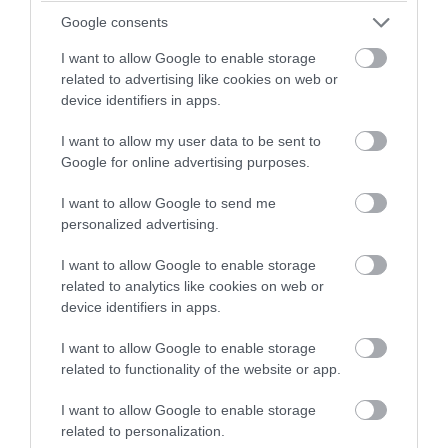
hagyományokhoz, amelyek ma már nem is
Google consents
feltétlenül léteznek.
I want to allow Google to enable storage
related to advertising like cookies on web or
Régen az építészetet még egyfajta „kanonikus”
device identifiers in apps.
rend jellemezte, ami a klasszikus hagyományokból
táplálkozott – ez a modernitás korában fokozatosan
I want to allow my user data to be sent to
eltűnt. Ma már a formavilág teljesen felszabadult: a
Google for online advertising purposes.
konstruktivizmustól az organikus, csepp- vagy
I want to allow Google to send me
hullámformákig minden megjelenhet. A nevesebb
personalized advertising.
és mérvadó építészeti platformokon akár barlang-
szerűen domborodó, teljesen organikus, hullámzó
I want to allow Google to enable storage
homlokzatokat is találunk, nincs már olyan forma,
related to analytics like cookies on web or
amibe az építészetnek tilos lenne belefolynia.
device identifiers in apps.
I want to allow Google to enable storage
Én szoktam mutatni a hallgatóknak olyan épületet
related to functionality of the website or app.
is, amelynek egyik oldala olyan, mintha lepattintott
kőfelület lenne, a másik három pedig sima,
I want to allow Google to enable storage
homogén, de az előbbit óriási 3D-s nyomtatóval
related to personalization.
formálták meg. Tehát ma már valóban mindent