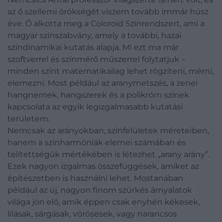
az ő szellemi örökségét viszem tovább immár húsz
éve. Ő alkotta meg a Coloroid Színrendszert, ami a
magyar színszabvány, amely a további, hazai
színdinamikai kutatás alapja. Mi ezt ma már
szoftverrel és színmérő műszerrel folytatjuk –
minden színt matematikailag lehet rögzíteni, mérni,
elemezni. Most például az aranymetszés, a zenei
hangnemek, hangszerek és a polikróm színek
kapcsolata az egyik legizgalmasabb kutatási
területem.
Nemcsak az arányokban, színfelületek méreteiben,
hanem a színharmóniák elemei számában és
telítettségük mértékében is létezhet „arany arány”.
Ezek nagyon izgalmas összefüggések, amiket az
építészetben is használni lehet. Mostanában
például az új, nagyon finom szürkés árnyalatok
világa jön elő, amik éppen csak enyhén kékesek,
lilásak, sárgásak, vörösesek, vagy narancsos