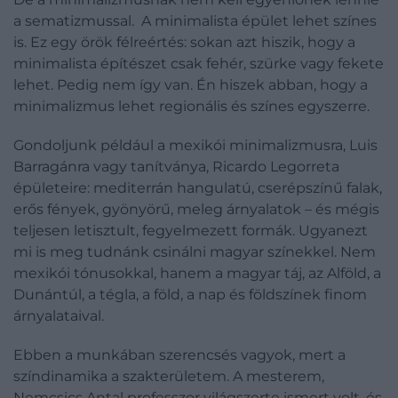
a sematizmussal. A minimalista épület lehet színes
is. Ez egy örök félreértés: sokan azt hiszik, hogy a
minimalista építészet csak fehér, szürke vagy fekete
lehet. Pedig nem így van. Én hiszek abban, hogy a
minimalizmus lehet regionális és színes egyszerre.
Gondoljunk például a mexikói minimalizmusra, Luis
Barragánra vagy tanítványa, Ricardo Legorreta
épületeire: mediterrán hangulatú, cserépszínű falak,
erős fények, gyönyörű, meleg árnyalatok – és mégis
teljesen letisztult, fegyelmezett formák. Ugyanezt
mi is meg tudnánk csinálni magyar színekkel. Nem
mexikói tónusokkal, hanem a magyar táj, az Alföld, a
Dunántúl, a tégla, a föld, a nap és földszínek finom
árnyalataival.
Ebben a munkában szerencsés vagyok, mert a
színdinamika a szakterületem. A mesterem,
Nemcsics Antal professzor világszerte ismert volt, és