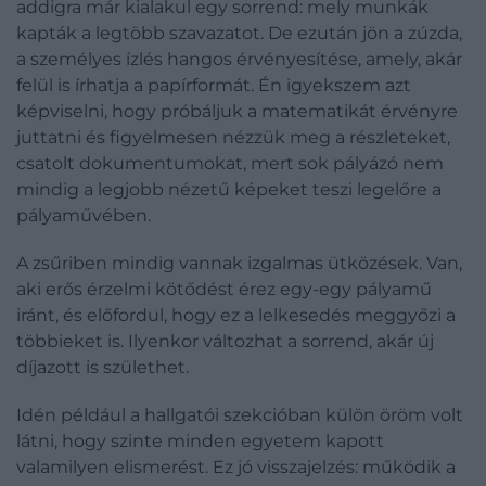
addigra már kialakul egy sorrend: mely munkák
kapták a legtöbb szavazatot. De ezután jön a zúzda,
a személyes ízlés hangos érvényesítése, amely, akár
felül is írhatja a papírformát. Én igyekszem azt
képviselni, hogy próbáljuk a matematikát érvényre
juttatni és figyelmesen nézzük meg a részleteket,
csatolt dokumentumokat, mert sok pályázó nem
mindig a legjobb nézetű képeket teszi legelőre a
pályaművében.
A zsűriben mindig vannak izgalmas ütközések. Van,
aki erős érzelmi kötődést érez egy-egy pályamű
iránt, és előfordul, hogy ez a lelkesedés meggyőzi a
többieket is. Ilyenkor változhat a sorrend, akár új
díjazott is születhet.
Idén például a hallgatói szekcióban külön öröm volt
látni, hogy szinte minden egyetem kapott
valamilyen elismerést. Ez jó visszajelzés: működik a