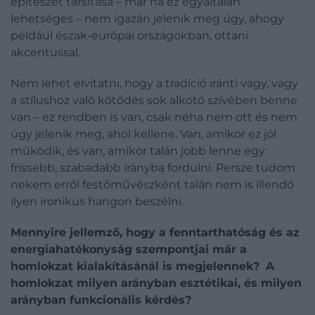
építészet társítása – már ha ez egyáltalán
lehetséges – nem igazán jelenik meg úgy, ahogy
például észak-európai országokban, ottani
akcentussal.
Nem lehet elvitatni, hogy a tradíció iránti vágy, vagy
a stílushoz való kötődés sok alkotó szívében benne
van – ez rendben is van, csak néha nem ott és nem
úgy jelenik meg, ahol kellene. Van, amikor ez jól
működik, és van, amikor talán jobb lenne egy
frissebb, szabadabb irányba fordulni. Persze tudom
nekem erről festőművészként talán nem is illendő
ilyen ironikus hangon beszélni.
Mennyire jellemző, hogy a fenntarthatóság és az
energiahatékonyság szempontjai már a
homlokzat kialakításánál is megjelennek?
A
homlokzat milyen arányban esztétikai, és milyen
arányban funkcionális kérdés?