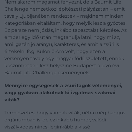
Nem akarom magamat fényezni, de a Baumit Life
Challenge nemzetközi építészeti pályázatán, – amit
tavaly Ljubljanában rendeztek – majdnem minden
kategóriában eltaláltam, hogy melyik lesz a győztes.
Ez persze nem jóslás, inkább tapasztalat kérdése. Az
ember egy idő után megtanulja látni, hogy mi az,
ami igazán jó arányú, karakteres, és amit a zsűri is
értékelni fog. Külön öröm volt, hogy ezen a
versenyen tavaly egy magyar fődíj született, ennek
köszönhetően lesz helyszíne Budapest a jövő évi
Baumit Life Challenge eseménynek.
Mennyire egységesek a zsűritagok véleményei,
vagy gyakran alakulnak ki izgalmas szakmai
viták?
Természetes, hogy vannak viták, néha még hangos
orgánumban is, de ez inkább humor, valódi
viszálykodás nincs, leginkább a kissé