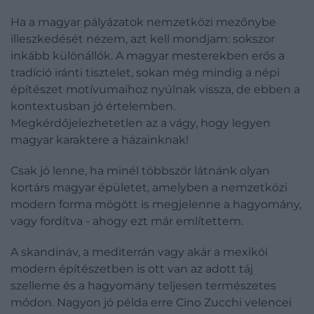
Ha a magyar pályázatok nemzetközi mezőnybe
illeszkedését nézem, azt kell mondjam: sokszor
inkább különállók. A magyar mesterekben erős a
tradíció iránti tisztelet, sokan még mindig a népi
építészet motívumaihoz nyúlnak vissza, de ebben a
kontextusban jó értelemben.
Megkérdőjelezhetetlen az a vágy, hogy legyen
magyar karaktere a házainknak!
Csak jó lenne, ha minél többször látnánk olyan
kortárs magyar épületet, amelyben a nemzetközi
modern forma mögött is megjelenne a hagyomány,
vagy fordítva - ahogy ezt már említettem.
A skandináv, a mediterrán vagy akár a mexikói
modern építészetben is ott van az adott táj
szelleme és a hagyomány teljesen természetes
módon. Nagyon jó példa erre Cino Zucchi velencei