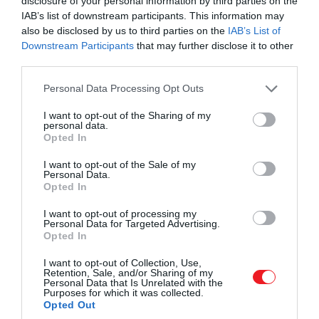
disclosure of your personal information by third parties on the
technikailag jól kivitelezett homlokzatot létrehozni
IAB’s list of downstream participants. This information may
also be disclosed by us to third parties on the
IAB’s List of
– a lényeg a gondolkodásmód és a részletek iránti
Downstream Participants
that may further disclose it to other
érzékenység.
third parties.
Érzékelhető-e generációváltás a tervezői
Please note that this website/app uses one or more Google
Personal Data Processing Opt Outs
gondolkodásban – például a fiatalabb építészek
services and may gather and store information including but
másképp közelítenek a homlokzathoz? Miben
not limited to your visit or usage behaviour. You may click to
I want to opt-out of the Sharing of my
personal data.
grant or deny consent to Google and its third-party tags to
látja a legnagyobb értékét a hallgatói
Opted In
use your data for below specified purposes in below Google
kategóriának? Milyen szinten közelítik meg a
consent section.
I want to opt-out of the Sale of my
fiatalok a gyakorló építészek munkáit – akár
Personal Data.
koncepcióban, akár technikai tudásban?
Opted In
I want to opt-out of processing my
A fiatalabb generáció sokkal bátrabb. A
Personal Data for Targeted Advertising.
generációváltás egyértelműen látható a tervezői
Opted In
gondolkodásban – a fiatalabb építészek
I want to opt-out of Collection, Use,
merészebbek, nyitottabbak a nemzetközi
Retention, Sale, and/or Sharing of my
Personal Data that Is Unrelated with the
trendekre, és sokkal szabadabban kísérleteznek. Az
Purposes for which it was collected.
idősebbek ezzel szemben gyakran óvatosabbak, sőt,
Opted Out
sokszor még mindig ragaszkodnak bizonyos