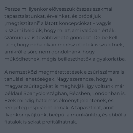
Persze mi ilyenkor elővesszük összes szakmai
tapasztalatunkat, érveinket, és próbáljuk
„megtisztítani” a látott koncepciókat – vagyis
kiszűrni belőlük, hogy mi az, ami valóban érték,
számunkra is továbbvihető gondolat. De be kell
látni, hogy néha olyan merész ötletek is születnek,
amikről elsőre nem gondolnánk, hogy
működhetnek, mégis beilleszthetők a gyakorlatba.
A nemzetközi megmérettetések a zsűri számára is
tanulási lehetőségek. Nagy szerencse, hogy a
magyar zsűritagokat is meghívják, így voltunk már
például Spanyolországban, Bécsben, Londonban is.
Ezek mindig hatalmas élményt jelentenek, és
rengeteg inspirációt adnak. A tapasztalat, amit
ilyenkor gyűjtünk, beépül a munkánkba, és ebből a
fiatalok is sokat profitálhatnak.