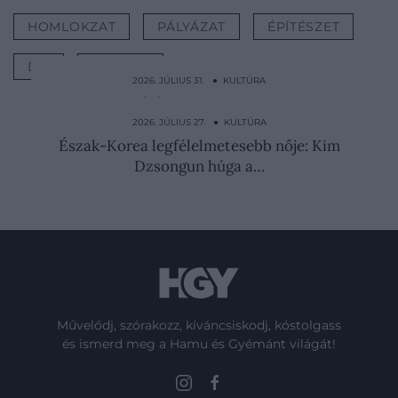
HOMLOKZAT
PÁLYÁZAT
ÉPÍTÉSZET
DÍJ
INTERJÚ
2026. JÚLIUS 31. ● KULTÚRA
Mintha egy sátáni rítus kezdődne: ez Goya
egyik…
2026. JÚLIUS 27. ● KULTÚRA
Észak-Korea legfélelmetesebb nője: Kim
Dzsongun húga a…
Művelődj, szórakozz, kíváncsiskodj, kóstolgass
és ismerd meg a Hamu és Gyémánt világát!