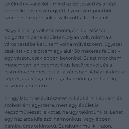
térélmény variációi – mind az építészeti és a képi
gondolkodás részei együtt. Ilyen szempontból
szerencsére igen sokat változott a tanításunk.
Nagy élmény volt számomra, amikor először
dolgoztam panelépületen, olyan volt, mintha a
város testébe kerültem volna művészként. Egyszer
csak ott volt előttem egy akár 30 méteres felület –
egy vászon, csak éppen betonból. És azt mondtam
magamban: én geometrikus festő vagyok, és a
festményem most ott áll a városban. A ház fala lett a
képtér, az arány, a ritmus, a harmónia, amit addig
vásznon kerestem.
Én így látom az építészetet is: képként, képként és
szoborként egyszerre, mert egy épület is
képzőművészeti alkotás, ha úgy tekintünk rá. Lehet
egy ház arca kifejező, harmonikus, vagy éppen
bamba, üres tekintetű. Ez rajtunk múlik – azon,