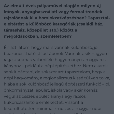
Az elmúlt évek pályaművei alapján milyen új
irányok, anyaghasználati vagy formai trendek
rajzolódnak ki a homlokzatképzésben? Tapasztal-
e eltérést a különböző kategóriák (családi ház,
társasház, középület stb.) között a
megoldásokban, szemléletben?
Én azt látom, hogy ma is vannak különböző, jól
beazonosítható stílustáborok. Vannak, akik nagyon
ragaszkodnak valamiféle hagyományos, magyaros
irányhoz – például a népi építészethez. Nem akarok
senkit bántani, de sokszor azt tapasztalom, hogy a
népi hagyomány, a regionalizmus kissé túl van tolva,
hiába a sok különböző jellegű építészeti funkció – pl.
önkormányzati épület, iskola vagy akár kórház,
végül az összes épület aránya egy rácsos
kukoricaszárítóra emlékeztet. Viszont a
kikerülhetetlen minimalizmus és a magyar népi