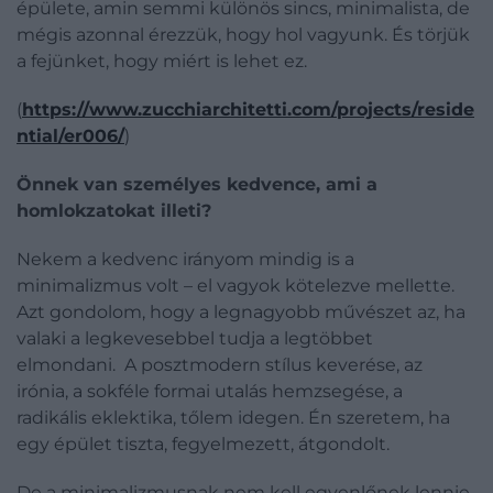
épülete, amin semmi különös sincs, minimalista, de
mégis azonnal érezzük, hogy hol vagyunk. És törjük
a fejünket, hogy miért is lehet ez.
(
https://www.zucchiarchitetti.com/projects/reside
ntial/er006/
)
Önnek van személyes kedvence, ami a
homlokzatokat illeti?
Nekem a kedvenc irányom mindig is a
minimalizmus volt – el vagyok kötelezve mellette.
Azt gondolom, hogy a legnagyobb művészet az, ha
valaki a legkevesebbel tudja a legtöbbet
elmondani. A posztmodern stílus keverése, az
irónia, a sokféle formai utalás hemzsegése, a
radikális eklektika, tőlem idegen. Én szeretem, ha
egy épület tiszta, fegyelmezett, átgondolt.
De a minimalizmusnak nem kell egyenlőnek lennie