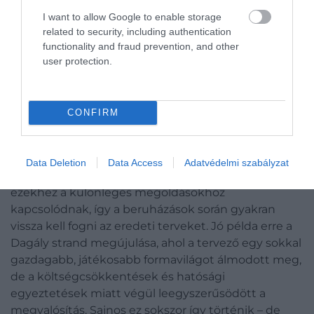
meg lehet csinálni az építészetben – a kérdés
I want to allow Google to enable storage
related to security, including authentication
mindig az, hogy van-e rá szándék és pénz.
functionality and fraud prevention, and other
user protection.
(School in Kufstein – Johannes Wiesflecher arch.
and Karl Heinz Klopf artist)
(
https://www.surfacesreporter.com/articles/18535
CONFIRM
9/fascinating-facades-3d-concrete-crinkled-wall-
in-a-school-in-austria
)
Data Deletion
Data Access
Adatvédelmi szabályzat
A legnagyobb költségek ma már sokszor éppen
ezekhez a különleges megoldásokhoz
kapcsolódnak, így a beruházások során gyakran
vissza kell fogni az eredeti terveket. Jó példa erre a
Dagály strand megújulása, ahol a tervező egy sokkal
gazdagabb, játékosabb formavilágot álmodott meg,
de a költségcsökkentések és hatósági
egyeztetések miatt végül leegyszerűsödött a
megvalósítás. Sajnos ez sokszor így történik – de