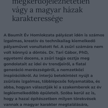
megkérdőjelezhetetlen
vágy a magyar házak
karakteressége
A Baumit Év Homlokzata pályázat idén is számos
izgalmas, kreatív és technikailag kiemelkedő
pályaművet vonultatott fel. A zsűri számára nem
volt könnyű a döntés. Dr. Tari Gábor, PhD,
egyetemi docens, a zsűri tagja osztja meg
gondolatait az idei év trendjeiről, a fiatal
generáció merészségéről, a nemzetközi
inspirációkról. Az interjú betekintést nyújt a
zsűrizés izgalmas, többlépcsős folyamatába, és
abba, hogyan választják ki a szakemberek az év
legkiemelkedőbb épületeit. Szóba kerül az is,
hogy a hazai építészetben milyen törekvések
vannak a magyar karakter megtalálására,