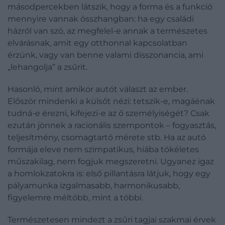
másodpercekben látszik, hogy a forma és a funkció
mennyire vannak összhangban: ha egy családi
házról van szó, az megfelel-e annak a természetes
elvárásnak, amit egy otthonnal kapcsolatban
érzünk, vagy van benne valami disszonancia, ami
„lehangolja” a zsűrit.
Hasonló, mint amikor autót választ az ember.
Először mindenki a külsőt nézi: tetszik-e, magáénak
tudná-e érezni, kifejezi-e az ő személyiségét? Csak
ezután jönnek a racionális szempontok – fogyasztás,
teljesítmény, csomagtartó mérete stb. Ha az autó
formája eleve nem szimpatikus, hiába tökéletes
műszakilag, nem fogjuk megszeretni. Ugyanez igaz
a homlokzatokra is: első pillantásra látjuk, hogy egy
pályamunka izgalmasabb, harmonikusabb,
figyelemre méltóbb, mint a többi.
Természetesen mindezt a zsűri tagjai szakmai érvek