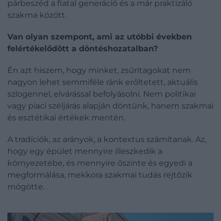
párbeszéd a fiatal generáció és a már praktizáló
szakma között.
Van olyan szempont, ami az utóbbi években
felértékelődött a döntéshozatalban?
Én azt hiszem, hogy minket, zsűritagokat nem
nagyon lehet semmiféle ránk erőltetett, aktuális
szlogennel, elvárással befolyásolni. Nem politikai
vagy piaci széljárás alapján döntünk, hanem szakmai
és esztétikai értékek mentén.
A tradíciók, az arányok, a kontextus számítanak. Az,
hogy egy épület mennyire illeszkedik a
környezetébe, és mennyire őszinte és egyedi a
megformálása, mekkora szakmai tudás rejtőzik
mögötte.