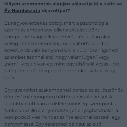
Milyen szempontok alapján választja ki a zsűri az
Év Homlokzata
díjazottjait?
Ez nagyon érdekes dolog, mert a pszichológia
szerint az emberi agy pillanatok alatt dönt
szimpátiáról vagy ellenszenvről – és utólag akár
órákig lehetne elemezni, mi is váltotta ki ezt az
érzést. A vizuális benyomásokra különösen igaz ez:
az ember azonnal érzi, hogy valami „igen” vagy
„nem”. Kicsit olyan ez, mint egy első találkozás – ott
is rögtön eldől, megfog-e bennünket valaki, vagy
sem.
Egy gyakorlott szakembernél persze ez az „ösztönös
döntés” már rengeteg háttértudással párosul. A
fejünkben ott van a sokféle minőségi szempont, a
funkcióhoz illő arányrendszer, az anyaghasználat, a
kompozíció – és mindez szinte azonnal összeáll egy
benyomássá. Egy épületnél például az első