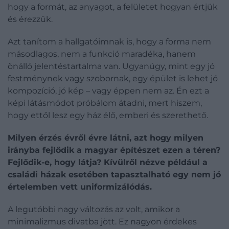
hogy a formát, az anyagot, a felületet hogyan értjük
és érezzük.
Azt tanítom a hallgatóimnak is, hogy a forma nem
másodlagos, nem a funkció maradéka, hanem
önálló jelentéstartalma van. Ugyanúgy, mint egy jó
festménynek vagy szobornak, egy épület is lehet jó
kompozíció, jó kép – vagy éppen nem az. Én ezt a
képi látásmódot próbálom átadni, mert hiszem,
hogy ettől lesz egy ház élő, emberi és szerethető.
Milyen érzés évről évre látni, azt hogy milyen
irányba fejlődik a magyar építészet ezen a téren?
Fejlődik-e, hogy látja? Kívülről nézve például a
családi házak esetében tapasztalható egy nem jó
értelemben vett uniformizálódás.
A legutóbbi nagy változás az volt, amikor a
minimalizmus divatba jött. Ez nagyon érdekes