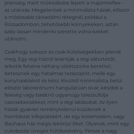
jelenség, mert működésbe lépett a majomreflex –
az utánzás. Megjelentek a minimalista házak, először
a módosabb társadalmi rétegnél, például a
Rózsadombon, tehetősebb környékeken, aztán
szép lassan mindenki szerette volna ezeket
utánozni.
Csakhogy sokszor ez csak külsőségekben jelenik
meg. Egy régi házról lerántják a régi sátortetőt,
lefestik fehérre néhány sötétszürke betéttel,
betesznek egy hatalmas teraszajtót, mellé egy
konyhaablakot és kész. Kívülről minimalista, belül
először laboratóriumi hangulatúan sivár, később a
feleség vagy barátnő ugyanúgy telezsúfolja
csecsebecsékkel, mint a régi lakásokat. Az ilyen
házak gyakran reménytelenül küzdenek a
homlokzat kifejezéséért, de egy koramodern, vagy
Bauhaus ház mégis lekörözi őket. Olyanok, mint egy
cukrászdai üveges hűtőszekrény. Persze a nagy