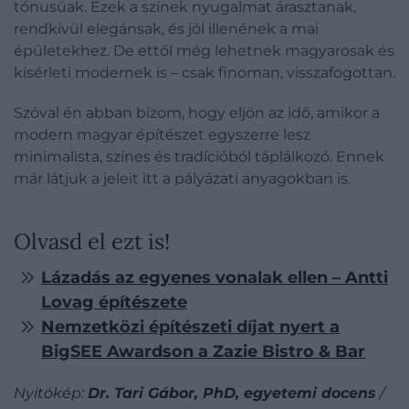
tónusúak. Ezek a színek nyugalmat árasztanak,
rendkívül elegánsak, és jól illenének a mai
épületekhez. De ettől még lehetnek magyarosak és
kísérleti modernek is – csak finoman, visszafogottan.
Szóval én abban bízom, hogy eljön az idő, amikor a
modern magyar építészet egyszerre lesz
minimalista, színes és tradícióból táplálkozó. Ennek
már látjuk a jeleit itt a pályázati anyagokban is.
Olvasd el ezt is!
Lázadás az egyenes vonalak ellen – Antti
Lovag építészete
Nemzetközi építészeti díjat nyert a
BigSEE Awardson a Zazie Bistro & Bar
Nyitókép:
Dr. Tari Gábor, PhD, egyetemi docens
/