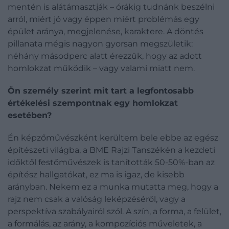
mentén is alátámasztják – órákig tudnánk beszélni
arról, miért jó vagy éppen miért problémás egy
épület aránya, megjelenése, karaktere. A döntés
pillanata mégis nagyon gyorsan megszületik:
néhány másodperc alatt érezzük, hogy az adott
homlokzat működik – vagy valami miatt nem.
Ön személy szerint mit tart a legfontosabb
értékelési szempontnak egy homlokzat
esetében?
Én képzőművészként kerültem bele ebbe az egész
építészeti világba, a BME Rajzi Tanszékén a kezdeti
időktől festőművészek is tanították 50-50%-ban az
építész hallgatókat, ez ma is igaz, de kisebb
arányban. Nekem ez a munka mutatta meg, hogy a
rajz nem csak a valóság leképzéséről, vagy a
perspektíva szabályairól szól. A szín, a forma, a felület,
a formálás, az arány, a kompozíciós műveletek, a