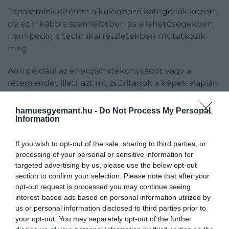
Tapasztalok eltérést a különböző kategóriák között,
de ez inkább a szemléletben és a lehetőségekben,
nem pedig a technikai részletekben mutatkozik
meg.
Ami például az energiahatékonyságot vagy a
rétegrendet illeti, azt mi, zsűritagok a képek alapján
talán nem mindig látjuk. Nem tudjuk, milyen vastag
a szigetelés, milyen anyag van mögötte, hány
hamuesgyemant.hu -
Do Not Process My Personal
Information
rétegből áll össze a rendszer – ez a tervek alapján
nem ítélhető meg. Ezeket ma már előírás szerint
If you wish to opt-out of the sale, sharing to third parties, or
kell kivitelezni, és szerencsére a szabályozás sokat
processing of your personal or sensitive information for
szigorodott ezen a téren.
targeted advertising by us, please use the below opt-out
section to confirm your selection. Please note that after your
A legnagyobb különbség inkább abban van, hogy
opt-out request is processed you may continue seeing
ezek a modernebb „hard top” rendszerek nagyon
interest-based ads based on personal information utilized by
drágák. Az ár és az elérhetőség meghatározza, hogy
us or personal information disclosed to third parties prior to
milyen anyag kerülhet egy homlokzatra. De
your opt-out. You may separately opt-out of the further
alapvetően bármilyen stílusban lehet igényes,