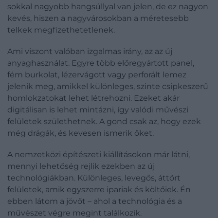
sokkal nagyobb hangsúllyal van jelen, de ez nagyon
kevés, hiszen a nagyvárosokban a méretesebb
telkek megfizethetetlenek.
Ami viszont valóban izgalmas irány, az az új
anyaghasználat. Egyre több előregyártott panel,
fém burkolat, lézervágott vagy perforált lemez
jelenik meg, amikkel különleges, szinte csipkeszerű
homlokzatokat lehet létrehozni. Ezeket akár
digitálisan is lehet mintázni, így valódi művészi
felületek születhetnek. A gond csak az, hogy ezek
még drágák, és kevesen ismerik őket.
A nemzetközi építészeti kiállításokon már látni,
mennyi lehetőség rejlik ezekben az új
technológiákban. Különleges, levegős, áttört
felületek, amik egyszerre ipariak és költőiek. Én
ebben látom a jövőt – ahol a technológia és a
művészet végre megint találkozik.