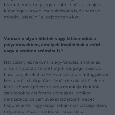
bízom benne, hogy egyre több forrás jut majd a
különleges, egyedi megoldásokra is, és nem kell
mindig „lefésülni” a legjobb terveket.
Vannak-e olyan ötletek vagy látásmódok a
pályaművekben, amelyek inspirálóak a zsűri
vagy a szakma számára is?
Hát bizony, ez nekünk is egy tanulás, amikor az
elmúlt 2 évből áttekinthetjük a legizgalmasabb
hazai projekteket az Év Homlokzata zsűritagjaiként.
Mostantól a hallgatók számára is sokkal közelebb
kerül a hazai építész szakma munkája. Nekünk,
zsűritagoknak is fontos állomás az, amikor
nemzetközi pályaműveket láthatunk: képet
kapunk arról, hogy napjainkban más országokban,
milyen építészeti trendeket követnek.