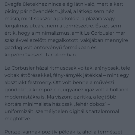
üvegfelületekhez nincs elég látnivaló, mert a kert
piciny pár növendék tujával, a látkép sem néz
másra, mint sokszor a parkolóra, a plázára vagy
forgalmas utcára, nem a természetre. És azt sem
értik, hogy a minimalizmus, amit Le Corbusier már
száz évvel ezelőtt megalkotott, valójában mennyire
gazdag volt öntörvényű formákban és
képzőművészeti tartalomban.
Le Corbusier házai ritmusosak voltak, arányosak, tele
voltak áttörésekkel, fény-árnyék játékkal – mint egy
absztrakt festmény. Ott volt benne a művészi
gondolat, a kompozíció, ugyanez igaz volt a holland
modernistákra is. Ma viszont ez ritka, a legtöbb
kortárs minimalista ház csak „fehér doboz” –
uniformizált, személytelen digitális tartalommal
megtöltve.
Persze, vannak pozitív példák is, ahol a természet