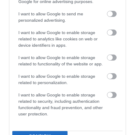
Google for online advertising purposes.
I want to allow Google to send me
personalized advertising.
I want to allow Google to enable storage
related to analytics like cookies on web or
device identifiers in apps.
I want to allow Google to enable storage
related to functionality of the website or app.
I want to allow Google to enable storage
related to personalization.
I want to allow Google to enable storage
Brnótól alig félórára természetvédelmi terület találhat
related to security, including authentication
functionality and fraud prevention, and other
Fotó: Shutterstock
user protection.
Azoknak pedig, akik szeretnének kiszakadni a városi
létből, tökéletes lehet a Brnótól mindössze 30 percre