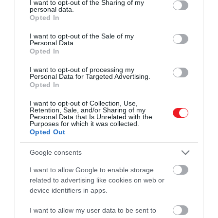
not limited to your visit or usage behaviour. You may click to
I want to opt-out of the Sharing of my
personal data.
grant or deny consent to Google and its third-party tags to
A program olyannyira jól működik, hogy
Opted In
use your data for below specified purposes in below Google
consent section.
I want to opt-out of the Sale of my
a 2024 Digital Nomad Report Brnót választotta meg a
Personal Data.
tizedik legalkalmasabb városnak a digitális nomádok
Opted In
számára.
I want to opt-out of processing my
Personal Data for Targeted Advertising.
A portál emlékeztet, hogy a városban jelenleg 15
Opted In
közösségi tér áll rendelkezésre azok számára, akik
I want to opt-out of Collection, Use,
távolról is végezhető munkával keresik a kenyerüket.
Retention, Sale, and/or Sharing of my
Ezen felül Brno városában az anyagiak miatt sem kell
Personal Data that Is Unrelated with the
Purposes for which it was collected.
aggódni, hiszen a 400 ezres város
Opted Out
a nyugat-európai nagyvárosokhoz képest a kifejezett
Google consents
megfizethető
kategóriába tartozik.
I want to allow Google to enable storage
related to advertising like cookies on web or
device identifiers in apps.
Ezt is olvasd el!
A 4 legjobb város a világon, ha
I want to allow my user data to be sent to
digitális nomádként dolgoznál