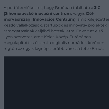
A portál emlékeztet, hogy Brnóban található a
JIC
(
Jihomoravské inovační centrum,
vagyis
Dél-
morvaországi Innovációs Centrum)
, amit kifejezette
kezdő vállalkozások, startupok és innovatív projektek
támogatásának céljából hoztak létre. Ez volt az első
ilyen szervezet, amit Kelet-Közép-Európában
megalapítottak és ami a digitális nomádok körében
rögtön az egyik legnépszerűbb várossá tette Brnót.