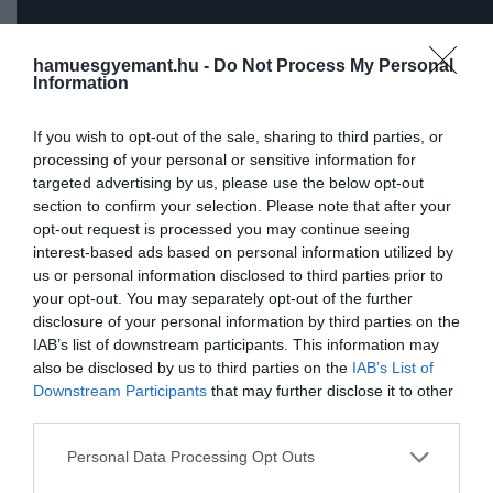
hamuesgyemant.hu -
Do Not Process My Personal
Information
If you wish to opt-out of the sale, sharing to third parties, or
processing of your personal or sensitive information for
Köszönhetően a JIC
targeted advertising by us, please use the below opt-out
section to confirm your selection. Please note that after your
programjainak, egyre több
opt-out request is processed you may continue seeing
technológiaközpontú, külföldi
interest-based ads based on personal information utilized by
us or personal information disclosed to third parties prior to
fejlesztő érkezik a városba
your opt-out. You may separately opt-out of the further
disclosure of your personal information by third parties on the
IAB’s list of downstream participants. This information may
also be disclosed by us to third parties on the
IAB’s List of
– idézi a portál
Ondřej Dufeket
, aki szintén egy startu
Downstream Participants
that may further disclose it to other
vállalkozást irányít. Ő a tulajdonosa ugyanis a
Flatio
third parties.
nevű cégnek, ami elsősorban rövidtávú
Please note that this website/app uses one or more Google
lakáskiadásokkal foglalkozik Brnón belül és a környez
Personal Data Processing Opt Outs
services and may gather and store information including but
településeken.