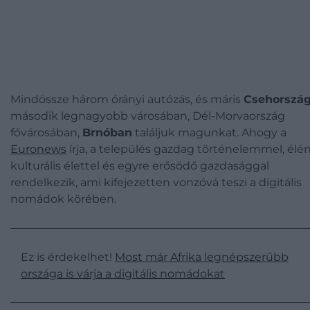
Mindössze három órányi autózás, és máris
Csehorszá
második legnagyobb városában, Dél-Morvaország
fővárosában,
Brnóban
találjuk magunkat. Ahogy a
Euronews
írja, a település gazdag történelemmel, élé
kulturális élettel és egyre erősödő gazdasággal
rendelkezik, ami kifejezetten vonzóvá teszi a digitális
nomádok körében.
Ez is érdekelhet!
Most már Afrika legnépszerűbb
országa is várja a digitális nomádokat