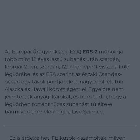
Az Európai Űrügynökség (ESA)
ERS-2
műholdja
több mint 12 éves lassú zuhanás után szerdán,
február 21-én, szerdán, 12:17-kor lépett vissza a Föld
légkörébe, és az ESA szerint az északi Csendes-
óceán egy távoli pontja felett, nagyjából félúton
Alaszka és Hawaii között égett el. Egyelőre nem
jelentettek anyagi károkat, és nem tudni, hogy a
légkörben történt tüzes zuhanást túlélte-e
bármilyen törmelék –
írja
a Live Science.
Ez is érdekelhet:
Fizikusok kiszámolták, milyen