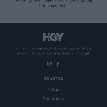
Sokan így használják a telefonjukat, pedig
túlmelegedést…
Művelődj, szórakozz, kíváncsiskodj, kóstolgass
és ismerd meg a Hamu és Gyémánt világát!
ROVATOK
Kultúra
Tudomány