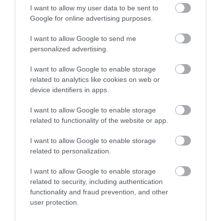
2023 decemberében egy másik Hosszú Menetelés
I want to allow my user data to be sent to
Google for online advertising purposes.
hordozórakéta zuhant le egy civil lakhelye
közelében, Kína Guangxi régiójában.
I want to allow Google to send me
personalized advertising.
2021-ben és 2022-ben pedig a SpaceX lezuhanó
rakétáinak törmelékei egy Washington állambeli
I want to allow Google to enable storage
farmra zuhantak.
related to analytics like cookies on web or
device identifiers in apps.
Ám mindezek ellenére az emberi életet
veszélyeztető zuhanások kockázta nagyon alacsony,
I want to allow Google to enable storage
related to functionality of the website or app.
mivel a Föld felszínének nagy részét víz borítja, vagy
más módon lakatlan.
I want to allow Google to enable storage
related to personalization.
Az űrszemét nem csak akkor jelent problémát, ha
ránk esik. Kutatók megállapították, hogy a Föld
I want to allow Google to enable storage
körül keringő több mint 9300 tonna űrszemét –
related to security, including authentication
beleértve a működésképtelen műholdakat és a
functionality and fraud prevention, and other
kiégett rakétafokozatok darabjait – több mint 10%-
user protection.
kal növeli az éjszakai égbolt általános fényességét a