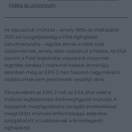
hideg az univerzum
Az elpusztult műhold – amely 1995-ös indításától
2011-es nyugdíjazásáig a Föld éghajlatát
tanulmányozta – egyike annak a több száz
űrszemétnek, amely idén visszahull a Földre. Az ESA
szerint a Föld légkörébe visszatérő űrszemét
legtöbb darabja 1 méternél kisebb átmérőjű;
azonban még az ERS-2-hez hasonló nagyméretű
objektumok sem jelentenek veszélyt ránk.
Fénykorában az ERS-2 volt az ESA által valaha
indított legfejlettebb földmegfigyelő műhold. A
bolygónk megfigyelésére szolgáló érzékelőkkel
megtöltött műhold létfontosságú adatokat
szolgáltatott a tudósoknak a felmelegedő
éghajlatról.