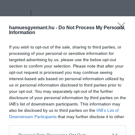
Új ismeretekkel szolgált
hamuesgyemant.hu -
Do Not Process My Personal
bolygónkról, légkörünk
Information
kémiájáról, óceánjaink
viselkedéséről és az
If you wish to opt-out of the sale, sharing to third parties, or
processing of your personal or sensitive information for
emberiség tevékenységének
targeted advertising by us, please use the below opt-out
környezetünkre gyakorolt
section to confirm your selection. Please note that after your
opt-out request is processed you may continue seeing
hatásairól - új lehetőségeket
interest-based ads based on personal information utilized by
teremtve a tudományos
us or personal information disclosed to third parties prior to
your opt-out. You may separately opt-out of the further
kutatás és az alkalmazások
disclosure of your personal information by third parties on the
számára
IAB’s list of downstream participants. This information may
also be disclosed by us to third parties on the
IAB’s List of
Downstream Participants
that may further disclose it to other
third parties.
– nyilatkozta
Mirko
Albani
, az ESA örökségvédelmi
űrprogramjának vezetője.
Please note that this website/app uses one or more Google
Personal Data Processing Opt Outs