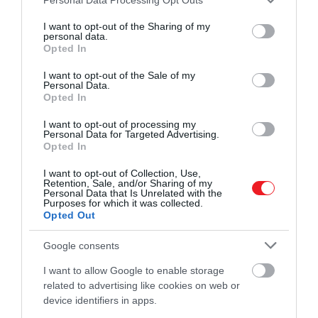
services and may gather and store information including but
not limited to your visit or usage behaviour. You may click to
I want to opt-out of the Sharing of my
personal data.
grant or deny consent to Google and its third-party tags to
Opted In
use your data for below specified purposes in below Google
consent section.
I want to opt-out of the Sale of my
Personal Data.
Opted In
I want to opt-out of processing my
Personal Data for Targeted Advertising.
Opted In
I want to opt-out of Collection, Use,
Retention, Sale, and/or Sharing of my
Personal Data that Is Unrelated with the
Shutterstock
Purposes for which it was collected.
Opted Out
De mint említésre került, az ESA műhold csak egy a
megannyi űrszemét közül, amelyek az elmúlt
Google consents
években a címlapokra kerültek. A kínai
Hosszú
I want to allow Google to enable storage
Menetelés 5B
hordozórakéták közül négy 2020 és
related to advertising like cookies on web or
2022 között zuhant a Földre, törmeléket zúdítva
device identifiers in apps.
Elefántcsontpartra, Borneóra és az Indiai-óceánra.