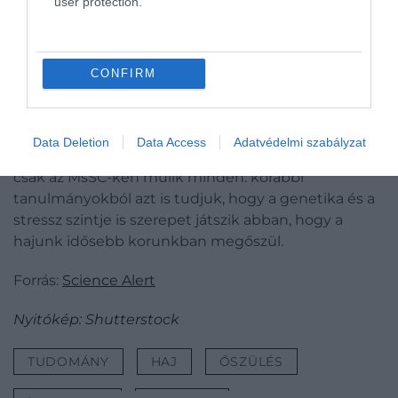
user protection.
generáció leáll, maga a tüsző továbbra is képes új
hajnövekedést kihajtani.
Ez részben megmagyarázza, hogy miért nőhet
CONFIRM
tovább a hajunk még akkor is, ha elveszíti a színét.
Érdemes megjegyezni, hogy itt más
Data Deletion
Data Access
Adatvédelmi szabályzat
mechanizmusok is komoly hatással lehetnek, nem
csak az MsSC-ken múlik minden: korábbi
tanulmányokból azt is tudjuk, hogy a genetika és a
stressz szintje is szerepet játszik abban, hogy a
hajunk idősebb korunkban megőszül.
Forrás:
Science Alert
Nyitókép: Shutterstock
TUDOMÁNY
HAJ
ŐSZÜLÉS