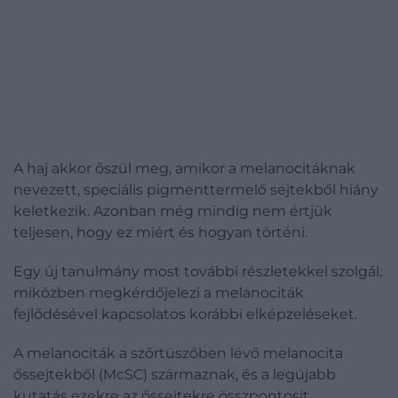
A haj akkor őszül meg, amikor a melanocitáknak
nevezett, speciális pigmenttermelő sejtekből hiány
keletkezik. Azonban még mindig nem értjük
teljesen, hogy ez miért és hogyan történi.
Egy új tanulmány most további részletekkel szolgál,
miközben megkérdőjelezi a melanociták
fejlődésével kapcsolatos korábbi elképzeléseket.
A melanociták a szőrtüszőben lévő melanocita
őssejtekből (McSC) származnak, és a legújabb
kutatás ezekre az őssejtekre összpontosít.