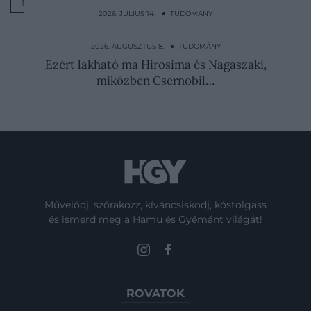
MEGOLDÁS
KUTATÓK
2026. JÚLIUS 14. ● TUDOMÁNY
A tyúk tényleg dinoszaurusz, de nem a T.
rex leszármazottja
2026. AUGUSZTUS 8. ● TUDOMÁNY
Ezért lakható ma Hirosima és Nagaszaki,
miközben Csernobil…
Művelődj, szórakozz, kíváncsiskodj, kóstolgass
és ismerd meg a Hamu és Gyémánt világát!
ROVATOK