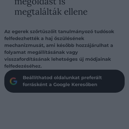
megoldást is
megtalálták ellene
Az egerek szőrtüszőit tanulmányozó tudósok
felfedezhették a haj őszülésének
mechanizmusát, ami később hozzájárulhat a
folyamat megállításának vagy
visszafordításának lehetséges új módjainak
felfedezéséhez.
Beállíthatod oldalunkat preferált
forrásként a Google Keresőben