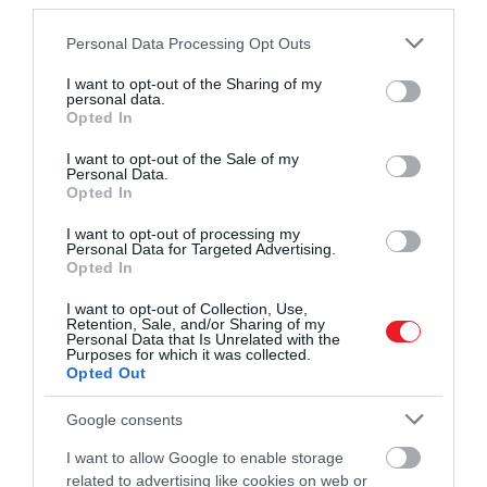
third parties.
Mindezt persze még meg kell figyelni az emberi
Please note that this website/app uses one or more Google
Personal Data Processing Opt Outs
hajhagymákban, de lehetséges, hogy ugyanezek a
services and may gather and store information including but
mechanizmusok játszanak szerepet a mi hajunk
not limited to your visit or usage behaviour. You may click to
I want to opt-out of the Sharing of my
esetében is. A későbbiekben ez a kutatás akár a haj
personal data.
grant or deny consent to Google and its third-party tags to
Opted In
kezelésének új módját is kínálhatja, hogy az ne
use your data for below specified purposes in below Google
veszítse el a színét.
consent section.
I want to opt-out of the Sale of my
Personal Data.
Opted In
I want to opt-out of processing my
Ezek az eredmények egy új
Personal Data for Targeted Advertising.
Opted In
modellt azonosítanak,
amelyben a
I want to opt-out of Collection, Use,
Retention, Sale, and/or Sharing of my
dedifferenciálódás szerves
Personal Data that Is Unrelated with the
Purposes for which it was collected.
részét képezi a
Opted Out
homeosztatikus őssejt-
Google consents
fenntartásnak, és azt
I want to allow Google to enable storage
sugallják, hogy a McSC
related to advertising like cookies on web or