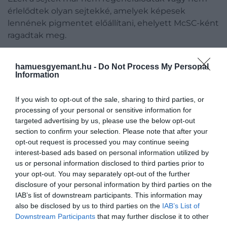
érlelődtek olyan sejtekké, amelyek képesek
lennének pigmentet előállítani, ehelyett McSC-ként
ragadtak meg.
A kutatók megállapították, hogy a McSC-k más
hamuesgyemant.hu -
Do Not Process My Personal
őssejttípusokkal ellentétben képesek váltani a
Information
tiszta őssejt állapot és az úgynevezett tranzit-
amplifikáló (TA) állapot között: ez egyfajta félúton
If you wish to opt-out of the sale, sharing to third parties, or
lévő státusz az őssejt és a teljes melanocita sejt
processing of your personal or sensitive information for
között.
targeted advertising by us, please use the below opt-out
section to confirm your selection. Please note that after your
Úgy tűnik, hogy ez a TA állapot fontos az McSC
opt-out request is processed you may continue seeing
egészségéhez és a hajszín folyamatos
interest-based ads based on personal information utilized by
us or personal information disclosed to third parties prior to
termeléséhez, de a kutatócsoport megállapította,
your opt-out. You may separately opt-out of the further
hogy a TA üzemmódba való átkapcsolás bizonyos
disclosure of your personal information by third parties on the
helyekről érkező jelektől függ – amelyekről a sejtek
IAB’s list of downstream participants. This information may
el vannak vágva, amikor a tüsző kidudorodásában
also be disclosed by us to third parties on the
IAB’s List of
ragadnak.
Downstream Participants
that may further disclose it to other