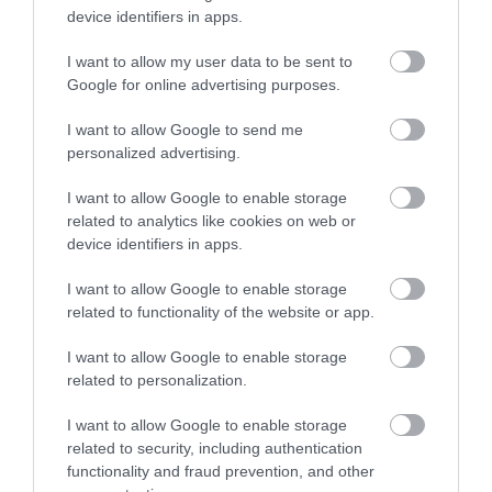
mobilitásának modulálása
device identifiers in apps.
új megközelítést jelenthet a
I want to allow my user data to be sent to
hajszálak őszülésének
Google for online advertising purposes.
megelőzésére
I want to allow Google to send me
personalized advertising.
I want to allow Google to enable storage
– írják a kutatók a közzétett tanulmányukban.
related to analytics like cookies on web or
device identifiers in apps.
Magyarul, az MsSC-k képesek mozogni, hogy olyan
módon változtassák meg állapotukat, ahogyan más
I want to allow Google to enable storage
őssejtek nem, és úgy tűnik, hogy ez a mobilitás és
related to functionality of the website or app.
ez a plaszticitás kulcsfontosságú a melanin
folyamatos termeléséhez a melanocitákon
I want to allow Google to enable storage
keresztül.
related to personalization.
I want to allow Google to enable storage
A szőrtüsző őssejteknek nem szükséges
related to security, including authentication
mozogniuk ahhoz, hogy tüszősejtekké alakuljanak
functionality and fraud prevention, and other
át. Így a kutatók szerint amíg a melanocita