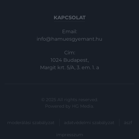
KAPCSOLAT
Email:
info@hamuesgyemant.hu
Cím:
1024 Budapest,
Margit krt. 5/A, 3. em. 1. a
© 2025 All rights reserved.
Powered by
HG Media
.
moderálási szabályzat
adatvédelmi szabályzat
ászf
impresszum