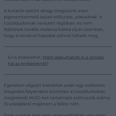
A kutatók szerint ahogy öregszünk, ezen
pigmenttermelő sejtek előfutárai „elakadnak" a
tüsződudornak nevezett régióban, és nem
fejlődnek tovább melanocitákká olyan számban,
hogy a növekvő hajszálat színnel töltsék meg.
Ez is érdekelhet:
Miért alakulhatott ki a göndör
haj az embereknél?
Egereken végzett kísérletek során egy erőltetett
öregedési folyamatot követően a tüsződudorban
megrekedt McSC-ket tartalmazó szőrtüszők száma
15 százalékról majdnem a felére nőtt.
Ezek a sejtek már nem regenerálódtak vagy nem