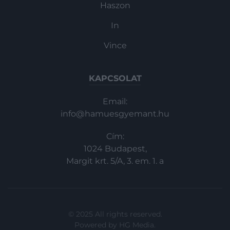
Haszon
In
Vince
KAPCSOLAT
Email:
info@hamuesgyemant.hu
Cím:
1024 Budapest,
Margit krt. 5/A, 3. em. 1. a
© 2025 All rights reserved.
Powered by
HG Media
.