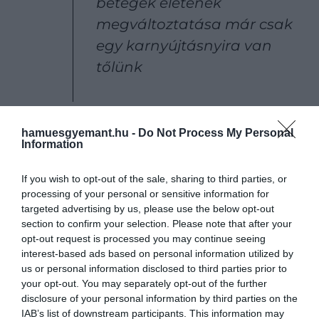
betegek életének
megváltoztatása már csak
egy karnyújtásnyira van
tőlünk
– mondta Tureci.
hamuesgyemant.hu -
Do Not Process My Personal
Information
A házaspár hihetetlenül magabiztos a
kijelentésükben, és szerintük a megfelelő és
If you wish to opt-out of the sale, sharing to third parties, or
hatásos rák elleni vakcinák már 2030 előtt
processing of your personal or sensitive information for
megjelennek.
targeted advertising by us, please use the below opt-out
section to confirm your selection. Please note that after your
Tureci szerint az mRNS-alapú és betegspecifikus rák
opt-out request is processed you may continue seeing
interest-based ads based on personal information utilized by
elleni vakcinák kutatása vezette el őket a
us or personal information disclosed to third parties prior to
tüskefehérje felfedezéséhez, amely végül óriási
your opt-out. You may separately opt-out of the further
hátszelet jelentett a jelenlegi COVID-vakcinák
disclosure of your personal information by third parties on the
számára. Most pedig a koronavírus-vakcinákból
IAB’s list of downstream participants. This information may