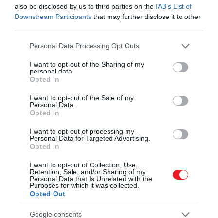
származó tanulmányok „adják vissza" a rákkezelési
also be disclosed by us to third parties on the
IAB’s List of
kutatásokhoz fontos információkat.
Downstream Participants
that may further disclose it to other
third parties.
A BioNTech által kifejlesztett oltóanyagokban lévő
Please note that this website/app uses one or more Google
Personal Data Processing Opt Outs
mRNS vagy hírvivő RNS veszi célba a rákos
services and may gather and store information including but
sejtekett. Az mRNS pedig képes lesz
not limited to your visit or usage behaviour. You may click to
I want to opt-out of the Sharing of my
personal data.
megkülönböztetni a rákos sejteket a normálisaktól,
grant or deny consent to Google and its third-party tags to
Opted In
majd elpusztítani őket.
use your data for below specified purposes in below Google
consent section.
I want to opt-out of the Sale of my
Amikor a műsorvezető megkérdezte a párost, hogy
Personal Data.
Opted In
„van-e még esély" arra, hogy a vakcinák nem
működnek majd, Tureci a következőképpen
I want to opt-out of processing my
Personal Data for Targeted Advertising.
válaszolt:
Opted In
I want to opt-out of Collection, Use,
Retention, Sale, and/or Sharing of my
Nem hiszem. Minden, amit
Personal Data that Is Unrelated with the
Purposes for which it was collected.
az immunrendszerről és arról
Opted Out
tanultunk, amit egy rák elleni
Google consents