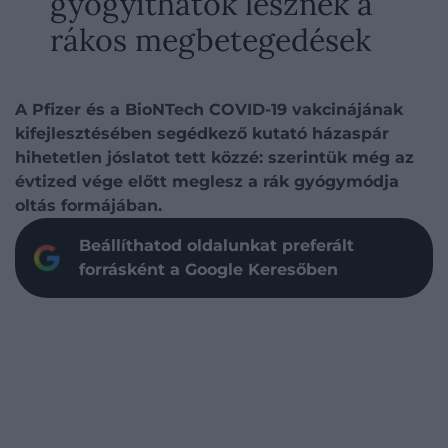
gyógyíthatók lesznek a
rákos megbetegedések
A Pfizer és a BioNTech COVID-19 vakcinájának
kifejlesztésében segédkező kutató házaspár
hihetetlen jóslatot tett közzé: szerintük még az
évtized vége előtt meglesz a rák gyógymódja
oltás formájában.
Beállíthatod oldalunkat preferált
forrásként a Google Keresőben