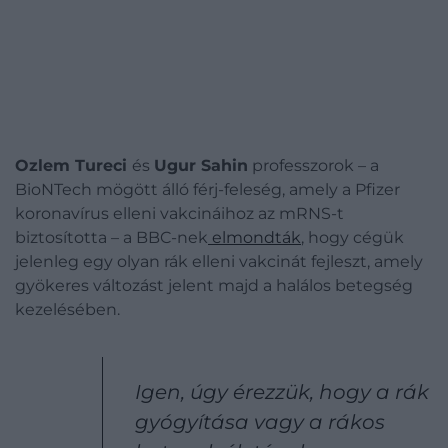
Ozlem Tureci
és
Ugur Sahin
professzorok – a
BioNTech mögött álló férj-feleség, amely a Pfizer
koronavírus elleni vakcináihoz az mRNS-t
biztosította – a BBC-nek
elmondták
, hogy cégük
jelenleg egy olyan rák elleni vakcinát fejleszt, amely
gyökeres változást jelent majd a halálos betegség
kezelésében.
Igen, úgy érezzük, hogy a rák
gyógyítása vagy a rákos