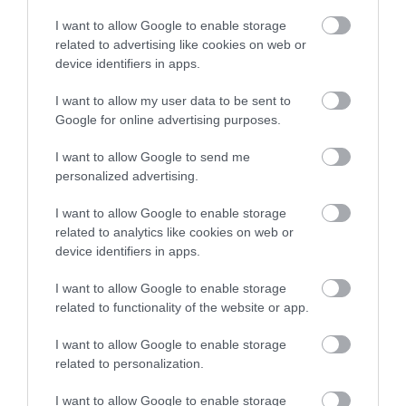
vakcinával elérhetünk,
I want to allow Google to enable storage
elvileg egyértelmű aktivitást
related to advertising like cookies on web or
mutat – elő tudjuk idézni
device identifiers in apps.
ezeket a gyilkos T-sejteket,
I want to allow my user data to be sent to
irányítani tudjuk őket.
Google for online advertising purposes.
Tudósként persze eddig
I want to allow Google to send me
mindig habozunk azt
personalized advertising.
mondani, hogy meglesz a
I want to allow Google to enable storage
rák gyógymódja, de érzem,
related to analytics like cookies on web or
device identifiers in apps.
hogy itt áttörés lesz.
I want to allow Google to enable storage
related to functionality of the website or app.
Ez a hír legalább annyira izgalmas, mint amennyire
I want to allow Google to enable storage
ambiciózus, de tekintve a házaspár sikeres
related to personalization.
pályafutását, bőven van okunk az optimizmusra.
I want to allow Google to enable storage