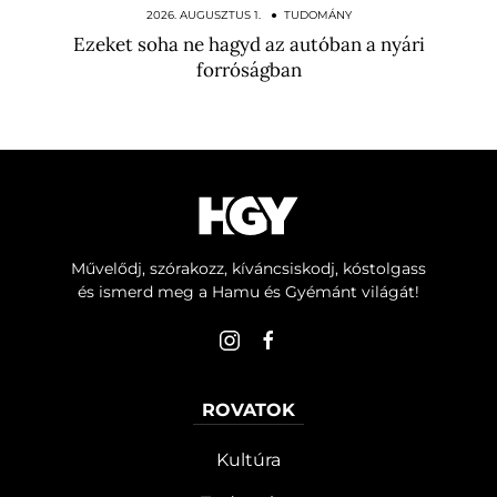
a világra…
2026. AUGUSZTUS 1. ● TUDOMÁNY
Ezeket soha ne hagyd az autóban a nyári
forróságban
Művelődj, szórakozz, kíváncsiskodj, kóstolgass
és ismerd meg a Hamu és Gyémánt világát!
ROVATOK
Kultúra