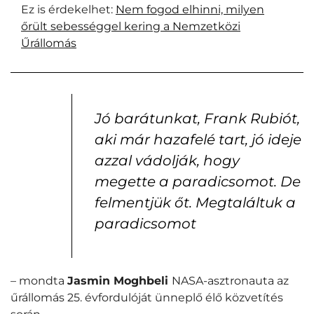
Ez is érdekelhet:
Nem fogod elhinni, milyen
őrült sebességgel kering a Nemzetközi
Űrállomás
Jó barátunkat, Frank Rubiót,
aki már hazafelé tart, jó ideje
azzal vádolják, hogy
megette a paradicsomot. De
felmentjük őt. Megtaláltuk a
paradicsomot
– mondta
Jasmin Moghbeli
NASA-asztronauta az
űrállomás 25. évfordulóját ünneplő élő közvetítés