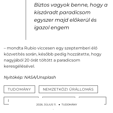
Biztos vagyok benne, hogy a
kiszáradt paradicsom
egyszer majd előkerül és
igazol engem
– mondta Rubio viccesen egy szeptemberi élő
közvetítés során, később pedig hozzátette, hogy
nagyjából 20 órát töltött a paradicsom
keresgélésével.
Nyitókép: NASA/Unsplash
TUDOMÁNY
NEMZETKÖZI ŰRÁLLOMÁS
PARADICSOM
ŰRHAJÓSOK
BOTRÁNY
2026. JÚLIUS 11. ● TUDOMÁNY
Minden bajunk forrása az agyunk: nem erre