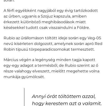
során.
A férfi egyébként nagyjából egy évig tartózkodott
az űrben, ugyanis a Szojuz kapszula, amiben
érkezett különböző meghibásodások miatt
késésekkel tudott csak visszaindulni a Földre.
Rubio az űrállomáson töltött ideje során egy Veg-05
nevű kísérleten dolgozott, amelynek során apró Red
Robin típusú törpeparadicsomokat termesztett.
Március végén a legénység minden tagja kapott
egy-egy adagot a termésből, de Rubio szerint az ő
része valahogy elveszett, mielőtt megehette volna
munkája gyümölcsét.
Annyi órát töltöttem azzal,
hogy kerestem azt a valamit.