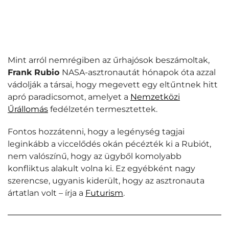
Mint arról nemrégiben az űrhajósok beszámoltak,
Frank Rubio
NASA-asztronautát hónapok óta azzal
vádolják a társai, hogy megevett egy eltűntnek hitt
apró paradicsomot, amelyet a
Nemzetközi
Űrállomás
fedélzetén termesztettek.
Fontos hozzátenni, hogy a legénység tagjai
leginkább a viccelődés okán pécézték ki a Rubiót,
nem valószínű, hogy az ügyből komolyabb
konfliktus alakult volna ki. Ez egyébként nagy
szerencse, ugyanis kiderült, hogy az asztronauta
ártatlan volt – írja a
Futurism
.