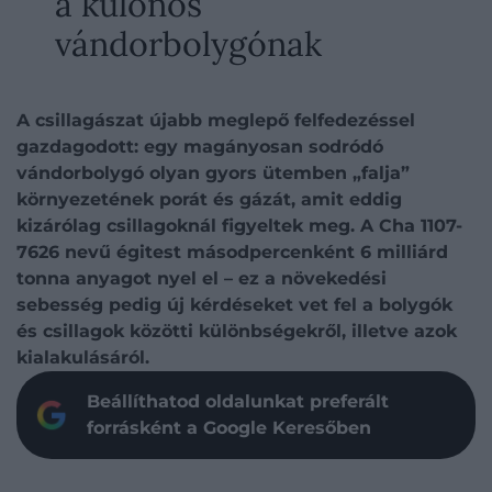
a különös
vándorbolygónak
A csillagászat újabb meglepő felfedezéssel
gazdagodott: egy magányosan sodródó
vándorbolygó olyan gyors ütemben „falja”
környezetének porát és gázát, amit eddig
kizárólag csillagoknál figyeltek meg. A Cha 1107-
7626 nevű égitest másodpercenként 6 milliárd
tonna anyagot nyel el – ez a növekedési
sebesség pedig új kérdéseket vet fel a bolygók
és csillagok közötti különbségekről, illetve azok
kialakulásáról.
Beállíthatod oldalunkat preferált
forrásként a Google Keresőben