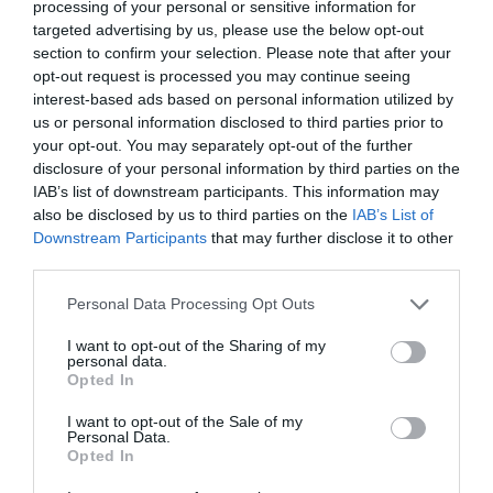
processing of your personal or sensitive information for
maguktól formálódtak meg a csillagközi
targeted advertising by us, please use the below opt-out
térben – pont úgy, mint a csillagok.
section to confirm your selection. Please note that after your
opt-out request is processed you may continue seeing
interest-based ads based on personal information utilized by
us or personal information disclosed to third parties prior to
your opt-out. You may separately opt-out of the further
disclosure of your personal information by third parties on the
IAB’s list of downstream participants. This information may
also be disclosed by us to third parties on the
IAB’s List of
Downstream Participants
that may further disclose it to other
third parties.
Please note that this website/app uses one or more Google
Personal Data Processing Opt Outs
services and may gather and store information including but
not limited to your visit or usage behaviour. You may click to
I want to opt-out of the Sharing of my
Ez is érdekelhet!
personal data.
grant or deny consent to Google and its third-party tags to
Opted In
Korábban a létezésükről sem tudtunk:
use your data for below specified purposes in below Google
feketelyuk-csillagot fedezett fel a NASA
consent section.
I want to opt-out of the Sale of my
Personal Data.
Opted In
A mostani megfigyelés alapján úgy tűnik, hogy ez