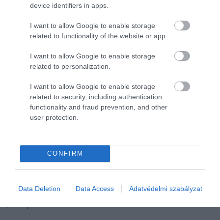
device identifiers in apps.
szabadon lebegő bolygókat vizsgáljuk, egyre
inkább az az érzésünk, hogy nem is tudjuk
I want to allow Google to enable storage
pontosan, hol húzódik a határ a csillagok és
related to functionality of the website or app.
bolygók között.
I want to allow Google to enable storage
related to personalization.
Olvasd el ezt is!
I want to allow Google to enable storage
related to security, including authentication
Egy majdnem Föld-méretű bolygó
functionality and fraud prevention, and other
rejtőzhet a Neptunusz mögött
user protection.
A Hold folyamatosan távolodik tőlünk, és
ez a bolygónkra is hatással van
CONFIRM
Rekordsebességű szélviharokat észleltek
egy távoli exobolygón
Data Deletion
Data Access
Adatvédelmi szabályzat
Nyitókép:
A kép illusztráció
/ Tyler van der Hoeven
/ Unsplash