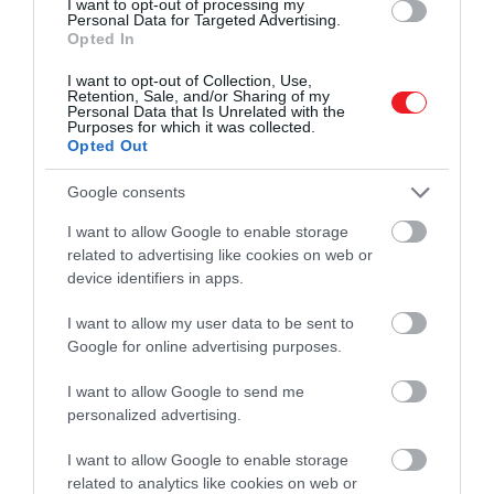
I want to opt-out of processing my
utóbbi lehetőség nem csak elmélet:
a Cha 1107-
Personal Data for Targeted Advertising.
7626
éppen úgy
„táplálkozik”
, mint egy fiatal csillag,
Opted In
idézi
a
kutatást
a New Scientist. A tudósok szerint
I want to opt-out of Collection, Use,
ehhez erős mágneses mezőkre van szükség,
Retention, Sale, and/or Sharing of my
Personal Data that Is Unrelated with the
amelyek keskeny csatornákon keresztül vezetik az
Purposes for which it was collected.
anyagot a bolygóba – pont, mint a csillagoknál.
Opted Out
Hogy ez a bolygó miért éppen most váltott ilyen
Google consents
drámai növekedési szakaszba, az egyelőre rejtély.
I want to allow Google to enable storage
related to advertising like cookies on web or
device identifiers in apps.
Ez a felfedezés új lendületet adhat a
I want to allow my user data to be sent to
csillagászati kutatásoknak, és újraírhatja a
Google for online advertising purposes.
határvonalat csillag és bolygó között. A
kutatók szerint rengeteg további kérdés
I want to allow Google to send me
personalized advertising.
vár arra, hogy megválaszolják:
I want to allow Google to enable storage
related to analytics like cookies on web or
Minden alkalommal, amikor ezeket a