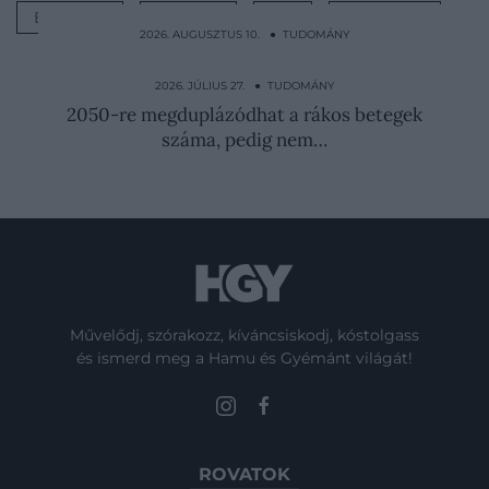
BOLYGÓ
TÖMEG
ŰR
KUTATÁS
2026. AUGUSZTUS 10. ● TUDOMÁNY
Nyulakat „szült” egy angol nő és még a
király orvosait is…
2026. JÚLIUS 27. ● TUDOMÁNY
2050-re megduplázódhat a rákos betegek
száma, pedig nem…
Művelődj, szórakozz, kíváncsiskodj, kóstolgass
és ismerd meg a Hamu és Gyémánt világát!
ROVATOK