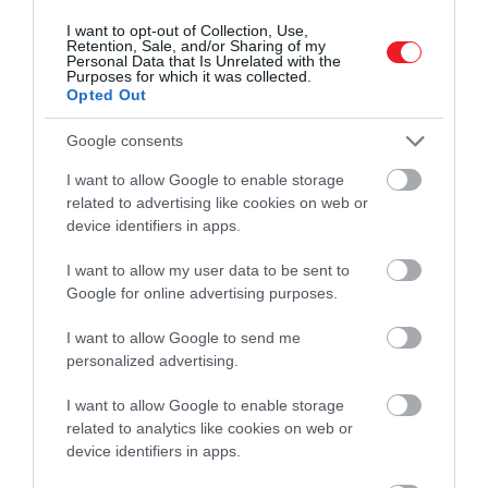
az irányt, amely az aszteroidák és az üstökösök
I want to opt-out of Collection, Use,
tulajdonságaival egyaránt rendelkezik
Retention, Sale, and/or Sharing of my
Personal Data that Is Unrelated with the
Purposes for which it was collected.
Az űrszonda nagyjából hétéves útra indul a
Opted Out
311P/PANSTARRS-hez. Ha már ott van, az objektum
körül kering majd, és számos kamera és
Google consents
spektrométer segítségével elemzi azt, hogy
I want to allow Google to enable storage
betekintést nyerjen olyan kérdésekbe, mint például
related to advertising like cookies on web or
a földi víz forrásának rejtélye.
device identifiers in apps.
Forrás:
Space.com
I want to allow my user data to be sent to
Google for online advertising purposes.
Nyitókép:
Illusztráció.
/ Bryan Goff/Unsplash
I want to allow Google to send me
TUDOMÁNY
KÍNAI ŰRMISSZIÓ
personalized advertising.
I want to allow Google to enable storage
ASZTEROIDA
KUTATÁS
KÍNA
2026. JÚLIUS 13. ● TUDOMÁNY
related to analytics like cookies on web or
Teljesen normális, ha magadban beszélsz –
device identifiers in apps.
sőt, még hasznos…
2026. JÚLIUS 26. ● TUDOMÁNY