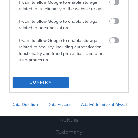
I want to allow Google to enable storage
A májunk évezredekig működhetne –
related to functionality of the website or app.
mégsem ez szabja meg…
I want to allow Google to enable storage
related to personalization.
I want to allow Google to enable storage
related to security, including authentication
functionality and fraud prevention, and other
user protection.
Művelődj, szórakozz, kíváncsiskodj, kóstolgass
és ismerd meg a Hamu és Gyémánt világát!
CONFIRM
Data Deletion
Data Access
Adatvédelmi szabályzat
ROVATOK
Kultúra
Tudomány