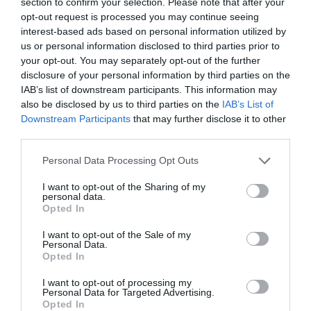
section to confirm your selection. Please note that after your
célba, amely valójában a Föld holdjának egy
opt-out request is processed you may continue seeing
felrobbantott darabja lehet. Az űrszonda a japán
interest-based ads based on personal information utilized by
Hayabusa 2 és a NASA OSIRIS-Rex aszteroida-
us or personal information disclosed to third parties prior to
szondái által bemutatottakhoz hasonló érintéses
your opt-out. You may separately opt-out of the further
technikával fog mintákat gyűjteni az űrszikláról.
disclosure of your personal information by third parties on the
IAB’s list of downstream participants. This information may
A Tianwen 2 egy eddig példa nélküli lehorgonyzási
also be disclosed by us to third parties on the
IAB’s List of
és rögzítési módszerrel is megpróbálkozik, négy
Downstream Participants
that may further disclose it to other
third parties.
robotkar segítségével landol a Kamo'oalewán, a
karokon lévő fúrókkal rögzítve a szondát a 40 méter
Please note that this website/app uses one or more Google
Personal Data Processing Opt Outs
széles aszteroida felszínéhez.
services and may gather and store information including but
not limited to your visit or usage behaviour. You may click to
I want to opt-out of the Sharing of my
personal data.
A Tianwen 2 várhatóan több mint két évvel az
grant or deny consent to Google and its third-party tags to
Opted In
indítás után tér vissza a Földre, hogy leadja
use your data for below specified purposes in below Google
consent section.
felbecsülhetetlen értékű rakományát. De ezzel még
I want to opt-out of the Sale of my
Personal Data.
nem ér véget a küldetés. A visszatérő kapszula
Opted In
kiszabadulását követően a Tianwen 2 a Föld
gravitációjának segítségével a Naprendszer egy
I want to opt-out of processing my
Personal Data for Targeted Advertising.
másik ősi relikviája, egy „aktív aszteroida" felé veszi
Opted In