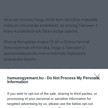
Kína azt tervezi, hogy 2025-ben elindítja második
mélyűri űrkutatási kísérletét, az ország Tianwen 1
Mars-küldetésének főtervezője szerint.
Zhang Rongqiao május 13-án a China Central
Televisionnak elmondta, hogy a Tianwen 2
aszteroidaszonda már a mérnöki fejlesztési
szakaszba lépett.
A Tianwen 1 nagy lépés volt Kína számára; ez volt az
ország első teljesen saját fejlesztésű bolygóközi
hamuesgyemant.hu -
Do Not Process My Personal
küldetése. De a folytatás is összetett és kihívásokkal
Information
teli lesz.
If you wish to opt-out of the sale, sharing to third parties, or
A több mint 10 éves Tianwen 2 küldetés először a
processing of your personal or sensitive information for
Kamo'oalewa nevű kis földközeli aszteroidát veszi
targeted advertising by us, please use the below opt-out