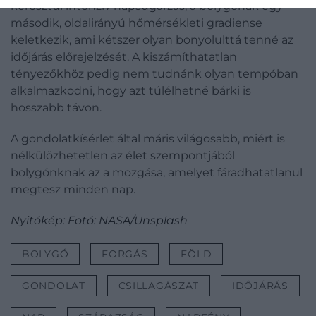
keresztül intenzív napsugárzás, a bolygónak egy
második, oldalirányú hőmérsékleti gradiense
keletkezik, ami kétszer olyan bonyolulttá tenné az
időjárás előrejelzését. A kiszámíthatatlan
tényezőkhöz pedig nem tudnánk olyan tempóban
alkalmazkodni, hogy azt túlélhetné bárki is
hosszabb távon.
A gondolatkísérlet által máris világosabb, miért is
nélkülözhetetlen az élet szempontjából
bolygónknak az a mozgása, amelyet fáradhatatlanul
megtesz minden nap.
Nyitókép: Fotó: NASA/Unsplash
BOLYGÓ
FORGÁS
FÖLD
GONDOLAT
CSILLAGÁSZAT
IDŐJÁRÁS