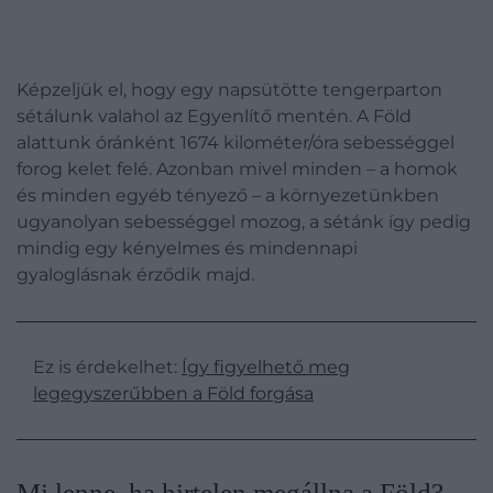
Képzeljük el, hogy egy napsütötte tengerparton
sétálunk valahol az Egyenlítő mentén. A Föld
alattunk óránként 1674 kilométer/óra sebességgel
forog kelet felé. Azonban mivel minden – a homok
és minden egyéb tényező – a környezetünkben
ugyanolyan sebességgel mozog, a sétánk így pedig
mindig egy kényelmes és mindennapi
gyaloglásnak érződik majd.
Ez is érdekelhet:
Így figyelhető meg
legegyszerűbben a Föld forgása
Mi lenne, ha hirtelen megállna a Föld?