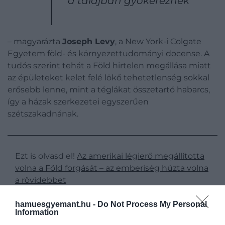
a talajban gyökereznek
– magyarázta
Joseph Levy
, a New York-i Colgate
Egyetem föld- és környezettudományi docense. A
tudós szerint tehát a Föld hirtelen megállása miatt
az épületeket kelet felé lökő tehetetlenség sokkal
erősebb lenne, mint a téglákat összetartó habarcs,
így a házak szerkezetei egyszerűen
szétszakadnának.
Ezt is olvasd el!
Az amerikai légierő megállította
volna a Föld forgását – az emberiség húzta volna
a rövidebbet
hamuesgyemant.hu -
Do Not Process My Personal
Information