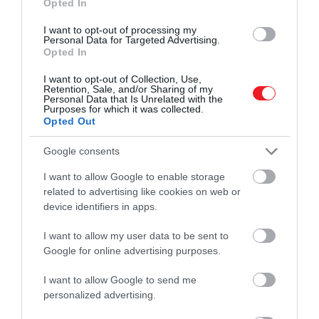
Opted In
I want to opt-out of processing my
Ehhez azonban nagyon
Personal Data for Targeted Advertising.
Opted In
közel kell lenni, körülbelül hét
mérföldre a sarkoktól
I want to opt-out of Collection, Use,
Retention, Sale, and/or Sharing of my
Personal Data that Is Unrelated with the
Purposes for which it was collected.
Opted Out
–
fejtette ki
Levy a Business Insidernek.
Google consents
Mi van akkor, ha a Föld napok vagy
I want to allow Google to enable storage
hetek alatt lassulna le?
related to advertising like cookies on web or
device identifiers in apps.
A fokozatos lassulás megakadályozhatná, hogy
I want to allow my user data to be sent to
elrepüljünk, azonban a baj ugyanakkora lenne, csak
Google for online advertising purposes.
lassabb lefolyású. Felborulna a nappalok és az
I want to allow Google to send me
éjszakák aránya: egy nappal tizenkét óra helyett fél
personalized advertising.
évig tartana. A megállás nélkül sütő nap
megpörkölné a közeli növényeket, és