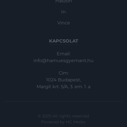
Haszon
In
Vince
KAPCSOLAT
Email:
info@hamuesgyemant.hu
Cím:
1024 Budapest,
Margit krt. 5/A, 3. em. 1. a
© 2025 All rights reserved.
Powered by
HG Media
.