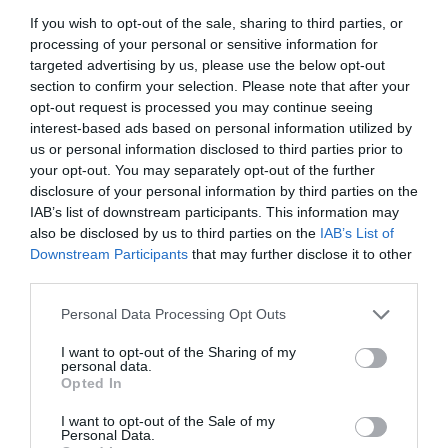
If you wish to opt-out of the sale, sharing to third parties, or
processing of your personal or sensitive information for
targeted advertising by us, please use the below opt-out
section to confirm your selection. Please note that after your
opt-out request is processed you may continue seeing
interest-based ads based on personal information utilized by
us or personal information disclosed to third parties prior to
your opt-out. You may separately opt-out of the further
disclosure of your personal information by third parties on the
IAB’s list of downstream participants. This information may
also be disclosed by us to third parties on the
IAB’s List of
Downstream Participants
that may further disclose it to other
Fotó: NASA/Unsplash
third parties.
Please note that this website/app uses one or more Google
Personal Data Processing Opt Outs
A fizika törvényei szerint az Egyenlítőhöz közel a
services and may gather and store information including but
legnagyobb a forgási sebesség. Egyre eltávolodva
not limited to your visit or usage behaviour. You may click to
I want to opt-out of the Sharing of my
ettől a sávtól csökkenés tapasztalható, így az
personal data.
grant or deny consent to Google and its third-party tags to
Opted In
Antarktisz környékén élők néhány horzsolással
use your data for below specified purposes in below Google
túlélhetnék a katasztrófát – legalábbis egy ideig.
consent section.
I want to opt-out of the Sale of my
Personal Data.