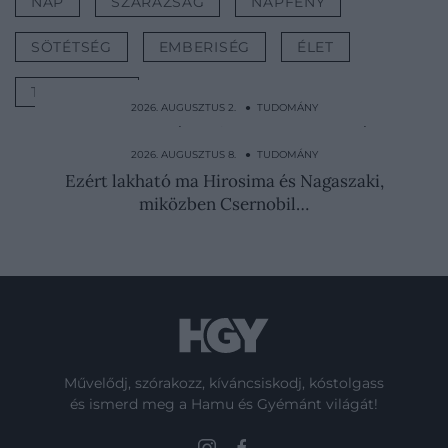
NAP
SZÁRAZSÁG
NAPFÉNY
SÖTÉTSÉG
EMBERISÉG
ÉLET
TUDOMÁNY
2026. AUGUSZTUS 2. ● TUDOMÁNY
Kötéllel a nyakában őrizte meg a mocsár a
2400 éves…
2026. AUGUSZTUS 8. ● TUDOMÁNY
Ezért lakható ma Hirosima és Nagaszaki,
miközben Csernobil…
Művelődj, szórakozz, kíváncsiskodj, kóstolgass
és ismerd meg a Hamu és Gyémánt világát!