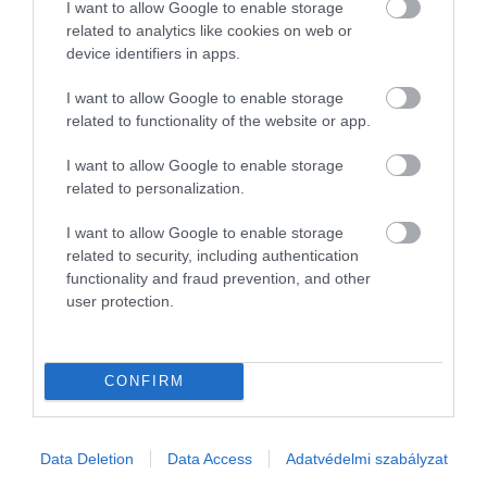
I want to allow Google to enable storage
elpárologtatná a víz nagy részét a földgolyó Nap felé
related to analytics like cookies on web or
néző oldalán.
device identifiers in apps.
A hat hónapig tartó éjszaka sem lenne sokkal jobb.
I want to allow Google to enable storage
A fény és a meleg hiánya valószínűleg sok
related to functionality of the website or app.
megmaradt növényt elpusztítana, a víz pedig
I want to allow Google to enable storage
jégtáblává fagyna. A magasabb szélességi fokok
related to personalization.
biztonságosabbak lehetnek, mivel a napfény nem
lenne túl intenzív a sarkok közelében.
I want to allow Google to enable storage
related to security, including authentication
Hozzá kellene szokni tehát a nomád életmódhoz,
functionality and fraud prevention, and other
örökké a napfényt kergetve, de egy év alatt így is
user protection.
teljesen élhetetlenné válna bolygónk.
A váratlan időjárással is meg kellene
CONFIRM
küzdeni
Data Deletion
Data Access
Adatvédelmi szabályzat
Amikor a Földnek csak a felét éri hónapokon