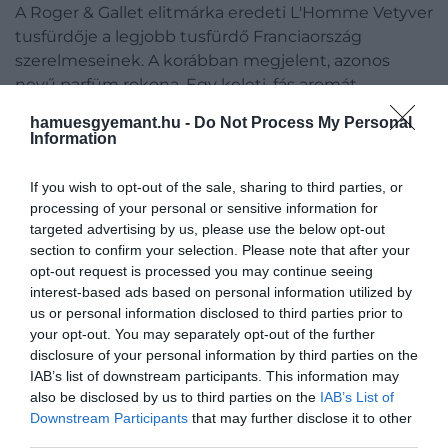
A Roger & Gallet elitmárka eredeti L'Homme Vetyver
tusfürdője a legjobb tusfürdő Franciaország
szerelmeseinek. A korábban megjelent, azonos
nevű parfüm rokona. Egy keleti, fás aromát
kölcsönzött tőle, és most minden alkalommal,
hamuesgyemant.hu -
Do Not Process My Personal
amikor fürdőt veszünk, ez a luxus illat vár.
Information
3. Nivea Men Sensitive Shower Gel
If you wish to opt-out of the sale, sharing to third parties, or
processing of your personal or sensitive information for
Ez a Nivea tusfürdő kifejezetten az érzékeny fejbőr
targeted advertising by us, please use the below opt-out
és test gyengéd tisztítására készült. 3 az 1-ben
section to confirm your selection. Please note that after your
tulajdonsága haj-, test- és arctisztításra alkalmas.
opt-out request is processed you may continue seeing
Bambusz kivonatot és hidratáló komplexumot
interest-based ads based on personal information utilized by
us or personal information disclosed to third parties prior to
tartalmaz, amely megakadályozza a bőr kiszáradását.
your opt-out. You may separately opt-out of the further
disclosure of your personal information by third parties on the
4. Hugo Boss Bottled Infinite
IAB’s list of downstream participants. This information may
also be disclosed by us to third parties on the
IAB’s List of
A fás aromás kompozíció az első akkordoktól kezdve
Downstream Participants
that may further disclose it to other
elragadó hatást nyújt. Az illat középpontjában a friss
third parties.