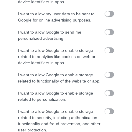
device identifiers in apps.
hogy egy nő sem tud ellenállni neki. Előnye, hogy a
legjobb tusfürdőként az aroma sokáig a bőrön
I want to allow my user data to be sent to
marad, miközben hatékony védelmet nyújt a
Google for online advertising purposes.
kellemetlen szagoktól és a szennyeződésektől.
I want to allow Google to send me
personalized advertising.
7. W7 Mister Hair & Body Wash
I want to allow Google to enable storage
A W7 Mister Hair & Body Wash egy gyors és
related to analytics like cookies on web or
egyszerű 2 az 1-ben haj- és testmosó szer. Úgy lett
device identifiers in apps.
kialakítva, hogy rögzítse a nedvességet; a haj és a
bőr tapinthatóan puhább lesz, és egész nap friss és
I want to allow Google to enable storage
related to functionality of the website or app.
üde marad.
I want to allow Google to enable storage
8. Clochee Men Refreshing Cleansing Body Gel
related to personalization.
Enyhe tisztító szereken alapuló tusfürdő, amely a
I want to allow Google to enable storage
hatékony, de nem agresszív a bőrtisztításra
related to security, including authentication
szakosodott. Nyugtató hatású aloét és frissítő zöld
functionality and fraud prevention, and other
tea kivonatot tartalmaz. Ideális mindennapi
user protection.