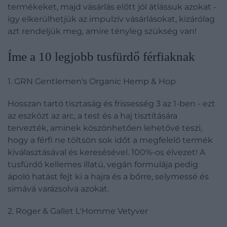
termékeket, majd vásárlás előtt jól átlássuk azokat -
így elkerülhetjük az impulzív vásárlásokat, kizárólag
azt rendeljük meg, amire tényleg szükség van!
Íme a 10 legjobb tusfürdő férfiaknak
1. GRN Gentlemen's Organic Hemp & Hop
Hosszan tartó tisztaság és frissesség 3 az 1-ben - ezt
az eszközt az arc, a test és a haj tisztítására
tervezték, aminek köszönhetően lehetővé teszi,
hogy a férfi ne töltsön sok időt a megfelelő termék
kiválasztásával és keresésével. 100%-os élvezet! A
tusfürdő kellemes illatú, vegán formulája pedig
ápoló hatást fejt ki a hajra és a bőrre, selymessé és
simává varázsolva azokat.
2. Roger & Gallet L'Homme Vetyver