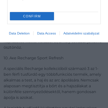
használatra.
9. Joanna Power Men Shower Gel
CONFIRM
A legjobb tusfürdő 4 az 1-ben hatással az univerzális
megoldások érdekében. A terméket nagyon
Data Deletion
Data Access
Adatvédelmi szabályzat
szokatlan összetétel jellemzi, és azt ígéri, hogy egy
káprázatos illattal varázsol el, amely további jókdvre
ösztönöz.
10. Axe Recharge Sport Refresh
A speciális Recharge kollekcióból származó 3 az 1-
ben férfi tusfürdő egy többfunkciós termék, amely
alkalmas a test, a haj és az arc ápolására. Nemcsak
alaposan megtisztítja a bőrt és a hajszálakat a
különféle szennyeződésektől, hanem gondosan
ápolja is azokat.