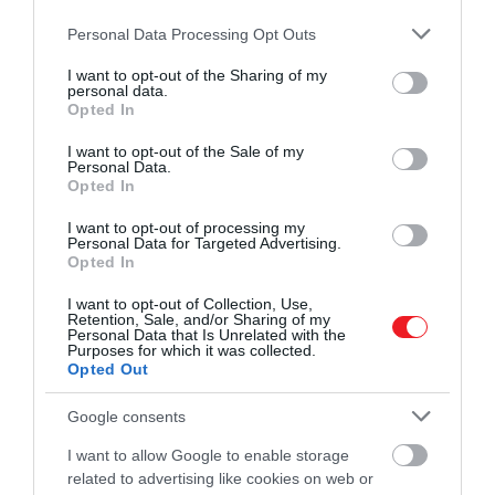
fűszeres levendula, a mentás-kámforos rozmaring
Please note that this website/app uses one or more Google
és az egzotikus pacsuli áll, ezért a legjobb férfi
Personal Data Processing Opt Outs
services and may gather and store information including but
tusfürdő egyrészt a parfüm tulajdonosainak,
not limited to your visit or usage behaviour. You may click to
I want to opt-out of the Sharing of my
másrészt a frissesség kedvelőinek!
personal data.
grant or deny consent to Google and its third-party tags to
Opted In
use your data for below specified purposes in below Google
5. Acca Kappa Giallo Elicriso
consent section.
I want to opt-out of the Sale of my
Personal Data.
A tusfürdőben található bojtorján kivonat nyugtató
Opted In
és bőrtisztító tulajdonságokkal rendelkezik, a
I want to opt-out of processing my
revitalizáló hatású mimóza pedig kiválóan kiegészíti
Personal Data for Targeted Advertising.
ezt a hatást. A formula természetes eredetű
Opted In
felületaktív anyagokat tartalmaz, amelyek nem
I want to opt-out of Collection, Use,
változtatják meg a bőr ph-egyensúlyát és nem
Retention, Sale, and/or Sharing of my
Personal Data that Is Unrelated with the
irritálják a hámréteget. Bőrgyógyászatilag tesztelt
Purposes for which it was collected.
termék.
Opted Out
6. Old Spice Whitewater Shower Gel
Google consents
I want to allow Google to enable storage
Az igazán híres tusfürdő alkotói különös figyelmet
related to advertising like cookies on web or
fordítottak az illatra, amely annyira kellemes és friss,