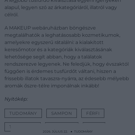
A legjobb tusfürdő kiválsztása egyéni igényeken
alapul, legyen szó az árkategóriáról, illatról vagy
célról.
A MAKEUP webáruházban böngészve
megtalálhatók a leghatásosabb kozmetikumok,
amelyekre egyszerű rátalálni: a kialakított
keresőmotor és a kategóriák kiválasztásának
lehetősége segít abban, hogy a találatok
rendszerezve legyenek. Ne feledjük, hogy évszaktól
függően is érdemes tusfürdőt váltani, hiszen a
frissebb illatok tavaszra-nyárra, az édesebb mélyebb
aromák őszre-télre imponálnak inkább!
Nyitókép:
TUDOMÁNY
SAMPON
FÉRFI
TUSFÜRDŐ
RANGSOR
LISTA
2026. JÚLIUS 22. ● TUDOMÁNY