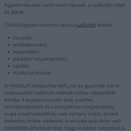
figyelembe kell venni a bőr típusát, a tusfürdő célját
és illatát.
Céltól függően számos típusú
tusfürdő
létezik:
tonizáló;
antibakteriális;
helyreállító;
párásító helyiségekhez;
tápláló;
hűsítő és frissítő.
A MAKEUP webáruház férfi, női és gyermek bőrre
szakosodott tusfürdő márkák széles választékát
kínálja. A legalacsonyabb árak, a széles
termékválaszték és a kényelmes megrendelés,
majd a házhozszállítás csak néhány indok, amiért
érdemes online vásárolni. A virtuális polcokon való
nézelődés lehetővé teszi, hogy kosárba helyezzük a