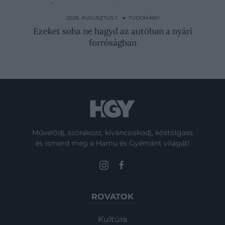
Így tűntek el a világ önfenntartó
táplálékerdői
2026. AUGUSZTUS 1. ● TUDOMÁNY
Ezeket soha ne hagyd az autóban a nyári
forróságban
Művelődj, szórakozz, kíváncsiskodj, kóstolgass
és ismerd meg a Hamu és Gyémánt világát!
ROVATOK
Kultúra