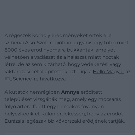
A régészek komoly eredményeket értek el a
szibériai Alsó-Szob régióban, ugyanis egy több mint
8000 éves erőd nyomaira bukkantak, amelyet
vélhetően a vadászat és a halászat miatt hoztak
létre, de az sem kizárható, hogy védekezési vagy
raktározási céllal építették azt – írja a
Hello Magyar
az
IFL Science
-re hivatkozva.
A kutatók nemrégiben
Amnya
erődített
települését vizsgálták meg, amely egy mocsaras
folyó ártere fölött egy homokos fövenyen
helyezkedik el. Külön érdekesség, hogy az erődöt
Eurázsia legészakibb kőkorszaki erődjének tartják.