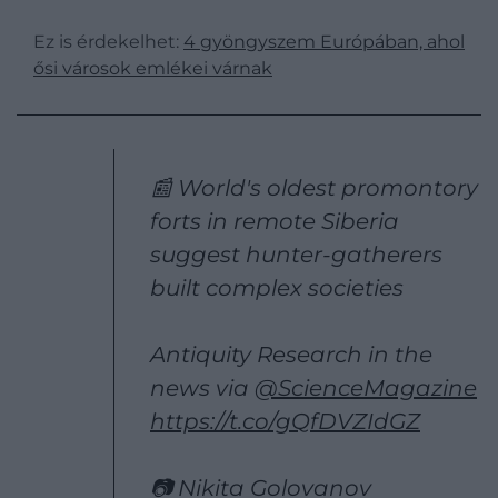
Ez is érdekelhet:
4 gyöngyszem Európában, ahol
ősi városok emlékei várnak
📰 World's oldest promontory
forts in remote Siberia
suggest hunter-gatherers
built complex societies
Antiquity Research in the
news via
@ScienceMagazine
https://t.co/gQfDVZIdGZ
📷 Nikita Golovanov