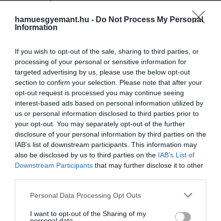
pic.twitter.com/VHJ9EXSJYF
hamuesgyemant.hu -
Do Not Process My Personal
— 🅰ntiquity Journal
Information
(@AntiquityJ)
December 5,
If you wish to opt-out of the sale, sharing to third parties, or
2023
processing of your personal or sensitive information for
targeted advertising by us, please use the below opt-out
section to confirm your selection. Please note that after your
opt-out request is processed you may continue seeing
Az ásatások során tíz házgödröt tártak fel, melyeket
interest-based ads based on personal information utilized by
több partfal és árok vesz körül. Az ott talált
us or personal information disclosed to third parties prior to
maradványokat később megvizsgálták egy speciális,
your opt-out. You may separately opt-out of the further
radiokarbonos kormeghatározással, az
disclosure of your personal information by third parties on the
eredményekből pedig arra lehet következtetni,
IAB’s list of downstream participants. This information may
hogy az erődöt eredetileg az i. e. hetedik évezred
also be disclosed by us to third parties on the
IAB’s List of
végén hozhatták létre.
Downstream Participants
that may further disclose it to other
third parties.
Mindezek mellett az is kiderült, hogy körülbelül
Please note that this website/app uses one or more Google
Personal Data Processing Opt Outs
8000 évvel ezelőtt komoly konfliktusok
services and may gather and store information including but
alakulhattak ki a területen, ugyanis az erődöt
not limited to your visit or usage behaviour. You may click to
I want to opt-out of the Sharing of my
personal data.