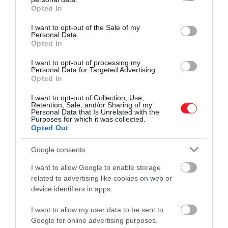
minden bizonnyal porig égették.
grant or deny consent to Google and its third-party tags to
Opted In
use your data for below specified purposes in below Google
consent section.
I want to opt-out of the Sale of my
Personal Data.
Az Amnyában végzett
Opted In
részletes régészeti
I want to opt-out of processing my
Personal Data for Targeted Advertising.
vizsgálatok révén mintákat
Opted In
gyűjtöttünk radiokarbonos
I want to opt-out of Collection, Use,
kormeghatározáshoz, ami
Retention, Sale, and/or Sharing of my
Personal Data that Is Unrelated with the
megerősítette a lelőhely
Purposes for which it was collected.
Opted Out
korát, és megállapította,
hogy ez a világ legrégebbi
Google consents
ismert erődje. Új
I want to allow Google to enable storage
related to advertising like cookies on web or
paleobotanikai és rétegtani
device identifiers in apps.
vizsgálataink azt mutatják,
I want to allow my user data to be sent to
hogy Nyugat-Szibéria lakói
Google for online advertising purposes.
kifinomult életmódot