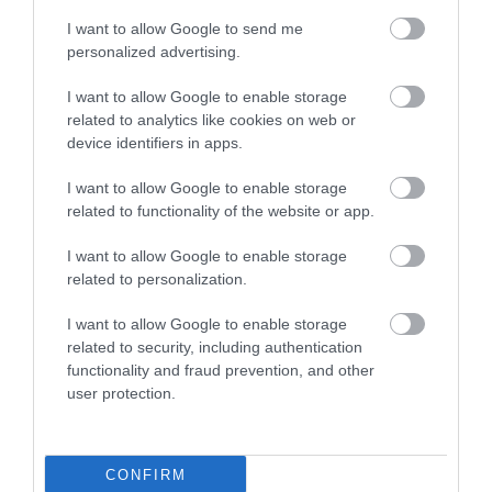
folytattak, amely a tajga
I want to allow Google to send me
personalized advertising.
környezetének bőséges
erőforrásain alapult
I want to allow Google to enable storage
related to analytics like cookies on web or
device identifiers in apps.
– magyarázta
Tanja Schreiber
, a tanulmány szerzője
I want to allow Google to enable storage
related to functionality of the website or app.
közleményében.
I want to allow Google to enable storage
Schreiber ezután azt is hozzátette, hogy ez az erőd
related to personalization.
évszázadokkal hamarabb épült, mint bármelyik
másik hasonló európai építmény.
I want to allow Google to enable storage
related to security, including authentication
A kutatók eredményei azért is számítanak
functionality and fraud prevention, and other
különlegesnek, mivel megkérdőjelezik azt az
user protection.
elterjedt elméletet, miszerint az állandó települések
csak a földművelés után alakultak volna ki.
CONFIRM
A szerzők a tanulmány végén különböző