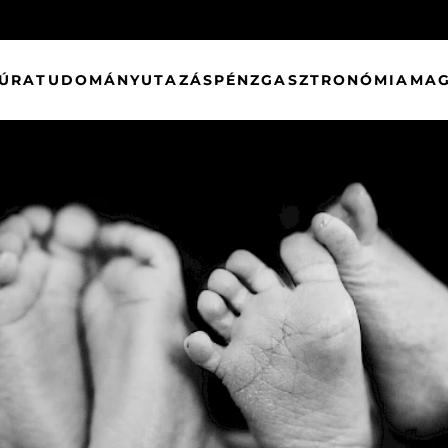
TÚRA
TUDOMÁNY
UTAZÁS
PÉNZ
GASZTRONÓMIA
MAG