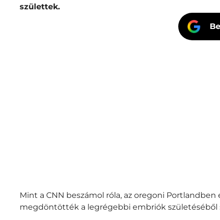
születtek.
Be
Mint a CNN beszámol róla, az oregoni Portlandben
megdöntötték a legrégebbi embriók születéséből 