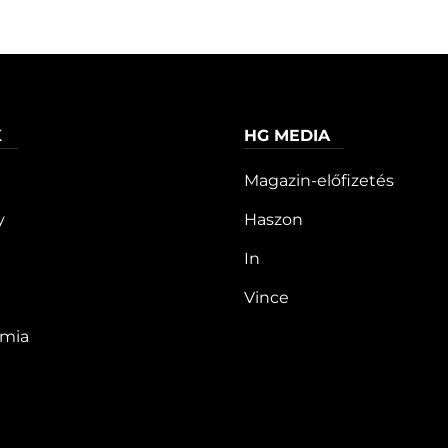
K
HG MEDIA
Magazin-előfizetés
y
Haszon
In
Vince
ómia