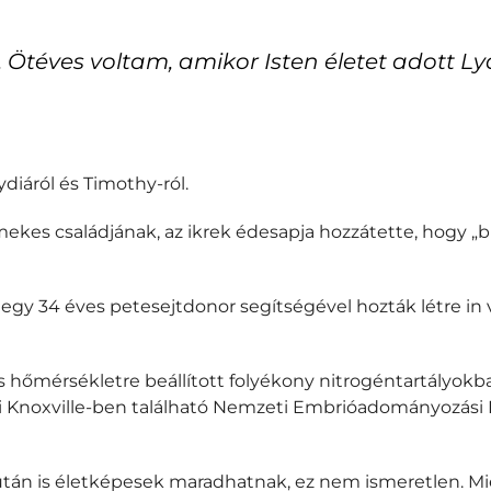
Ötéves voltam, amikor Isten életet adott Ly
ydiáról és Timothy-ról.
mekes családjának, az ikrek édesapja hozzátette, hogy 
g egy 34 éves petesejtdonor segítségével hozták létre i
 hőmérsékletre beállított folyékony nitrogéntartályokban
li Knoxville-ben található Nemzeti Embrióadományozási K
után is életképesek maradhatnak, ez nem ismeretlen. Mi