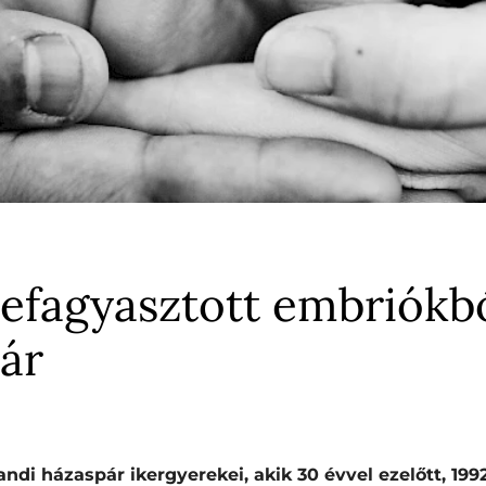
lefagyasztott embriókbó
ár
ndi házaspár ikergyerekei, akik 30 évvel ezelőtt, 19