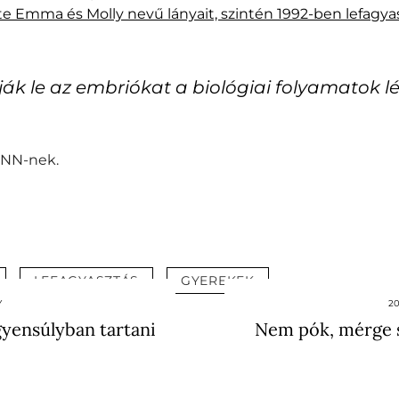
 Emma és Molly nevű lányait, szintén 1992-ben lefagyas
ják le az embriókat a biológiai folyamatok l
CNN-nek.
LEFAGYASZTÁS
GYEREKEK
Y
2
gyensúlyban tartani
Nem pók, mérge s