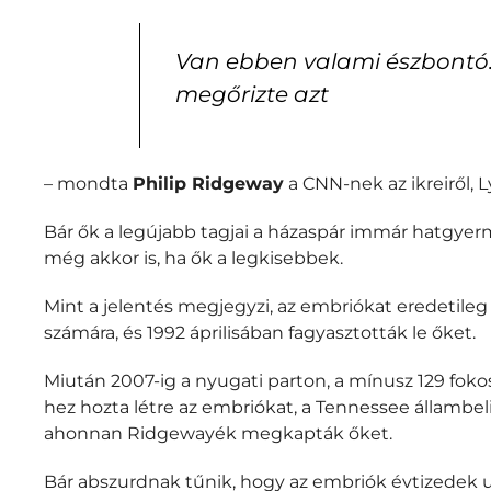
Van ebben valami észbontó. 
megőrizte azt
– mondta
Philip Ridgeway
a CNN-nek az ikreiről, L
Bár ők a legújabb tagjai a házaspár immár hatgyer
még akkor is, ha ők a legkisebbek.
Mint a jelentés megjegyzi, az embriókat eredetile
számára, és 1992 áprilisában fagyasztották le őket.
Miután 2007-ig a nyugati parton, a mínusz 129 fokos
hez hozta létre az embriókat, a Tennessee állambe
ahonnan Ridgewayék megkapták őket.
Bár abszurdnak tűnik, hogy az embriók évtizedek 