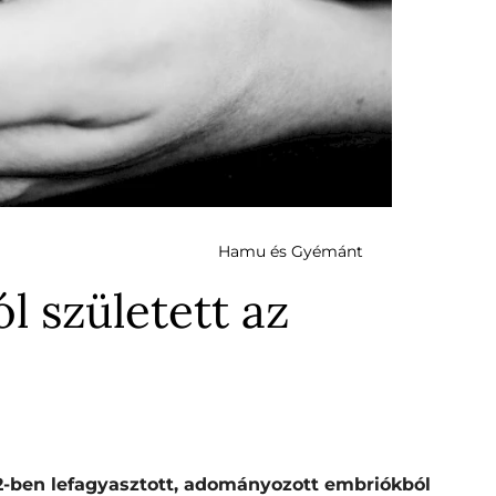
Hamu és Gyémánt
l született az
92-ben lefagyasztott, adományozott embriókból