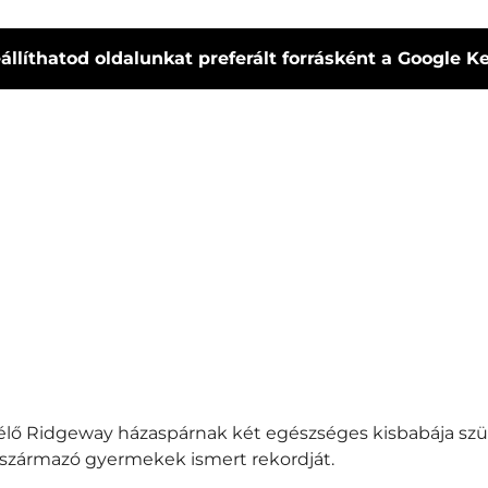
állíthatod oldalunkat preferált forrásként a Google 
 élő Ridgeway házaspárnak két egészséges kisbabája szü
származó gyermekek ismert rekordját.