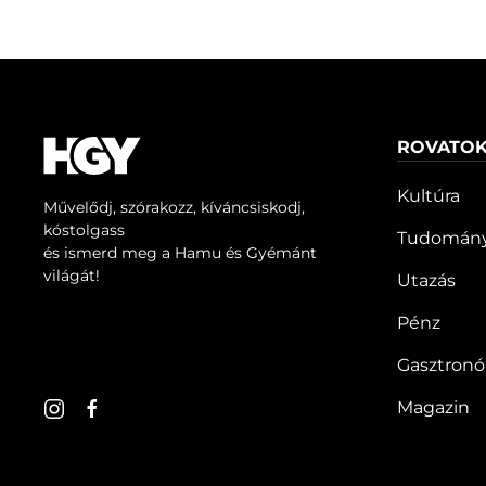
ROVATO
Kultúra
Művelődj, szórakozz, kíváncsiskodj,
kóstolgass
Tudomán
és ismerd meg a Hamu és Gyémánt
világát!
Utazás
Pénz
Gasztron
Magazin