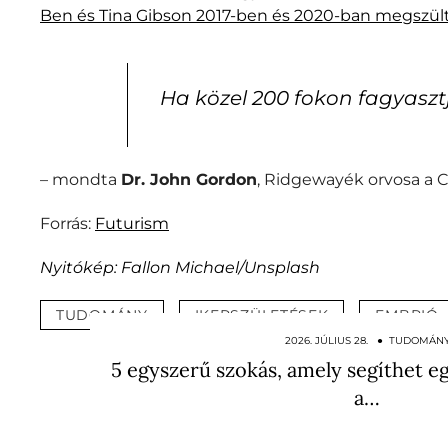
Ben és Tina Gibson 2017-ben és 2020-ban megszülte
Ha közel 200 fokon fagyaszt
– mondta
Dr. John Gordon
, Ridgewayék orvosa a 
Forrás:
Futurism
Nyitókép: Fallon Michael/Unsplash
TUDOMÁNY
IKERSZÜLETÉSEK
EMBRIÓ
2026. JÚLIUS 28. ● TUDOMÁN
5 egyszerű szokás, amely segíthet e
a…