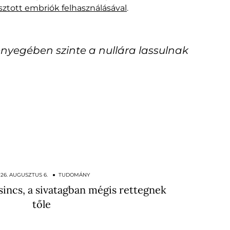
ztott embriók felhasználásával
.
ényegében szinte a nullára lassulnak
026. AUGUSZTUS 6. ● TUDOMÁNY
incs, a sivatagban mégis rettegnek
tőle