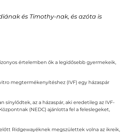
diának és Timothy-nak, és azóta is
„bizonyos értelemben ők a legidősebb gyermekeik,
n vitro megtermékenyítéshez (IVF) egy házaspár
 sínylődtek, az a házaspár, aki eredetileg az IVF-
özpontnak (NEDC) ajánlotta fel a feleslegeket,
előtt Ridgewayéknek megszülettek volna az ikreik,