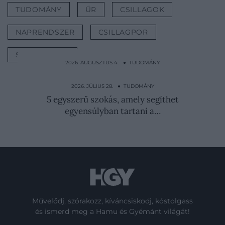
TUDOMÁNY
ŰR
CSILLAGOK
NAPRENDSZER
CSILLAGPOR
SZUPERNÓVA
2026. AUGUSZTUS 4. ● TUDOMÁNY
Döghúst gyűjtenek, és „hullamézet”
készítenek a keselyűméhek
2026. JÚLIUS 28. ● TUDOMÁNY
5 egyszerű szokás, amely segíthet
egyensúlyban tartani a…
Művelődj, szórakozz, kíváncsiskodj, kóstolgass
és ismerd meg a Hamu és Gyémánt világát!