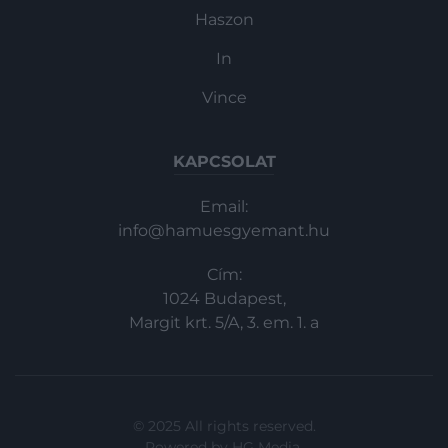
Haszon
In
Vince
KAPCSOLAT
Email:
info@hamuesgyemant.hu
Cím:
1024 Budapest,
Margit krt. 5/A, 3. em. 1. a
© 2025 All rights reserved.
Powered by
HG Media
.