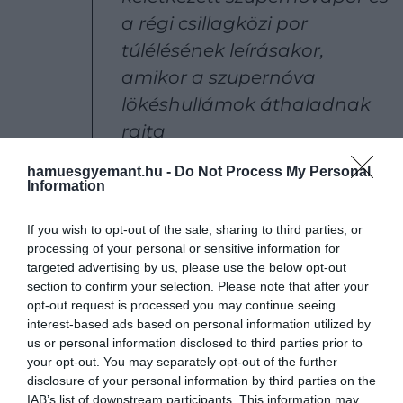
a régi csillagközi por
túlélésének leírásakor,
amikor a szupernóva
lökéshullámok áthaladnak
rajta
hamuesgyemant.hu -
Do Not Process My Personal
Information
– mondta
Peter Hoppe
, a Max Planck Intézet
Részecskekémiai Tanszékének kutatója egy
If you wish to opt-out of the sale, sharing to third parties, or
nyilatkozatban.
processing of your personal or sensitive information for
targeted advertising by us, please use the below opt-out
Hoppe vezette a legújabb csillagpor-kutatások
section to confirm your selection. Please note that after your
opt-out request is processed you may continue seeing
megerősítik, hogy a szuperóriás csillagok és az
interest-based ads based on personal information utilized by
életük végét jelző szupernóvák a Naprendszerben
us or personal information disclosed to third parties prior to
található csillagpor több mint 25 százalékáért
your opt-out. You may separately opt-out of the further
lehetnek felelősek.
disclosure of your personal information by third parties on the
IAB’s list of downstream participants. This information may