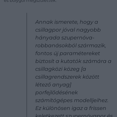
és bolygói megszülettek.
Annak ismerete, hogy a
csillagpor jóval nagyobb
hányada szupernóva-
robbanásokból származik,
fontos új paramétereket
biztosít a kutatók számára a
csillagközi közeg [a
csillagrendszerek között
létező anyag]
porfejlődésének
számítógépes modelljeihez.
Ez különösen igaz a frissen
keletkezett szupernóvapor és