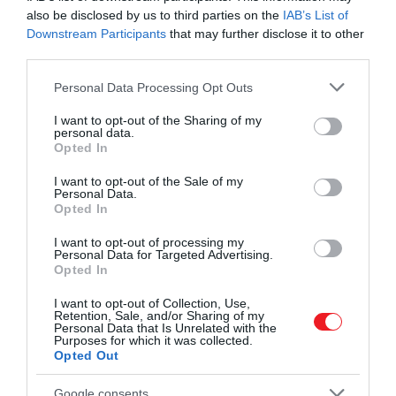
A csillagok életük során hatalmas magfúziós
also be disclosed by us to third parties on the
IAB’s List of
kemencékként működnek, amelyek könnyebb
Downstream Participants
that may further disclose it to other
elemeket vesznek fel és olvasztanak össze, bőséges
third parties.
mennyiségű energiát és egyre nehezebb elemeket,
Please note that this website/app uses one or more Google
Personal Data Processing Opt Outs
például szenet és uránt termelve.
services and may gather and store information including but
not limited to your visit or usage behaviour. You may click to
I want to opt-out of the Sharing of my
A csillagok életének végén, amikor a fúzióhoz
personal data.
grant or deny consent to Google and its third-party tags to
Opted In
szükséges nyersanyagok elfogynak, megkezdődik a
use your data for below specified purposes in below Google
magjuk összeomlása. A legnagyobb tömegű
consent section.
I want to opt-out of the Sale of my
Personal Data.
csillagokban ez hatalmas szupernóva-robbanásokat
Opted In
vált ki, amelyek a csillagok által létrehozott
elemeket az űrbe lövik.
I want to opt-out of processing my
Personal Data for Targeted Advertising.
Opted In
Ezek az elemek végül eljutnak a csillagközi
közegbe, ahol a nem illékony elemek nagy része
I want to opt-out of Collection, Use,
Retention, Sale, and/or Sharing of my
csillagporrá kondenzálódik. Míg ennek az anyagnak
Personal Data that Is Unrelated with the
Purposes for which it was collected.
egy része megsemmisül, a maradék végül beépül a
Opted Out
csillagok következő generációjába, valamint a
körülöttük kialakuló bolygórendszerekbe.
Google consents