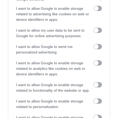
Ez a folyamat a mi térségünkben több mint 4,6
I want to allow Google to enable storage
related to advertising like cookies on web or
milliárd évvel a Nap és bolygói kialakulása előtt
device identifiers in apps.
zajlott le. Mivel ez a Naprendszer kialakulása előtt
történt, a tudósok ezt az anyagot „preszoláris
I want to allow my user data to be sent to
szemcséknek" nevezik.
Google for online advertising purposes.
A szuperóriás csillagokban szintetizálódó elemek
I want to allow Google to send me
szokatlan izotópmintázatúak, amelyek nem
personalized advertising.
gyakoriak a Naprendszerben.
I want to allow Google to enable storage
related to analytics like cookies on web or
Mivel az üstökösök és a meteoritok idejük nagy
device identifiers in apps.
részét a Naptól távol töltik, az őket alkotó anyagot
viszonylag érintetlenül hagyja a napsugárzás, és
I want to allow Google to enable storage
továbbra is jól reprezentálja azt az anyagot, amelyből
related to functionality of the website or app.
a Naprendszer kialakult.
I want to allow Google to enable storage
Ez azt jelenti, hogy a tudósok a meteoritokban és
related to personalization.
üstökösökben kimutathatják a szupernóvákból
I want to allow Google to enable storage