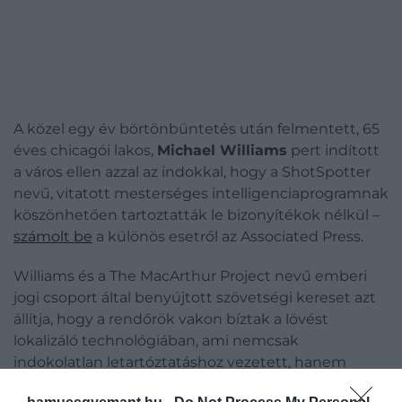
A közel egy év börtönbüntetés után felmentett, 65
éves chicagói lakos,
Michael Williams
pert indított
a város ellen azzal az indokkal, hogy a ShotSpotter
nevű, vitatott mesterséges intelligenciaprogramnak
köszönhetően tartoztatták le bizonyítékok nélkül –
számolt be
a különös esetről az Associated Press.
Williams és a The MacArthur Project nevű emberi
jogi csoport által benyújtott szövetségi kereset azt
állítja, hogy a rendőrök vakon bíztak a lövést
lokalizáló technológiában, ami nemcsak
indokolatlan letartóztatáshoz vezetett, hanem
végül megakadályozta a rendőrséget abban, hogy