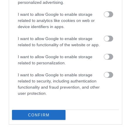
personalized advertising.
Nyitókép: Shutterstock
I want to allow Google to enable storage
related to analytics like cookies on web or
MESTERSÉGES INTELLIGENCIA
RENDŐRSÉG
device identifiers in apps.
GYILKOSSÁG
FEGYVER
BÖRTÖN
I want to allow Google to enable storage
related to functionality of the website or app.
TUDOMÁNY
I want to allow Google to enable storage
2026. AUGUSZTUS 5. ● TUDOMÁNY
related to personalization.
Két felesége és 21 gyermeke volt a
leghíresebb sziámi…
2026. JÚLIUS 11. ● TUDOMÁNY
I want to allow Google to enable storage
Embert küldtünk a Holdra, de a rákot nem
related to security, including authentication
tudjuk legyőzni…
functionality and fraud prevention, and other
user protection.
CONFIRM