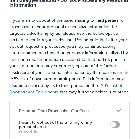
hamuesgyemant.hu -
Do Not Process My Personal
más nyomokat is kövessen.
Information
Ha a férfi a pert megnyeri, Chicagónak be kell
If you wish to opt-out of the sale, sharing to third parties, or
szüntetnie minden ShotSpotter-tevékenységet. Ez
processing of your personal or sensitive information for
pedig óriási érvágás lenne, hiszen a város tavaly
targeted advertising by us, please use the below opt-out
újította meg 33 millió dolláros szerződését a
section to confirm your selection. Please note that after your
technológiai céggel. Így az ügy komoly
opt-out request is processed you may continue seeing
fordulópontot jelenthet a mesterséges
interest-based ads based on personal information utilized by
intelligenciával támogatott rendőri tevékenységek
us or personal information disclosed to third parties prior to
your opt-out. You may separately opt-out of the further
bevezetésében.
disclosure of your personal information by third parties on the
IAB’s list of downstream participants. This information may
A ShotSpotter azonban eddig is köztudottan
also be disclosed by us to third parties on the
IAB’s List of
ellentmondásos volt. A MacArthur Project 2021-es
Downstream Participants
that may further disclose it to other
jelentése
szerint
a ShotSpotter riasztások 89
third parties.
százaléka nem tartalmazott semmilyen helyszíni
Please note that this website/app uses one or more Google
bizonyítékot, míg egy ugyanebben az évben a Vice
Personal Data Processing Opt Outs
services and may gather and store information including but
által készített vizsgálat faji megkülönböztetéssel is
not limited to your visit or usage behaviour. You may click to
I want to opt-out of the Sharing of my
vádolta a szoftvert.
personal data.
grant or deny consent to Google and its third-party tags to
Opted In
use your data for below specified purposes in below Google
A rendőrség még az indítékot sem erősítette meg