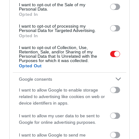
consent section.
I want to opt-out of the Sale of my
Williams esetében, akit azzal vádoltak, hogy lelőtte a
Personal Data.
25 éves
Opted In
Safarian Harringot
, miközben hazavitte őt
egy rendőri brutalitás elleni tüntetésről.
I want to opt-out of processing my
Personal Data for Targeted Advertising.
A hatóságok kezében mindössze egy hangtalan
Opted In
biztonsági felvétel volt egy autóról, valamint egy
I want to opt-out of Collection, Use,
ShotSpotter-riasztás.
Retention, Sale, and/or Sharing of my
Personal Data that Is Unrelated with the
Purposes for which it was collected.
A cég nyilvánvalóan cáfolta a pontatlanságra és a faji
Opted Out
elfogultságra vonatkozó állításokat, és pénteki
nyilatkozatában kiállt amellett, hogy az AI-
Google consents
rendszerük „rendkívül pontos, 97 százalékos
I want to allow Google to enable storage
összesített pontossági rátával rendelkezik a valós
related to advertising like cookies on web or
idejű észlelésekhez minden ügyfél esetében", és
device identifiers in apps.
úgy működik, hogy feltérképezi a „lövések és
I want to allow my user data to be sent to
gyilkosságok objektív adatait".
Google for online advertising purposes.
Ettől függetlenül a vádak rendkívül súlyosak, az
I want to allow Google to send me
ügyet pedig jelenleg is felülvizsgálják.