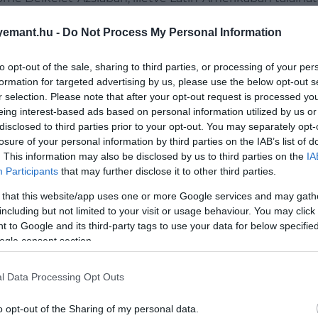
átibb áron érhetők el, mint a fejlettebb nyugati piacoko
emant.hu -
Do Not Process My Personal Information
to opt-out of the sale, sharing to third parties, or processing of your per
formation for targeted advertising by us, please use the below opt-out s
r selection. Please note that after your opt-out request is processed y
az alacsony megélhetési költségekkel csábítja a
eing interest-based ads based on personal information utilized by us or
disclosed to third parties prior to your opt-out. You may separately opt-
losure of your personal information by third parties on the IAB’s list of
. This information may also be disclosed by us to third parties on the
IA
Participants
that may further disclose it to other third parties.
 that this website/app uses one or more Google services and may gath
including but not limited to your visit or usage behaviour. You may click 
 to Google and its third-party tags to use your data for below specifi
ogle consent section.
l Data Processing Opt Outs
o opt-out of the Sharing of my personal data.