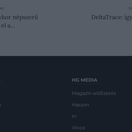
ÉNZ
20
gykor népszerű
DeltaTrace: íg
 el a…
K
HG MEDIA
Magazin-előfizetés
y
Haszon
In
Vince