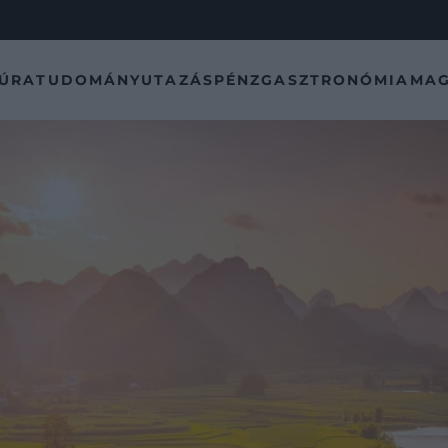
TÚRA
TUDOMÁNY
UTAZÁS
PÉNZ
GASZTRONÓMIA
MAG