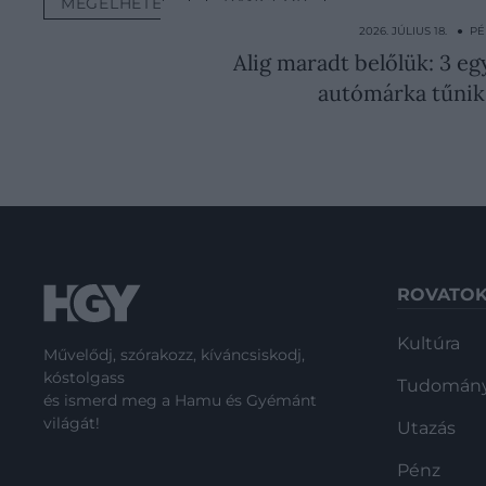
MEGÉLHETÉS
RANGSOR
2026. JÚLIUS 18. ● P
Alig maradt belőlük: 3 e
autómárka tűnik
ROVATO
Kultúra
Művelődj, szórakozz, kíváncsiskodj,
kóstolgass
Tudomán
és ismerd meg a Hamu és Gyémánt
világát!
Utazás
Pénz