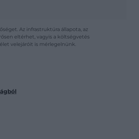
get. Az infrastruktúra állapota, az
rősen eltérhet, vagyis a költségvetés
et velejáróit is mérlegelnünk.
zágból