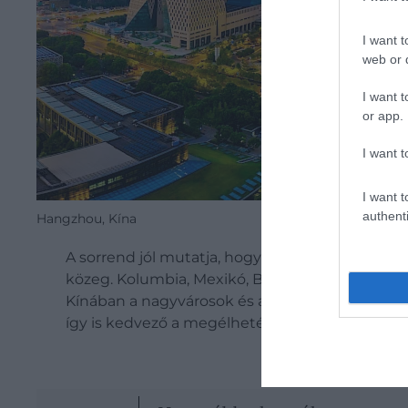
I want t
web or d
I want t
or app.
I want t
I want t
authenti
Hangzhou, Kína
A sorrend jól mutatja, hogy Délkelet-Ázsia orsz
közeg. Kolumbia, Mexikó, Brazília szintén von
Kínában a nagyvárosok és a kisebb települések
így is kedvező a megélhetés az országban.