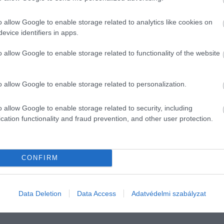
o allow Google to enable storage related to analytics like cookies on
evice identifiers in apps.
o allow Google to enable storage related to functionality of the website
o allow Google to enable storage related to personalization.
o allow Google to enable storage related to security, including
cation functionality and fraud prevention, and other user protection.
ágaiban egyszerre adott az alacsony költségszint, a pezsg
zó árszínvonalat, élhető mindennapokat és dinamikus köz
CONFIRM
 közötti árkülönbségek ugyan jelentősek lehetnek, de a
Data Deletion
Data Access
Adatvédelmi szabályzat