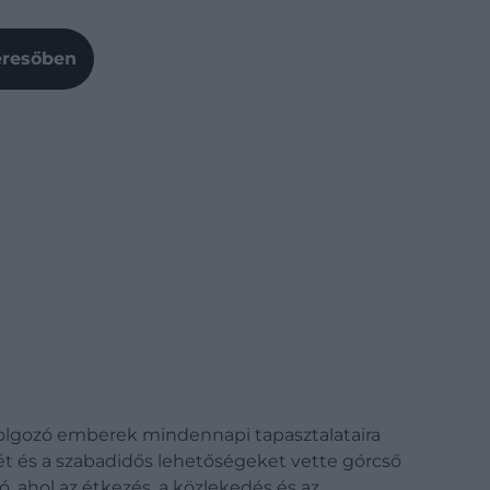
Keresőben
s dolgozó emberek mindennapi tapasztalataira
tjét és a szabadidős lehetőségeket vette górcső
, ahol az étkezés, a közlekedés és az