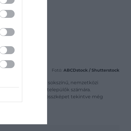
Fotó:
ABCDstock / Shutterstock
ő kulturális élet és a sokszínű, nemzetközi
össégeket kínál a betelepülők számára.
 felmérés szerint az összképet tekintve még