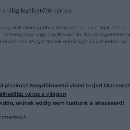
a világ legélhetőbb városa
lacsony árak önmagukban nem jelentenek magas életminősé
 hatékonysága vagy a politikai stabilitás országonként e
 érdemes a szolgáltatások minőségét és a mindennapi él
ül piszkos? Megdöbbentő videó terjed Olaszors
élhetőbb város a világon
Földön, akinek eddig nem tudtunk a létezéséről
hutterstock