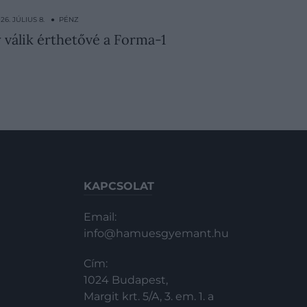
26. JÚLIUS 8. ● PÉNZ
y válik érthetővé a Forma-1
KAPCSOLAT
Email:
info@hamuesgyemant.hu
Cím:
1024 Budapest,
Margit krt. 5/A, 3. em. 1. a