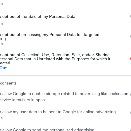
In
o opt-out of the Sale of my Personal Data.
In
to opt-out of processing my Personal Data for Targeted
ing.
In
o opt-out of Collection, Use, Retention, Sale, and/or Sharing
ersonal Data that Is Unrelated with the Purposes for which it
lected.
Out
consents
o allow Google to enable storage related to advertising like cookies on
evice identifiers in apps.
o allow my user data to be sent to Google for online advertising
s.
to allow Google to send me personalized advertising.