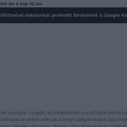
rt be a top 10-be.
állíthatod oldalunkat preferált forrásként a Google 
 46 országot vizsgált, és kifejezetten a külföldön élő é
 lakhatás ár–érték arányát, a helyi szolgáltatások díjszin
me Délkelet-Ázsiában, illetve Latin-Amerikában található