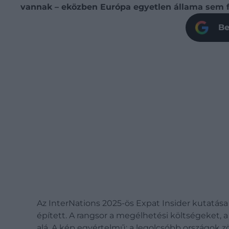
vannak – eközben Európa egyetlen állama sem fé
Be
Az InterNations 2025-ös Expat Insider kutatása
épített. A rangsor a megélhetési költségeket, a
alá. A kép egyértelmű: a legolcsóbb országok zö