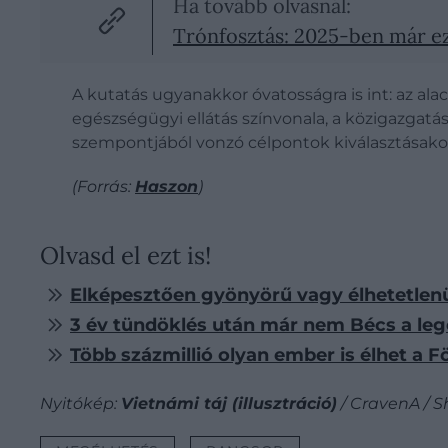
Ha tovább olvasnál:
Trónfosztás: 2025-ben már ez 
A kutatás ugyanakkor óvatosságra is int: az a
egészségügyi ellátás színvonala, a közigazgatás
szempontjából vonzó célpontok kiválasztásakor
(Forrás:
Haszon
)
Olvasd el ezt is!
Elképesztően gyönyörű vagy élhetetlen
3 év tündöklés után már nem Bécs a leg
Több százmillió olyan ember is élhet a 
Nyitókép:
Vietnámi táj (illusztráció)
/ CravenA / S