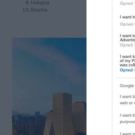
Malajzia
Opted 
Brazília
I want t
Opted 
I want 
Advertis
Opted 
I want t
of my P
was col
Opted 
Google 
I want t
web or d
I want t
purpose
I want 