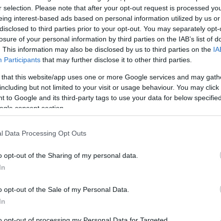
r selection. Please note that after your opt-out request is processed y
állíthatod oldalunkat preferált forrásként a Google 
eing interest-based ads based on personal information utilized by us or
disclosed to third parties prior to your opt-out. You may separately opt-
losure of your personal information by third parties on the IAB’s list of
. This information may also be disclosed by us to third parties on the
IA
Participants
that may further disclose it to other third parties.
 that this website/app uses one or more Google services and may gath
including but not limited to your visit or usage behaviour. You may click 
 to Google and its third-party tags to use your data for below specifi
ogle consent section.
l Data Processing Opt Outs
o opt-out of the Sharing of my personal data.
In
vű, digitális és fizikai gyűjtőeszközökből álló kollekciót
o opt-out of the Sale of my Personal Data.
In
to opt-out of processing my Personal Data for Targeted