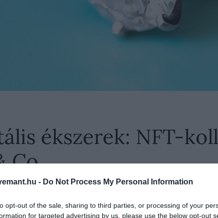
ális ékszerek: NFT-kol
& Co.
emant.hu -
Do Not Process My Personal Information
to opt-out of the sale, sharing to third parties, or processing of your per
ny & Co. egy 250 darabos kollekcióval új szintre eme
formation for targeted advertising by us, please use the below opt-out s