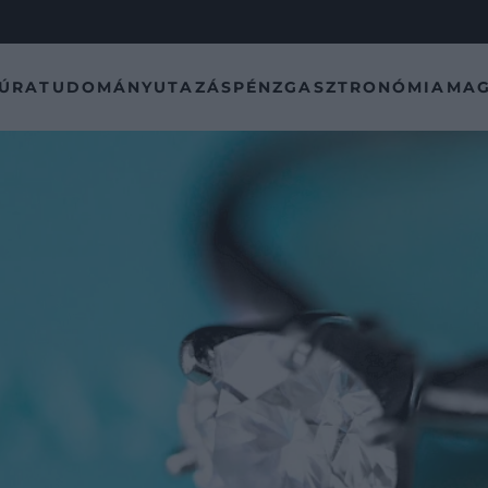
TÚRA
TUDOMÁNY
UTAZÁS
PÉNZ
GASZTRONÓMIA
MAG