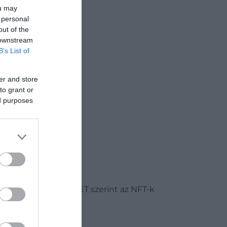
ou may
Keresőben
 personal
out of the
 downstream
B’s List of
er and store
to grant or
ed purposes
 fog kiadni, ami a CNET szerint az NFT-k