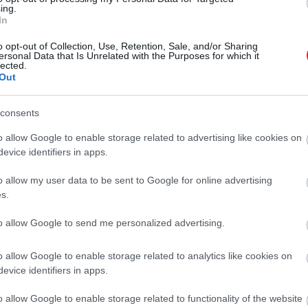
ing.
t level. Exclusive to CryptoPunks holders, NF
In
ny & Co. artisans. You’ll also receive an add
o opt-out of Collection, Use, Retention, Sale, and/or Sharing
ersonal Data that Is Unrelated with the Purposes for which it
JwCAxw8TN
#NFTiff
#TiffanyAndCo
pic.twitter
lected.
Out
dCo)
July 31, 2022
consents
o allow Google to enable storage related to advertising like cookies on
ámára kínálják majd 30 Ethereumért (50 000 dollárért, az
evice identifiers in apps.
yik „belépőhöz" egy-egy egyedi tervezésű Tiffany-medál j
o allow my user data to be sent to Google for online advertising
olt gyémántok, zafírok, ametisztek, spinell és más drág
s.
llítható lánc végén lesz.
to allow Google to send me personalized advertising.
zsa- vagy sárgaaranyból készül, és hátoldalán a CryptoPun
eg a vásárlók, míg a digitális megjelenítés októberben ér
o allow Google to enable storage related to analytics like cookies on
evice identifiers in apps.
éhány hónappal ezelőtt történt. Ezt a termék- és kommu
o allow Google to enable storage related to functionality of the website