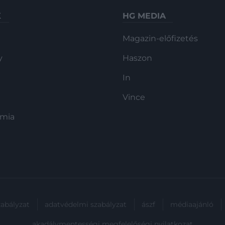
K
HG MEDIA
Magazin-előfizetés
y
Haszon
In
Vince
ómia
zabályzat
adatvédelmi szabályzat
ászf
médiaajánló
akadálymentességi megfelelőségi nyilatkozat