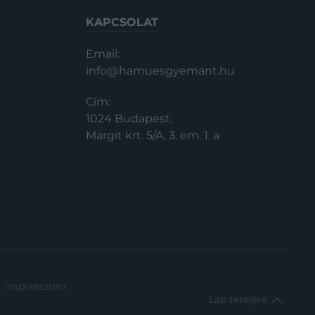
KAPCSOLAT
Email:
info@hamuesgyemant.hu
Cím:
1024 Budapest,
Margit krt. 5/A, 3. em. 1. a
impresszum
Lap tetejére