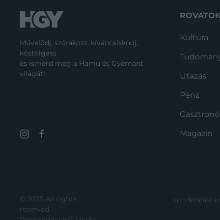
ROVATO
Kultúra
Művelődj, szórakozz, kíváncsiskodj,
kóstolgass
Tudomán
és ismerd meg a Hamu és Gyémánt
világát!
Utazás
Pénz
Gasztron
Magazin
© 2025 All rights
moderálási s
reserved.
Powered by
HG Media
.