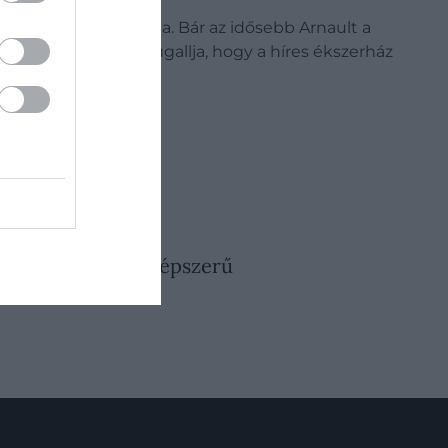
T-profilképét mintázta. Bár az idősebb Arnault a
iff elindítása azt sugallja, hogy a híres ékszerház
26. JÚLIUS 18. ● PÉNZ
előlük: 3 egykor népszerű
árka tűnik el a…