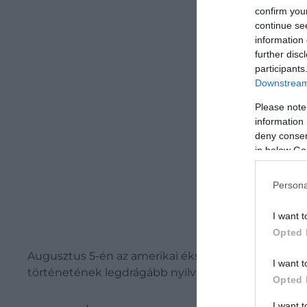
confirm you
Be
continue se
information 
further disc
participants
Downstream 
Please note
information 
deny consent
in below Go
Persona
I want t
Opted 
Augusztus 5-én az amerikai ékszeróriás egy NFTiff ne
I want t
történetének legdrágább nyilvános eladása lehet.
Opted 
I want 