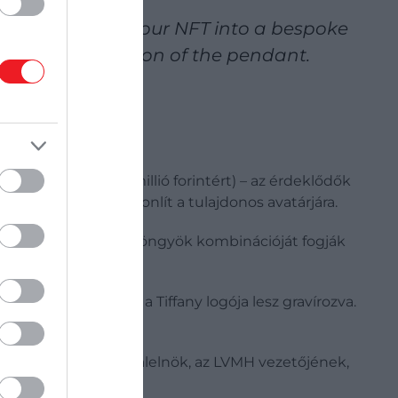
Tiff transforms your NFT into a bespoke
itional NFT version of the pendant.
.com/pyKlWejHv4
az körülbelül 20 millió forintért) – az érdeklődők
ár majd, amely hasonlít a tulajdonos avatárjára.
akövek köré foglalt gyöngyök kombinációját fogják
k sorozat száma és a Tiffany logója lesz gravírozva.
kezik virtuálisan.
nikációs ügyvezető alelnök, az LVMH vezetőjének,