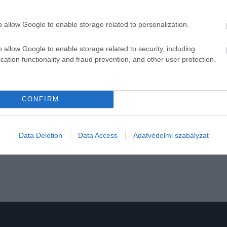
sát hordható ékszerré alakította – a berakott medál az NF
o allow Google to enable storage related to personalization.
verzummal és a virtuális vásárlással kapcsolatban, az NFT
eményekbe is komoly pénzt fektessen.
o allow Google to enable storage related to security, including
cation functionality and fraud prevention, and other user protection.
CONFIRM
KOLLEKCIÓ
ÉNZ
20
etővé a Forma-1
Alig maradt b
Data Deletion
Data Access
Adatvédelmi szabályzat
autóm