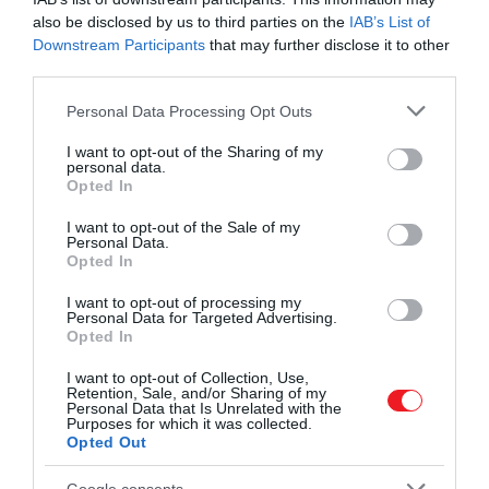
also be disclosed by us to third parties on the
IAB’s List of
Downstream Participants
that may further disclose it to other
third parties.
Please note that this website/app uses one or more Google
Personal Data Processing Opt Outs
services and may gather and store information including but
not limited to your visit or usage behaviour. You may click to
I want to opt-out of the Sharing of my
personal data.
grant or deny consent to Google and its third-party tags to
Opted In
use your data for below specified purposes in below Google
consent section.
I want to opt-out of the Sale of my
Personal Data.
Opted In
I want to opt-out of processing my
Personal Data for Targeted Advertising.
Opted In
I want to opt-out of Collection, Use,
Retention, Sale, and/or Sharing of my
Personal Data that Is Unrelated with the
Purposes for which it was collected.
Opted Out
Google consents