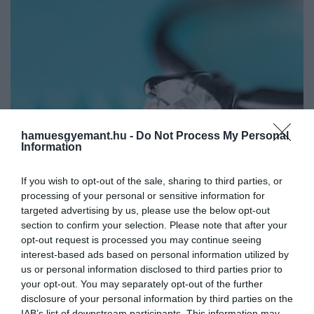
hamuesgyemant.hu -
Do Not Process My Personal
Information
If you wish to opt-out of the sale, sharing to third parties, or
processing of your personal or sensitive information for
targeted advertising by us, please use the below opt-out
section to confirm your selection. Please note that after your
2024. JANUÁR 15. ● HAMU ÉS GYÉMÁNT
opt-out request is processed you may continue seeing
Méregdrága digitális ékszerek:
interest-based ads based on personal information utilized by
Miután áprilisban belépett az NFT-térbe, a
us or personal information disclosed to third parties prior to
NFT-kollekciót dob piacra a…
Tiffany & Co. egy 250 darabos kollekcióval
your opt-out. You may separately opt-out of the further
disclosure of your personal information by third parties on the
új szintre emeli a CryptoPunk medálokat.
HAMU ÉS GYÉMÁNT
IAB’s list of downstream participants. This information may