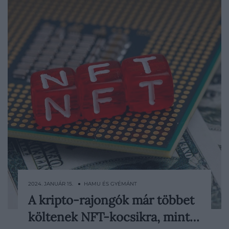
2024. JANUÁR 15. ● HAMU ÉS GYÉMÁNT
A kripto-rajongók már többet
Egy nemrég megjelent tanulmány szerint
költenek NFT-kocsikra, mint…
az NFT-rajongók elképesztő összegeket