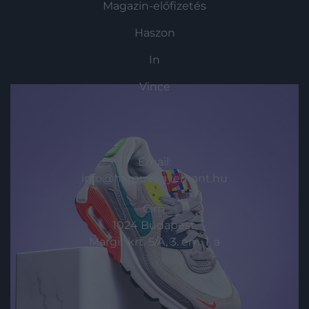
Magazin-előfizetés
Haszon
In
Vince
KAPCSOLAT
Email:
info@hamuesgyemant.hu
Cím:
1024 Budapest,
Margit krt. 5/A, 3. em. 1. a