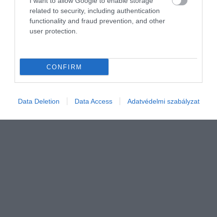
I want to allow Google to enable storage
A Bugatti és Asprey első kollaborációja
karátos luxusszobra
related to security, including authentication
egészen különlegesre sikeredett.
functionality and fraud prevention, and other
user protection.
HAMU ÉS GYÉMÁNT
CONFIRM
Data Deletion
Data Access
Adatvédelmi szabályzat