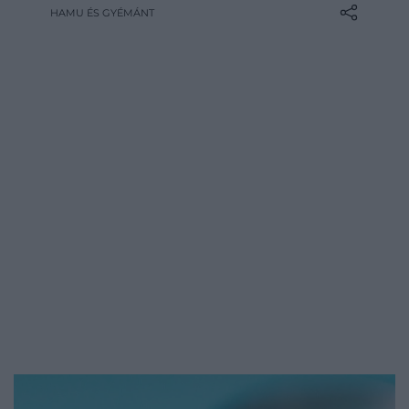
költenek autókkal kapcsolatos digitális
HAMU ÉS GYÉMÁNT
tárgyakra.