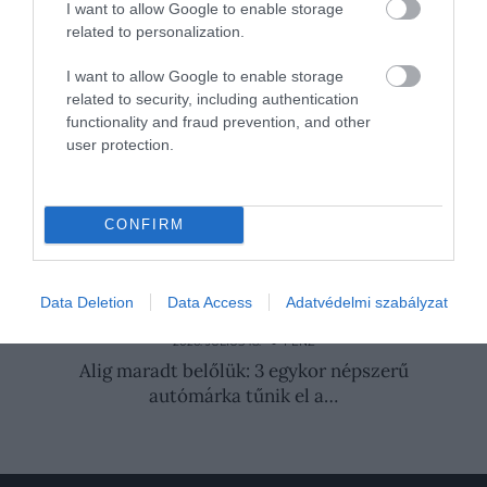
elektromos autókat – ez áll a dolog
I want to allow Google to enable storage
mögött
related to personalization.
A Rolls-Royce-szal és a Bentley-vel veszi
I want to allow Google to enable storage
fel a versenyt a Toyota új luxusautója
related to security, including authentication
Friss magyarországi lista: ezeket az
functionality and fraud prevention, and other
user protection.
autókat lopják el a leggyakrabban
Nyitókép:
Illusztráció
/ parlanteste / Shutterstock
CONFIRM
SUZUKI
TOYOTA
SKODA
AUTÓPIAC
Data Deletion
Data Access
Adatvédelmi szabályzat
2026. JÚLIUS 8. ● PÉNZ
DeltaTrace: így válik érthetővé a Forma-1
2026. JÚLIUS 18. ● PÉNZ
Alig maradt belőlük: 3 egykor népszerű
autómárka tűnik el a…