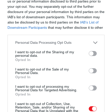
us or personal information disclosed to third parties prior to
your opt-out. You may separately opt-out of the further
Suzuki SX4 S-Cross SUV (illusztráció)
disclosure of your personal information by third parties on the
IAB’s list of downstream participants. This information may
Fotó:
Davidi Vardi / Shutterstock
also be disclosed by us to third parties on the
IAB’s List of
Downstream Participants
that may further disclose it to other
Az első 11 hónap összesített eladásai
third parties.
még pontosabban mutatják a trendeket:
Please note that this website/app uses one or more Google
Personal Data Processing Opt Outs
services and may gather and store information including but
Suzuki – 12 997 darab
not limited to your visit or usage behaviour. You may click to
I want to opt-out of the Sharing of my
personal data.
Toyota – 12 710 darab
grant or deny consent to Google and its third-party tags to
Opted In
Škoda – 10 381 darab
use your data for below specified purposes in below Google
consent section.
Volkswagen – 8149 darab
I want to opt-out of the Sale of my
Personal Data.
Ford – 7951 darab
Opted In
Kia – 7027 darab
BMW – 6552 darab
I want to opt-out of processing my
Personal Data for Targeted Advertising.
Mercedes-Benz – 5189 darab
Opted In
Hyundai – 4807 darab
I want to opt-out of Collection, Use,
Nissan – 4376 darab
Retention, Sale, and/or Sharing of my
Personal Data that Is Unrelated with the