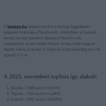
A
Vezess.hu
adatai szerint a hónap legjobban
teljesítő márkája a Škoda lett, miközben a Suzuki,
amely tavaly ilyenkor abszolút favorit volt,
visszaesett a harmadik helyre. A Hyundai nagyot
lépett előre a tavalyi 11. helyről, a Dacia pedig a 9.-ről
ugrott a 7.-re.
A 2025. novemberi toplista így alakult:
Škoda – 1188 autó (+3,94%)
Toyota – 1120 autó (+4,28%)
Suzuki – 900 autó (-28,05%)