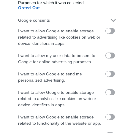
Purposes for which it was collected.
Opted Out
Éves összevetésben a
Ford
növelte legnagyobb
Google consents
mértékben eladásait (+27%), mögötte a
BMW
következik (+22%). A legnagyobb visszaesést a
I want to allow Google to enable storage
related to advertising like cookies on web or
Suzuki
szenvedte el (-9%), ám az összesített adatok
device identifiers in apps.
alapján továbbra is őrzi vezető pozícióját — igaz, már
csak néhány száz autó választja el a Toyotától.
I want to allow my user data to be sent to
Google for online advertising purposes.
Ahogy arról korábban
beszámoltunk
, idén a magyar
használtautó-piac is újra lendületbe jött: közel 700
I want to allow Google to send me
ezer autó cserélt gazdát az év első kilenc
personalized advertising.
hónapjában, ami több mint 13 százalékos
I want to allow Google to enable storage
növekedést jelent 2023-hoz képest.
related to analytics like cookies on web or
device identifiers in apps.
Olvasd el ezt is!
I want to allow Google to enable storage
related to functionality of the website or app.
Továbbra sem igazán vesszük az