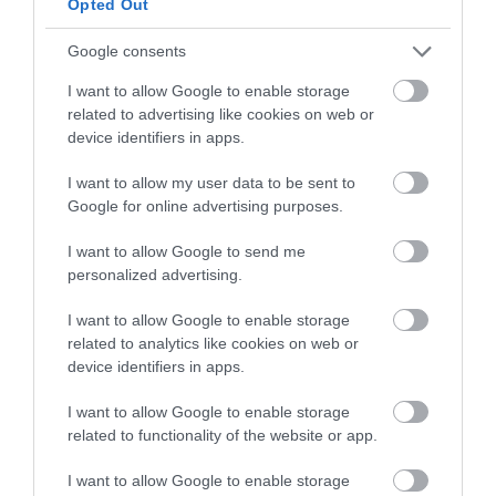
Opted Out
megtetszik, természetesen meg is
vásárolhatja, és eldöntheti, hogy eredeti
Google consents
formájában viszi haza, vagy az EcoReform
Bútor csapatával közösen alakítja tovább.
I want to allow Google to enable storage
related to advertising like cookies on web or
A nyitott raktár és műhely esemény havonta két
device identifiers in apps.
alkalommal kerül megrendezésre az EcoReform
I want to allow my user data to be sent to
Bútor telephelyén. Az első időpont: 2026. március 27.
Google for online advertising purposes.
Reggel 8 órától este 6 óráig várja Dávid és Ruxi az
érdeklődőket.
I want to allow Google to send me
personalized advertising.
További részletek a
Facebook-eseményben
.
I want to allow Google to enable storage
related to analytics like cookies on web or
device identifiers in apps.
Olvasd el ezt is!
I want to allow Google to enable storage
related to functionality of the website or app.
Az EcoReform Bútor alapítói nem
I want to allow Google to enable storage
hagyják, hogy a bútorok a