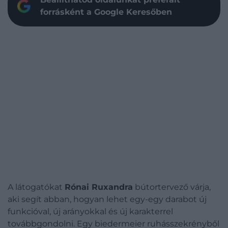
forrásként a Google Keresőben
A látogatókat
Rónai Ruxandra
bútortervező várja,
aki segít abban, hogyan lehet egy-egy darabot új
funkcióval, új arányokkal és új karakterrel
továbbgondolni. Egy biedermeier ruhásszekrényből