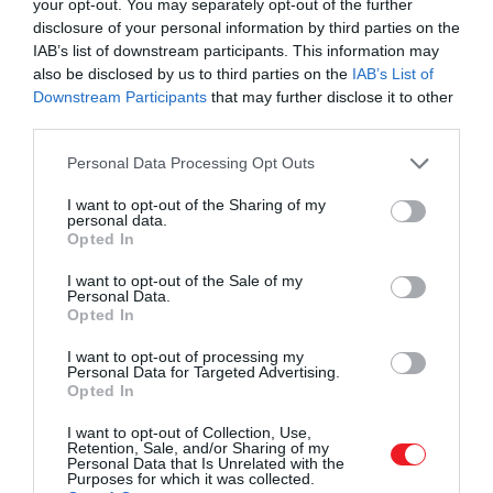
your opt-out. You may separately opt-out of the further
Rónai Ruxandra és Szekeres Dávid
disclosure of your personal information by third parties on the
Fotó:
EcoReform Bútor
IAB’s list of downstream participants. This information may
also be disclosed by us to third parties on the
IAB’s List of
A tervek szerint az EcoReform Bútor Nyitott Raktár
Downstream Participants
that may further disclose it to other
eseményeken a márka alapítója, és műhelyének
third parties.
vezetője,
Szekeres Dávid
is jelen lesz. Ez azt jelenti,
Please note that this website/app uses one or more Google
Personal Data Processing Opt Outs
hogy nem csupán ötletek születnek, a bútorok
services and may gather and store information including but
átalakítása azonnal megrendelhető. Sokan azért
not limited to your visit or usage behaviour. You may click to
I want to opt-out of the Sharing of my
personal data.
nem mernek belevágni egy régi bútor
grant or deny consent to Google and its third-party tags to
Opted In
use your data for below specified purposes in below Google
átalakításába, mert nem tudják, ki fogja elkészíteni.
consent section.
Az EcoReform Bútornál azonban a tervezés, a
I want to opt-out of the Sale of my
Personal Data.
szakértelem és a gyártás egy helyen van, így az
Opted In
elképzelt bútor valóban megszületik.
I want to opt-out of processing my
Personal Data for Targeted Advertising.
Opted In
I want to opt-out of Collection, Use,
Az esemény egy másik fontos lehetőséget
Retention, Sale, and/or Sharing of my
Personal Data that Is Unrelated with the
is kínál. Ha valakinek egy bútor azonnal
Purposes for which it was collected.