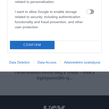
related to personalization.
lomtalanításban végezzék (x)
Egy bútorrestaurátor fejtette meg a 20
I want to allow Google to enable storage
000 éves régészeti rejtélyt
related to security, including authentication
functionality and fraud prevention, and other
user protection.
Nyitókép: EcoReform Bútor
BÚTOR
MEGNYITÓ
PROGRAM
CONFIRM
RAKTÁR
2026. JÚLIUS 18. ● PÉNZ
Alig maradt belőlük: 3 egykor népszerű
Data Deletion
Data Access
Adatvédelmi szabályzat
autómárka tűnik el a…
2026. AUGUSZTUS 3. ● PÉNZ
Olcsó kisautó előzte meg a Teslát – ezek a
legnépszerűbb új…