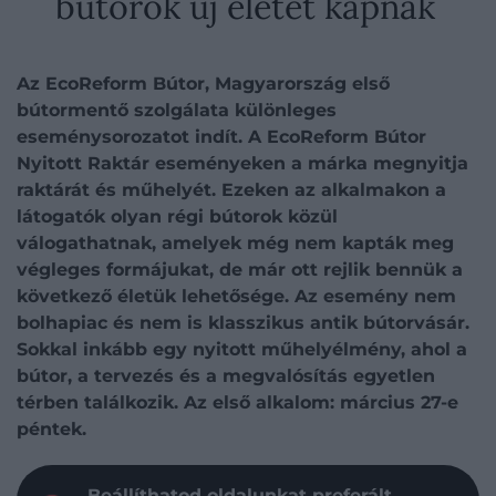
bútorok új életet kapnak
Az EcoReform Bútor, Magyarország első
bútormentő szolgálata különleges
eseménysorozatot indít. A EcoReform Bútor
Nyitott Raktár eseményeken a márka megnyitja
raktárát és műhelyét. Ezeken az alkalmakon a
látogatók olyan régi bútorok közül
válogathatnak, amelyek még nem kapták meg
végleges formájukat, de már ott rejlik bennük a
következő életük lehetősége. Az esemény nem
bolhapiac és nem is klasszikus antik bútorvásár.
Sokkal inkább egy nyitott műhelyélmény, ahol a
bútor, a tervezés és a megvalósítás egyetlen
térben találkozik. Az első alkalom: március 27-e
péntek.
Beállíthatod oldalunkat preferált