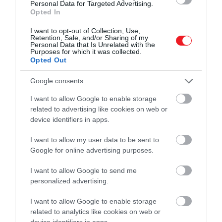
Personal Data for Targeted Advertising.
bérfejlesztést és negyedéves termelési bónuszt
is
Opted In
biztosít, valamint számos béren kívüli juttatást is:
magánegészségbiztosítást, szűrővizsgálatokat, gyári
I want to opt-out of Collection, Use,
Retention, Sale, and/or Sharing of my
egészségközponti ellátást, cafeteriát, támogatott
Personal Data that Is Unrelated with the
Purposes for which it was collected.
étkezést és
munkába járási hozzájárulást
.
Opted Out
Google consents
I want to allow Google to enable storage
Ez is érdekelhet!
related to advertising like cookies on web or
Nagyobb teljesítmény, kisebb fogyasztás: 22
device identifiers in apps.
milliós indulóárral érkezett meg a legújabb
BMW
I want to allow my user data to be sent to
Google for online advertising purposes.
A debreceni gyár maximális kapacitása évi
150 ezer
I want to allow Google to send me
autó
, és a termelés fokozatosan éri majd el a csúcsot. 
personalized advertising.
első itt készülő modell, az
iX3 50 xDrive
két
I want to allow Google to enable storage
villanymotorral összesen
345 kW teljesítményre
lesz
related to analytics like cookies on web or
képes. A SUV 4,9 másodperc alatt gyorsul százra, 108,7
device identifiers in apps.