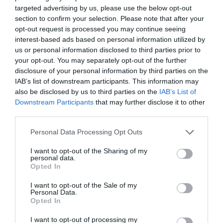
targeted advertising by us, please use the below opt-out
section to confirm your selection. Please note that after your
opt-out request is processed you may continue seeing
interest-based ads based on personal information utilized by
us or personal information disclosed to third parties prior to
your opt-out. You may separately opt-out of the further
A bejegyzés megtekintése az Instagramon
disclosure of your personal information by third parties on the
IAB’s list of downstream participants. This information may
also be disclosed by us to third parties on the
IAB’s List of
Downstream Participants
that may further disclose it to other
third parties.
Please note that this website/app uses one or more Google
Personal Data Processing Opt Outs
services and may gather and store information including but
not limited to your visit or usage behaviour. You may click to
I want to opt-out of the Sharing of my
personal data.
grant or deny consent to Google and its third-party tags to
Opted In
use your data for below specified purposes in below Google
consent section.
I want to opt-out of the Sale of my
BMW Group Gyár Debrecen (@bmw_group_gyar_debrecen) által megosztott bejegyzés
Personal Data.
Opted In
A BMW ezen felül
műszakpótlékot, éves
I want to opt-out of processing my