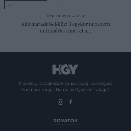
AUTÓGYÁRTÁS
2026. JÚLIUS 8. ● PÉNZ
DeltaTrace: így válik érthetővé a Forma-1
2026. JÚLIUS 18. ● PÉNZ
Alig maradt belőlük: 3 egykor népszerű
autómárka tűnik el a…
Művelődj, szórakozz, kíváncsiskodj, kóstolgass
és ismerd meg a Hamu és Gyémánt világát!
ROVATOK