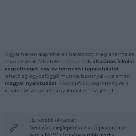
A gyár három alapfeltételt határozott meg a termelési
munkatársak felvételéhez: legalább
általános iskolai
végzettséget
,
egy év termelési tapasztalatot
–
lehetőleg egybefüggő munkaviszonnyal –, valamint
magyar nyelvtudást
. A középfokú végzettség és a
korábbi összeszerelési gyakorlat előnyt jelent.
Ha tovább olvasnál:
Nem várt meglepetés az autópiacon: már
nem a BMW a legnépszerűbb márka