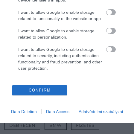
kWh-s akkumulátora pedig maximum
400 kW
teljesítménnyel tölthető
, így
akár 800 kilométeres
I want to allow Google to enable storage
WLTP szerinti hatótávra is képes, írja a
Haszon
.
related to functionality of the website or app.
I want to allow Google to enable storage
Olvasd el ezt is!
related to personalization.
Nem lesz népszerű húzás: mostantól
I want to allow Google to enable storage
related to security, including authentication
havonta kell fizetni az ülésfűtésért a BMW-
functionality and fraud prevention, and other
nél
user protection.
Nem olcsó, de akár te is megvásárolhatod
ezt az 1940-ben készült BMW-t
Kincsvadászat tavasszal a hóban – BMW
CONFIRM
autót nyert a szerencsés
Nyitókép:
Illusztráció
/ Ceri Breeze / Shutterstock
Data Deletion
Data Access
Adatvédelmi szabályzat
DEBRECEN
BMW
FIZETÉS