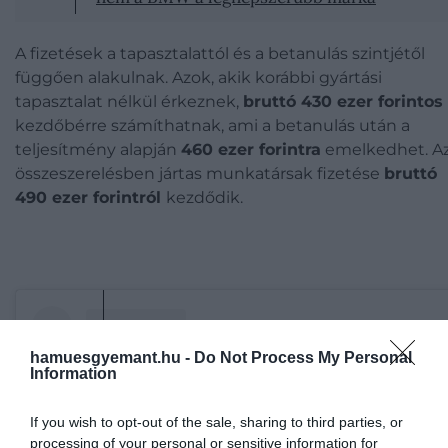
A fizetések a tapasztalattól és a betanulás szintjétől
függően alakulnak. Azok, akik korábbi gyártási
tapasztalat nélkül érkeznek,
bruttó 430 ezer forintos
kezdőbérre számíthatnak, ami a betanulás után a
teljesítmény alapján
460 ezer forintra
emelkedhet. A
összeszerelésben jártas munkatársak fizetése
bruttó
490 ezer forintról
kezdődik.
hamuesgyemant.hu -
Do Not Process My Personal
Information
If you wish to opt-out of the sale, sharing to third parties, or
processing of your personal or sensitive information for