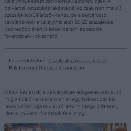
tavalyhoz képest csökkentek a bérleti díjak. A
belvárosi kétszobás lakásoknál ez csak minimális 3
százalék körüli árcsökkenés, de a belvárostól
távolabb már a tavalyinál akár 20-25 százalékkal
kedvezőbb árért is lehet bérelni az osztrák
fővárosban – olvasható.
Ez is érdekelhet:
Elszálltak a nyaralóárak: a
Balaton már Budapest sarkában
A havi bérleti díj a belvárosban átlagosan 880 euró,
míg a külső kerületekben az egy hálószobás kis
lakás bérleti díja 656 euró, ami mintegy 328 ezer,
illetve 245 ezer forintnak felel meg.