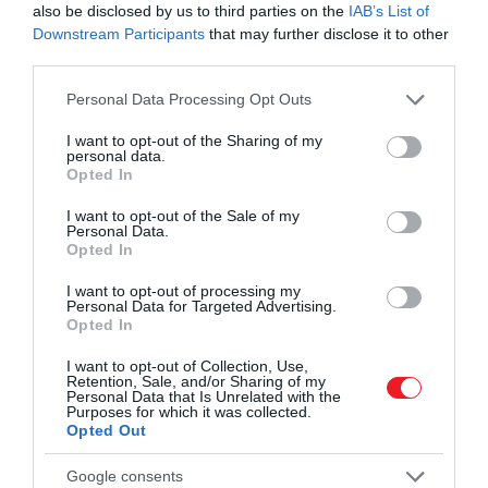
also be disclosed by us to third parties on the
IAB’s List of
Pozsonyban egy belvárosi egy hálószobás lakásért
Downstream Participants
that may further disclose it to other
átlagosan 246 ezer forintnak, a külső városrészben
third parties.
pedig 190 ezer forintnak megfelelő eurót kell
Please note that this website/app uses one or more Google
havonta fizetni (rezsiköltségek nélkül) az ingatlan
Personal Data Processing Opt Outs
services and may gather and store information including but
bérlőjének.
not limited to your visit or usage behaviour. You may click to
I want to opt-out of the Sharing of my
personal data.
grant or deny consent to Google and its third-party tags to
A szlovén főváros belvárosában 225 ezer forintot, a
Opted In
use your data for below specified purposes in below Google
külső városrészben 178 ezer forintot kell havonta a
consent section.
I want to opt-out of the Sale of my
lakhatásra fordítani. Horvátországban már euróban
Personal Data.
Opted In
kell fizetni a bérlakásokért, forintra átszámolva
gyakorlatilag Ljubljanához hasonló az árszint.
I want to opt-out of processing my
Personal Data for Targeted Advertising.
Opted In
I want to opt-out of Collection, Use,
Olvasd el ezt is!
Ekkora különbség van a
Retention, Sale, and/or Sharing of my
felújításra váró és felújított magyar lakások árai
Personal Data that Is Unrelated with the
Purposes for which it was collected.
között
Opted Out
Google consents