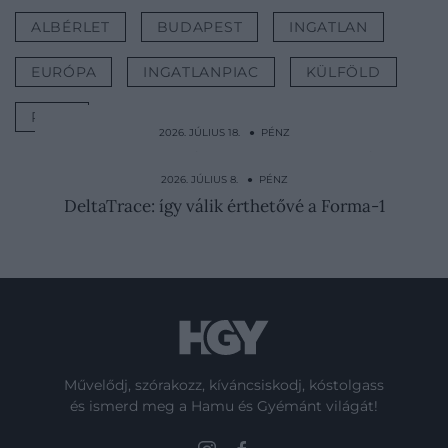
ALBÉRLET
BUDAPEST
INGATLAN
EURÓPA
INGATLANPIAC
KÜLFÖLD
PÉNZ
2026. JÚLIUS 18. ● PÉNZ
Alig maradt belőlük: 3 egykor népszerű
autómárka tűnik el a…
2026. JÚLIUS 8. ● PÉNZ
DeltaTrace: így válik érthetővé a Forma-1
Művelődj, szórakozz, kíváncsiskodj, kóstolgass
és ismerd meg a Hamu és Gyémánt világát!