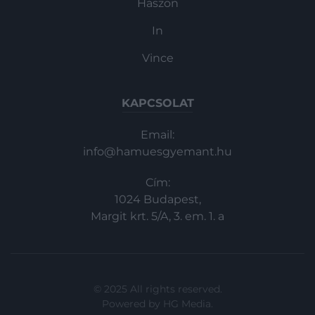
Haszon
In
Vince
KAPCSOLAT
Email:
info@hamuesgyemant.hu
Cím:
1024 Budapest,
Margit krt. 5/A, 3. em. 1. a
© 2025 All rights reserved.
Powered by
HG Media
.