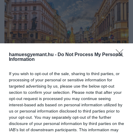
hamuesgyemant.hu -
Do Not Process My Personal
Information
If you wish to opt-out of the sale, sharing to third parties, or
Bécs
processing of your personal or sensitive information for
targeted advertising by us, please use the below opt-out
Fotó: Shutterstock
section to confirm your selection. Please note that after your
opt-out request is processed you may continue seeing
Varsóban egy belvárosi kétszobás lakás bérleti díja
interest-based ads based on personal information utilized by
forintra átszámítva 310 ezer, a városközponttól
us or personal information disclosed to third parties prior to
your opt-out. You may separately opt-out of the further
távolabb pedig 245 ezer forintot tesz ki havonta az
disclosure of your personal information by third parties on the
elemzés szerint.
IAB’s list of downstream participants. This information may