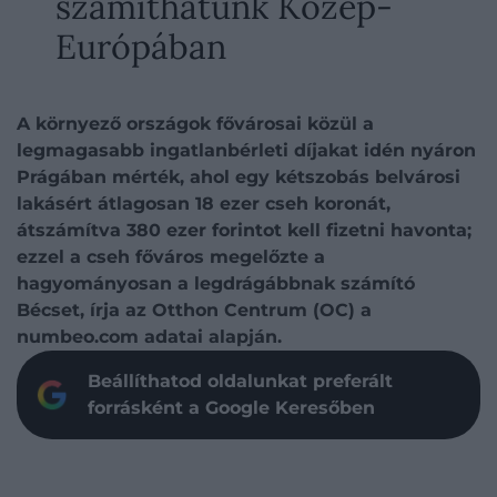
számíthatunk Közép-
Európában
A környező országok fővárosai közül a
legmagasabb ingatlanbérleti díjakat idén nyáron
Prágában mérték, ahol egy kétszobás belvárosi
lakásért átlagosan 18 ezer cseh koronát,
átszámítva 380 ezer forintot kell fizetni havonta;
ezzel a cseh főváros megelőzte a
hagyományosan a legdrágábbnak számító
Bécset, írja az Otthon Centrum (OC) a
numbeo.com adatai alapján.
Beállíthatod oldalunkat preferált
forrásként a Google Keresőben