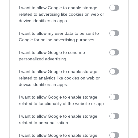
I want to allow Google to enable storage
related to advertising like cookies on web or
device identifiers in apps.
I want to allow my user data to be sent to
Google for online advertising purposes.
I want to allow Google to send me
personalized advertising.
I want to allow Google to enable storage
related to analytics like cookies on web or
device identifiers in apps.
Ljubljana
I want to allow Google to enable storage
related to functionality of the website or app.
Shutterstock
I want to allow Google to enable storage
Ennél relatív kedvezőbbek a bérleti díjak
related to personalization.
Belgrádban, ahol 188 ezer forintnak megfelelő szerb
dinárért tudnak az emberek belvárosi kétszobás
I want to allow Google to enable storage