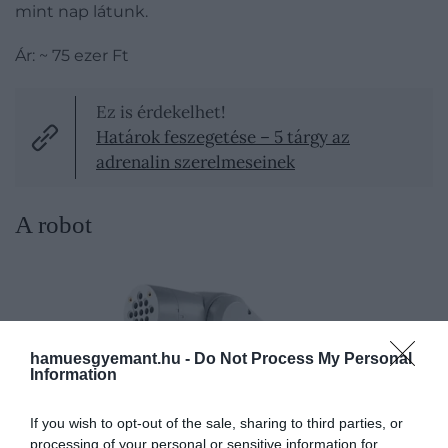
mint nap látunk.
Ár: ~ 75 ezer Ft
Ez is érdekelhet!
Határok feszegetése – 5 tárgy az
adrenalin szerelmeseinek
A robot
hamuesgyemant.hu -
Do Not Process My Personal
Information
If you wish to opt-out of the sale, sharing to third parties, or
processing of your personal or sensitive information for