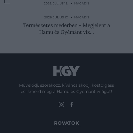
2026. JÚLIUS 15. ● MAGAZIN
Az Omorovicza világával bővül a The St.
Regis Budapest…
2026. JÚLIUS 17. ● MAGAZIN
Természetes mederben – Megjelent a
Hamu és Gyémánt víz…
Művelődj, szórakozz, kíváncsiskodj, kóstolgass
és ismerd meg a Hamu és Gyémánt világát!
ROVATOK