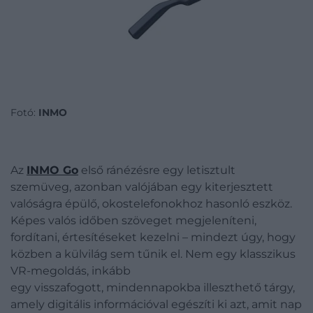
Fotó:
INMO
Az
INMO Go
első ránézésre egy letisztult
szemüveg, azonban valójában egy kiterjesztett
valóságra épülő, okostelefonokhoz hasonló eszköz.
Képes valós időben szöveget megjeleníteni,
fordítani, értesítéseket kezelni – mindezt úgy, hogy
közben a külvilág sem tűnik el. Nem egy klasszikus
VR-megoldás, inkább
egy visszafogott, mindennapokba illeszthető tárgy,
amely digitális információval egészíti ki azt, amit nap