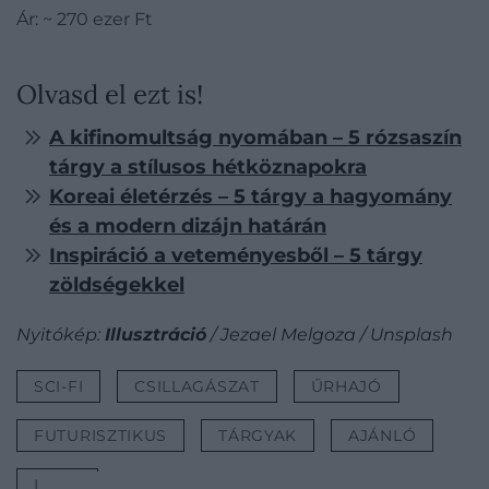
Ár: ~ 270 ezer Ft
Olvasd el ezt is!
A kifinomultság nyomában – 5 rózsaszín
tárgy a stílusos hétköznapokra
Koreai életérzés – 5 tárgy a hagyomány
és a modern dizájn határán
Inspiráció a veteményesből – 5 tárgy
zöldségekkel
Nyitókép:
Illusztráció
/ Jezael Melgoza / Unsplash
SCI-FI
CSILLAGÁSZAT
ŰRHAJÓ
FUTURISZTIKUS
TÁRGYAK
AJÁNLÓ
LISTA