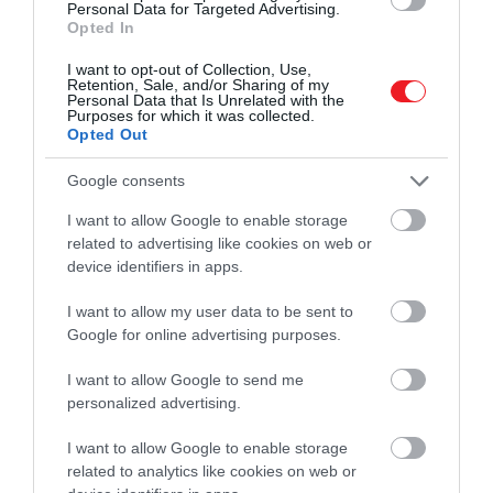
Personal Data for Targeted Advertising.
fogalmát a nagyüzemi felhasználáshoz kötötte. Az
Opted In
ötleteket szó szerint kézzelfogható formába lehet
önteni vele.
I want to opt-out of Collection, Use,
Retention, Sale, and/or Sharing of my
Personal Data that Is Unrelated with the
Purposes for which it was collected.
Ár: ~ 395 ezer Ft
Opted Out
A lámpa
Google consents
I want to allow Google to enable storage
related to advertising like cookies on web or
device identifiers in apps.
I want to allow my user data to be sent to
Google for online advertising purposes.
I want to allow Google to send me
personalized advertising.
I want to allow Google to enable storage
related to analytics like cookies on web or