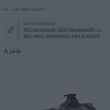
Ár: ~ 450–900 ezer Ft
Ezt is nézd meg!
1927-ben készült, 2026-ban játszódik – a
film, amely megalapozta a sci-fi műfaját
A játék