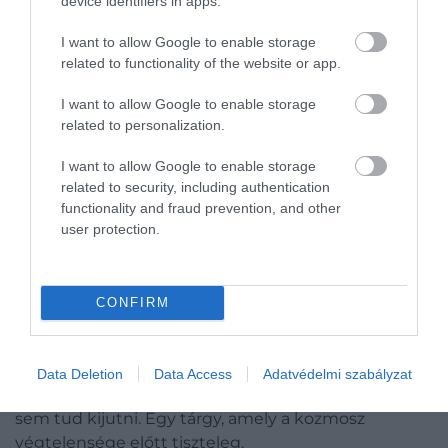
device identifiers in apps.
I want to allow Google to enable storage
related to functionality of the website or app.
I want to allow Google to enable storage
related to personalization.
I want to allow Google to enable storage
Fotó:
Catrinel Sabacig
related to security, including authentication
functionality and fraud prevention, and other
Catrinel Sabacig
tervezte lámpa, amely
user protection.
az Event Horizon fantázianevet viseli, kifejezetten
azt az élményt szeretné megidézni,
amikor felnézünk az éjszakai égboltra,
CONFIRM
majd rácsodálkozunk a csillagok felfoghatatlan
messziségére. Ez az ismeretlen világ
inspirálta a formát is: az eseményhorizont a fekete
Data Deletion
Data Access
Adatvédelmi szabályzat
lyukaknak azt a határát jelöli, ahonnan még a fény
sem tud kijutni. Egy tárgy, amely a kozmosz
végtelensége előtt tiszteleg.