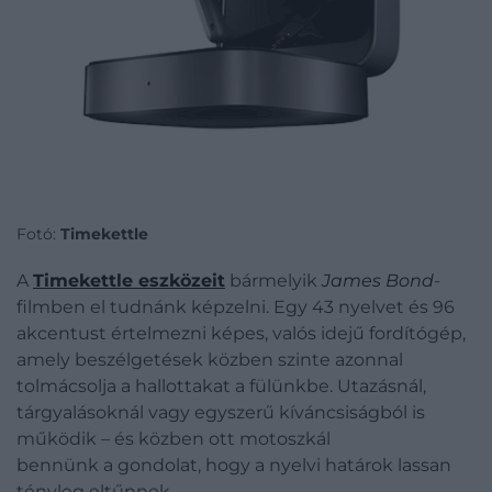
Fotó:
Timekettle
A
Timekettle eszközeit
bármelyik
James Bond
-
filmben el tudnánk képzelni. Egy 43 nyelvet és 96
akcentust értelmezni képes, valós idejű fordítógép,
amely beszélgetések közben szinte azonnal
tolmácsolja a hallottakat a fülünkbe. Utazásnál,
tárgyalásoknál vagy egyszerű kíváncsiságból is
működik – és közben ott motoszkál
bennünk a gondolat, hogy a nyelvi határok lassan
tényleg eltűnnek.