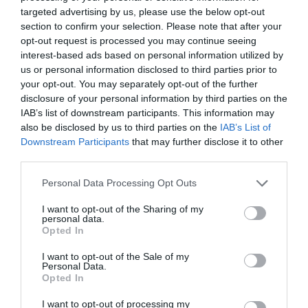
targeted advertising by us, please use the below opt-out
section to confirm your selection. Please note that after your
opt-out request is processed you may continue seeing
interest-based ads based on personal information utilized by
us or personal information disclosed to third parties prior to
your opt-out. You may separately opt-out of the further
disclosure of your personal information by third parties on the
IAB’s list of downstream participants. This information may
also be disclosed by us to third parties on the
IAB’s List of
Downstream Participants
that may further disclose it to other
third parties.
Fotó:
INFUZE Robotics
Please note that this website/app uses one or more Google
Personal Data Processing Opt Outs
services and may gather and store information including but
Az
Elephant Robotics mechArm 270
a
not limited to your visit or usage behaviour. You may click to
I want to opt-out of the Sharing of my
jövő kreatív otthonainak alapkelléke. Ez egy
personal data.
grant or deny consent to Google and its third-party tags to
Opted In
kompakt, hat tengely mentén mozgó robotkar,
use your data for below specified purposes in below Google
amely már elsősorban asztali használatra készült.
consent section.
I want to opt-out of the Sale of my
Personal Data.
Kreatív projektekhez, oktatáshoz vagy
Opted In
kísérletezéshez egyaránt alkalmas, és azt az
előítéletet bontja le, amely eddig a robotika
I want to opt-out of processing my