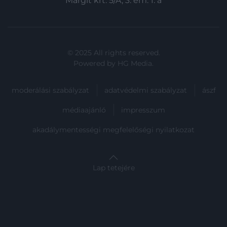
Margit krt. 5/A, 3. em. 1. a
© 2025 All rights reserved.
Powered by
HG Media
.
moderálási szabályzat
adatvédelmi szabályzat
ászf
médiaajánló
impresszum
akadálymentességi megfelelőségi nyilatkozat
Lap tetejére