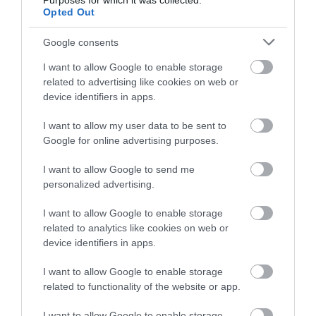
Purposes for which it was collected.
Majd a régi iskolatárs hozzátette, hogy miután
Opted Out
Katalin elkezdte a Marlborough-t, szinte
kivirágzott
és lassan, de biztosan visszanyerte az önbizalmát.
Google consents
I want to allow Google to enable storage
Bárhogyan is alakul majd a királyi gyermekek
related to advertising like cookies on web or
tanulmánya, abban biztosak lehetünk, hogy Katalin
device identifiers in apps.
és Vilmos
különleges figyelemmel
és
türelemmel
állnak hozzá a
gyerekneveléshez
.
I want to allow my user data to be sent to
Ahogy arról korábban
beszámoltunk
, Katalin
Google for online advertising purposes.
hajthatatlan, ha a szülői feladatokról és a
I want to allow Google to send me
gyereknevelésről van szó: következetesen képviseli
personalized advertising.
azokat az elveket, melyeket ő maga is hoz
családjából. Legyen szó a korai gyermekévek
I want to allow Google to enable storage
fontosságát hangsúlyozó munkájáról, vagy a
related to analytics like cookies on web or
gyerekeivel közösen végzett jótékonykodásról,
device identifiers in apps.
egyértelmű, hogy Katalin számára a gyereknevelés
I want to allow Google to enable storage
nemcsak kötelező feladat, hanem egy életre szóló
related to functionality of the website or app.
hivatás
is egyben.
I want to allow Google to enable storage