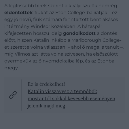
A legfrissebb hírek szerint a királyi szülők nemrég
eldöntötték
: fiukat az Eton College-ba íratják – ez
egy jó nevű, fiúk számára fenntartott bentlakásos
intézmény Windsor közelében. A házaspár
kifejezetten hosszú ideig
gondolkodott
a döntés
előtt, hiszen Katalin inkább a Marlborough College-
et szerette volna választani – ahol ő maga is tanult –,
míg Vilmos azt látta volna szívesen, ha elsőszülött
gyermekük az ő nyomdokaiba lép, és az Etonba
megy.
Ez is érdekelhet!
Katalin visszavesz a tempóból:
mostantól sokkal kevesebb eseményen
jelenik majd meg