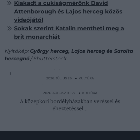
Kiakadt a cukiságmérőnk David
Attenborough és Lajos herceg közös
videójától
Sokak szerint Katalin mentheti meg a
brit monarchiát
Nyitókép:
György herceg, Lajos herceg és Sarolta
hercegnő
/ Shutterstock
KIRÁLYI CSALÁD
SAROLTA HERCEGNŐ
2026. JÚLIUS 26. ● KULTÚRA
Férje bezárta és erőszakkal kényszerítette
írásra, később…
2026. AUGUSZTUS 7. ● KULTÚRA
A középkori bordélyházakban veréssel és
éheztetéssel…