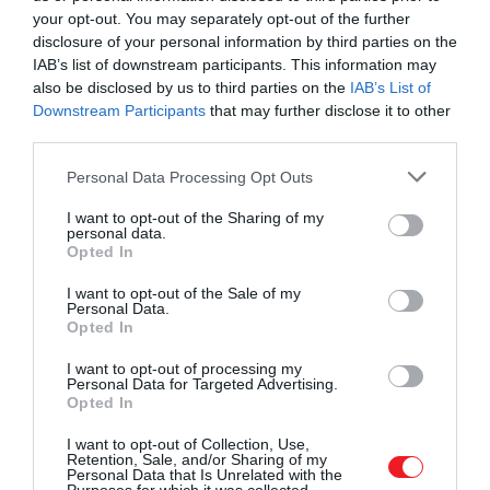
Vilmosék óvatosan készítik fel György
your opt-out. You may separately opt-out of the further
disclosure of your personal information by third parties on the
herceget a trónra
IAB’s list of downstream participants. This information may
also be disclosed by us to third parties on the
IAB’s List of
Számos királyi szakértői vélemény szerint a 10 éves
Downstream Participants
that may further disclose it to other
Sarolta hercegnő
nagy valószínűséggel édesanyja
third parties.
példáját
fogja követni, és a Marlborough College-be
Please note that this website/app uses one or more Google
Personal Data Processing Opt Outs
kerül, mikor elérkezik az idő. A híreket alátámasztja,
services and may gather and store information including but
hogy Katalin hercegné kifejezetten jó emlékeket
not limited to your visit or usage behaviour. You may click to
I want to opt-out of the Sharing of my
personal data.
őriz az ott töltött éveiről – egykori osztálytársa így
grant or deny consent to Google and its third-party tags to
Opted In
emlékezett vissza:
use your data for below specified purposes in below Google
consent section.
I want to opt-out of the Sale of my
Personal Data.
Opted In
Katalin új diákként, a tanév közepén
érkezett. Azt hallottuk, hogy az előző
I want to opt-out of processing my
Personal Data for Targeted Advertising.
iskolájában nagyon csúnyán bántak vele, és
Opted In
amikor megérkezett, nagyon vékony és
I want to opt-out of Collection, Use,
sápadt volt, szint alig volt önbizalma.
Retention, Sale, and/or Sharing of my
Personal Data that Is Unrelated with the