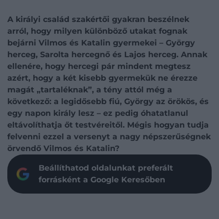
A királyi család szakértői gyakran beszélnek
arról, hogy milyen különböző utakat fognak
bejárni Vilmos és Katalin gyermekei – György
herceg, Sarolta hercegnő és Lajos herceg. Annak
ellenére, hogy hercegi pár mindent megtesz
azért, hogy a két kisebb gyermekük ne érezze
magát „tartaléknak”, a tény attól még a
következő: a legidősebb fiú, György az örökös, és
egy napon király lesz – ez pedig óhatatlanul
eltávolíthatja őt testvéreitől. Mégis hogyan tudja
felvenni ezzel a versenyt a nagy népszerűségnek
örvendő Vilmos és Katalin?
Beállíthatod oldalunkat preferált
forrásként a Google Keresőben