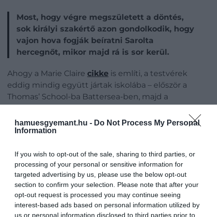
Most, hogy végre megszületett a döntés,
sok királyi szakértő azon gondolkodik, hogy
vajon hova fogják beíratni Sarolta
hercegnőt, mikor majd rá is sor kerül.
Ahogy a Marie Claire
cikke
is említi, a testvérek
eddig mindig együtt jártak iskolába – először a
Thomas’ School-ba Battersea-ben, majd a
Lambrookba, miután 2022-ben a család az Adelaide
Cottage-ba költözött. Most először azonban külön
hamuesgyemant.hu -
Do Not Process My Personal
Information
iskolába fognak járni, mivel az Eton College kizárólag
fiúkat fogad – így biztos, hogy Vilmosnak és
Katalinnak más iskolát kell keresniük lányuk
If you wish to opt-out of the sale, sharing to third parties, or
processing of your personal or sensitive information for
számára.
targeted advertising by us, please use the below opt-out
section to confirm your selection. Please note that after your
opt-out request is processed you may continue seeing
interest-based ads based on personal information utilized by
Figyelmedbe ajánljuk!
us or personal information disclosed to third parties prior to