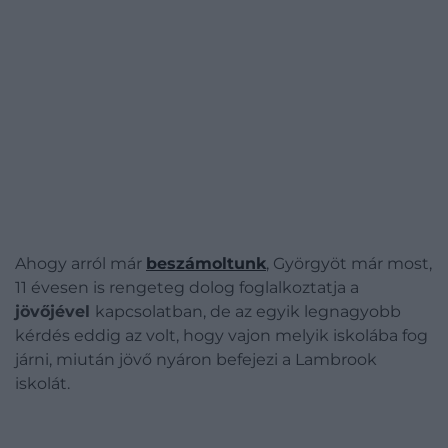
Ahogy arról már
beszámoltunk
, Györgyöt már most,
11 évesen is rengeteg dolog foglalkoztatja a
jövőjével
kapcsolatban, de az egyik legnagyobb
kérdés eddig az volt, hogy vajon melyik iskolába fog
járni, miután jövő nyáron befejezi a Lambrook
iskolát.