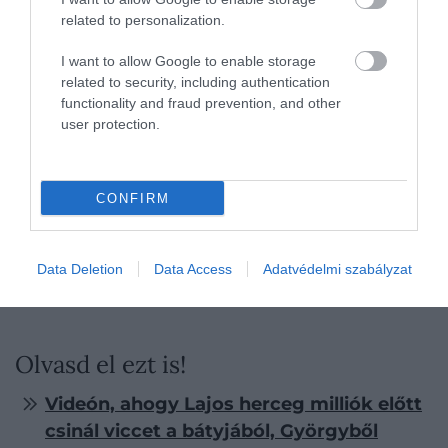
related to personalization.
I want to allow Google to enable storage
related to security, including authentication
functionality and fraud prevention, and other
user protection.
CONFIRM
Data Deletion
Data Access
Adatvédelmi szabályzat
Fotó:
Shutterstock
Olvasd el ezt is!
Videón, ahogy Lajos herceg milliók előtt
csinál viccet a bátyjából, Györgyből