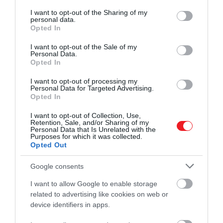
egyébként a jóval később megjelenő,
services and may gather and store information including but
modern matematika előfutárának
not limited to your visit or usage behaviour. You may click to
I want to opt-out of the Sharing of my
personal data.
grant or deny consent to Google and its third-party tags to
mondható.
Opted In
use your data for below specified purposes in below Google
consent section.
I want to opt-out of the Sale of my
Ajánljuk figyelmedbe!
Personal Data.
Opted In
4000 éves koponya ismerteti, hogyan
kezelték a rákot az ókori egyiptomiak
I want to opt-out of processing my
Personal Data for Targeted Advertising.
Opted In
I want to opt-out of Collection, Use,
Retention, Sale, and/or Sharing of my
A Hendy által bemutatott ókori feladatok annak
Personal Data that Is Unrelated with the
idején az édubbáknak, azaz a sumér írnokiskolák
Purposes for which it was collected.
Opted Out
tanulóinak szóltak, akik nemcsak az ősi írást, hanem
a matematika tanulmányát is elsajátíthatták.
Google consents
Belőlük lettek később a hivatásos írnokok, ami az
I want to allow Google to enable storage
egyik legfontosabb pozíciónak számított a korban a
related to advertising like cookies on web or
birodalom megfelelő működése szempontjából,
device identifiers in apps.
egészen a Kr. e. 6. századig.