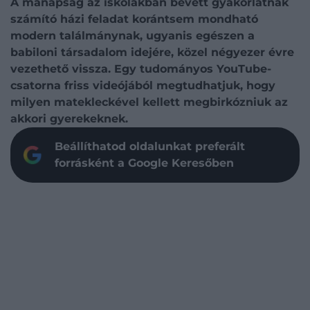
A manapság az iskolákban bevett gyakorlatnak
számító házi feladat korántsem mondható
modern találmánynak, ugyanis egészen a
babiloni társadalom idejére, közel négyezer évre
vezethető vissza. Egy tudományos YouTube-
csatorna friss videójából megtudhatjuk, hogy
milyen matekleckével kellett megbirkózniuk az
akkori gyerekeknek.
Beállíthatod oldalunkat preferált
forrásként a Google Keresőben