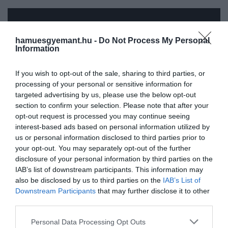
hamuesgyemant.hu -
Do Not Process My Personal
Information
If you wish to opt-out of the sale, sharing to third parties, or
processing of your personal or sensitive information for
targeted advertising by us, please use the below opt-out
section to confirm your selection. Please note that after your
Ez is érdekelhet!
opt-out request is processed you may continue seeing
Ezért hagyták abba a könyvolvasást az
interest-based ads based on personal information utilized by
ókori rómaiak
us or personal information disclosed to third parties prior to
your opt-out. You may separately opt-out of the further
disclosure of your personal information by third parties on the
IAB’s list of downstream participants. This information may
also be disclosed by us to third parties on the
IAB’s List of
Downstream Participants
Ami első ránézésre furcsa lehet, az az, hogy
that may further disclose it to other
third parties.
akkoriban nem tízes, hanem hatvanas
alapú számrendszerben dolgoztak – ami
Please note that this website/app uses one or more Google
Personal Data Processing Opt Outs