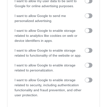
I want to allow my user data to be sent to
Google for online advertising purposes.
Olvasd el ezt is!
I want to allow Google to send me
Az ókori Római Birodalom
personalized advertising.
szennyezettsége miatt egész Európában
I want to allow Google to enable storage
csökkent az emberek IQ-ja
related to analytics like cookies on web or
Lenyűgöző ókori csillagvizsgálót tártak
device identifiers in apps.
fel Egyiptomban
I want to allow Google to enable storage
4000 éves recept alapján főzték meg a
related to functionality of the website or app.
világ legrégebbi sörét
I want to allow Google to enable storage
Nyitókép:
Illusztráció
/ Denis–S/Shutterstock
related to personalization.
MATEMATIKA
BABILON
ÓKOR
I want to allow Google to enable storage
2026. JÚLIUS 12. ● KULTÚRA
related to security, including authentication
Vérsas: a viking kivégzés, amelynél
functionality and fraud prevention, and other
kegyetlenebbet…
user protection.
2026. AUGUSZTUS 1. ● KULTÚRA
10 méter magasan lógtak a várfalból a
középkori vécék