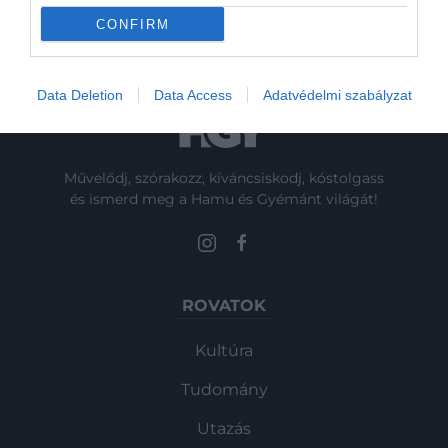
CONFIRM
Data Deletion
Data Access
Adatvédelmi szabályzat
Művelődj, szórakozz, kíváncsiskodj, kóstolgass
és ismerd meg a Hamu és Gyémánt világát!
ROVATOK
Kultúra
Tudomány
Utazás