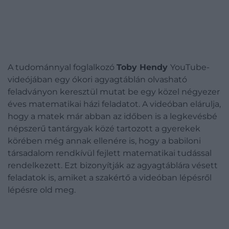
A tudománnyal foglalkozó
Toby Hendy
YouTube-
videójában egy ókori agyagtáblán olvasható
feladványon keresztül mutat be egy közel négyezer
éves matematikai házi feladatot. A videóban elárulja,
hogy a matek már abban az időben is a legkevésbé
népszerű tantárgyak közé tartozott a gyerekek
körében még annak ellenére is, hogy a babiloni
társadalom rendkívül fejlett matematikai tudással
rendelkezett. Ezt bizonyítják az agyagtáblára vésett
feladatok is, amiket a szakértő a videóban lépésről
lépésre old meg.