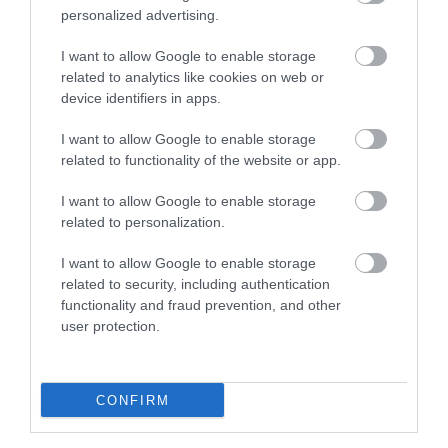
Egy rajongó megosztotta elemzését, a focis videó
personalized advertising.
alatt kommentálva:
I want to allow Google to enable storage
related to analytics like cookies on web or
device identifiers in apps.
Sarolta hercegnő = Diána
hercegné kinézete + Katalin
I want to allow Google to enable storage
related to functionality of the website or app.
sajátosságai.
I want to allow Google to enable storage
related to personalization.
Vilmos herceg számára valószínűleg óriási
I want to allow Google to enable storage
jelentőséggel bír majd, hogy gyermekei egyre
related to security, including authentication
többet mutatnak édesanyja vonásaiból. Köztudott
functionality and fraud prevention, and other
tény, hogy rendszeresen beszél nekik Diánáról. Így
user protection.
bár soha nem találkozhattak vele, a néhai hercegné
mindig is fontos része lesz a gyerekek életének.
CONFIRM
Forrás:
Marie Claire UK