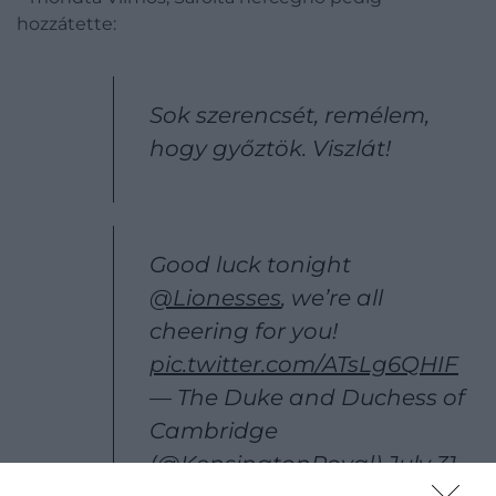
hozzátette:
Sok szerencsét, remélem,
hogy győztök. Viszlát!
Good luck tonight
@Lionesses
, we’re all
cheering for you!
pic.twitter.com/ATsLg6QHIF
— The Duke and Duchess of
Cambridge
(@KensingtonRoyal)
July 31,