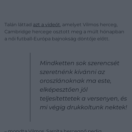
Talán láttad
azt a videót
, amelyet Vilmos herceg,
Cambridge hercege osztott meg a múlt hónapban
a női futball-Európa bajnokság döntője előtt.
Mindketten sok szerencsét
szeretnénk kívánni az
oroszlánoknak ma este,
elképesztően jól
teljesítettetek a versenyen, és
mi végig drukkoltunk nektek!
– mondta Vilmos, Sarolta hercegnő pedig