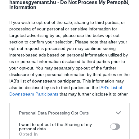
2022
hamuesgyemant.hu -
Do Not Process My Personal
Information
If you wish to opt-out of the sale, sharing to third parties, or
Ritkán látni olyan videót, amelyen a Cambridge-
processing of your personal or sensitive information for
gyerekek a kamerába beszélnek, pont emiatt a
targeted advertising by us, please use the below opt-out
rajongók kapva kaptak az alkalmon, hogy
section to confirm your selection. Please note that after your
megállapítsák, kire is hasonlít az ifjú hercegnő.
opt-out request is processed you may continue seeing
interest-based ads based on personal information utilized by
Sokan egyetértettek abban, hogy Sarolta egyre
us or personal information disclosed to third parties prior to
your opt-out. You may separately opt-out of the further
inkább úgy néz ki, mint néhai nagymamája, Diána
disclosure of your personal information by third parties on the
hercegné.
IAB’s list of downstream participants. This information may
also be disclosed by us to third parties on the
IAB’s List of
Az egyik fan ezt írta:
Downstream Participants
that may further disclose it to other
third parties.
Please note that this website/app uses one or more Google
Personal Data Processing Opt Outs
Sarolta kezd hasonlítani
services and may gather and store information including but
Diána hercegnére.
not limited to your visit or usage behaviour. You may click to
I want to opt-out of the Sharing of my
personal data.
grant or deny consent to Google and its third-party tags to
Opted In
use your data for below specified purposes in below Google