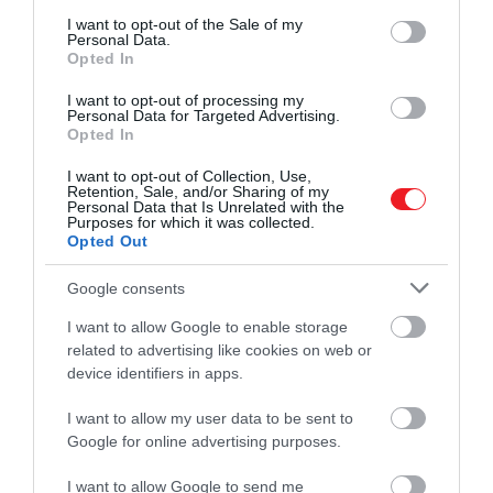
consent section.
I want to opt-out of the Sale of my
Egy másik egyenesen Vilmos herceghez fordult:
Personal Data.
Opted In
I want to opt-out of processing my
Personal Data for Targeted Advertising.
Sarolta gyönyörű, látom
Opted In
benne anyukádat, Diánát,
I want to opt-out of Collection, Use,
Retention, Sale, and/or Sharing of my
gyönyörű!
Personal Data that Is Unrelated with the
Purposes for which it was collected.
Opted Out
De a hétéves kislányt nem csak Diánához
Google consents
hasonlították. A rajongók gyorsan rámutattak a
I want to allow Google to enable storage
Katalin hercegnére való hasonlóságára is. Nem ez az
related to advertising like cookies on web or
első alkalom, hogy a rajongók felhívják a figyelmet a
device identifiers in apps.
Sarolta hercegnő és a hercegné közötti
hasonlóságra, hiszen a kislányt már korábban is
I want to allow my user data to be sent to
Google for online advertising purposes.
látták, amint az anyukája gesztusait másolja.
I want to allow Google to send me