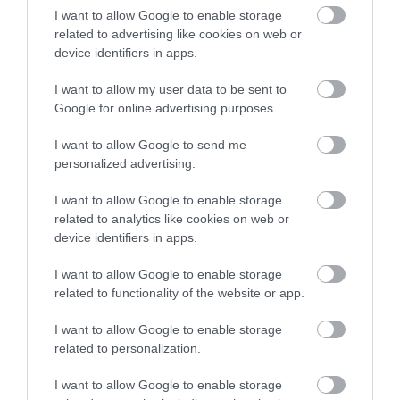
Marion Rubini
, a tartományi antropológiai szolgálat
I want to allow Google to enable storage
igazgatója kiemelte, a neandervölgyi alkotta az első
related to advertising like cookies on web or
igazi emberi társadalmat, Az ásatásokon nagy
device identifiers in apps.
számban találtak állatcsontokat is, köztük elefántok,
I want to allow my user data to be sent to
orrszarvúk, óriásszarvasok, vadkecskék, barlangi
Google for online advertising purposes.
medvék és őstulkok maradványait. Archeológusok
szerint a barlangban talált leletek alapján
I want to allow Google to send me
tökéletesen sikerült rekonstruálni a korabeli
personalized advertising.
környezetet és klímát.
I want to allow Google to enable storage
related to analytics like cookies on web or
A ma élő ember legközelebbi rokonai, hajdan
device identifiers in apps.
Európát, a Közel-Keletet, Közép-Ázsiát és Nyugat-
Szibériát népesítették be.A neandervölgyiek
I want to allow Google to enable storage
körülbelül negyvenezer éve halhattak ki,
related to functionality of the website or app.
feltehetően mert nem tudtak alkalmazkodni a
változó klímához, vagy mert kiszorította őket a
I want to allow Google to enable storage
feltörekvő modern ember.
related to personalization.
I want to allow Google to enable storage
(
telex
/ MTI)