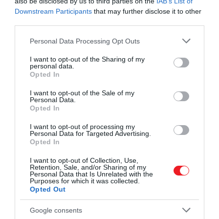
also be disclosed by us to third parties on the
IAB’s List of
embereket feltehetően
Downstream Participants
that may further disclose it to other
hiénák ölték meg, amik
third parties.
utána a barlangba vitték
Please note that this website/app uses one or more Google
Personal Data Processing Opt Outs
őket vissza.
services and may gather and store information including but
not limited to your visit or usage behaviour. You may click to
I want to opt-out of the Sharing of my
personal data.
grant or deny consent to Google and its third-party tags to
Opted In
use your data for below specified purposes in below Google
A Guattari-barlangban már 1939-ben talált egy
consent section.
I want to opt-out of the Sale of my
tökéletes állapotban fennmaradt neandervölgyi
Personal Data.
Opted In
koponyát
Alberto Carlo Blanc
antropológus. A 2019
októberében indult újabb ásatások során a barlang
I want to opt-out of processing my
Personal Data for Targeted Advertising.
eddig feltáratlan részeit vizsgálták át, köztük azt a
Opted In
tavat, amit Blanc is említett.
I want to opt-out of Collection, Use,
Az ásatásokat vezető
Retention, Sale, and/or Sharing of my
Francesco Di Mario
szerint az
Personal Data that Is Unrelated with the
újabb leletek arról tanúskodnak, hogy kifejezetten
Purposes for which it was collected.
Opted Out
népes neandervölgyi populáció élhetett a
térségben.
Google consents