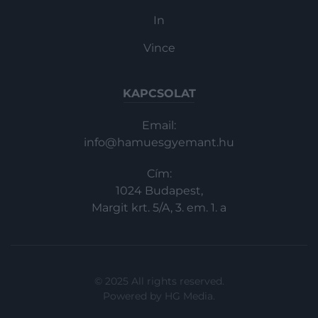
In
Vince
KAPCSOLAT
Email:
info@hamuesgyemant.hu
Cím:
1024 Budapest,
Margit krt. 5/A, 3. em. 1. a
© 2025 All rights reserved.
Powered by
HG Media
.