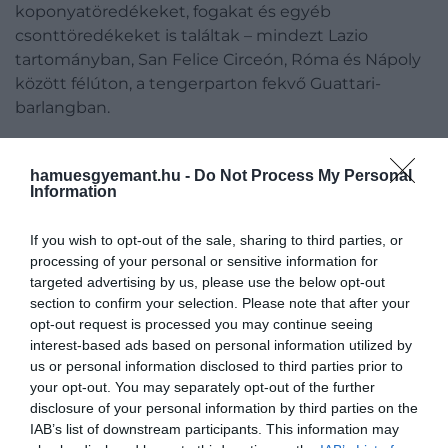
koponyatöredékeket, fogakat és egyéb
csonttöredékeket is találtak – mindezt Lazio
tartományban, San Felice Circeón, Róma és Nápoly
között félúton, a tengerparton fekvő Guattari-
barlangban.
Innen korábban már előkerült két lelet, amelyekkel
együtt összesen már 11 neandervölgyi
hamuesgyemant.hu -
Do Not Process My Personal
Information
maradványaira bukkantak, ami egyben azt is jelenti,
hogy az egyik legjelentősebb lelőhelyről van szó a
If you wish to opt-out of the sale, sharing to third parties, or
neandervölgyi ember története szempontjából A
processing of your personal or sensitive information for
most felfedezett maradványok közül nyolc 50-60
targeted advertising by us, please use the below opt-out
ezer éves, a kilencedik, a legrégebbi 90 ezer éves
section to confirm your selection. Please note that after your
lehet. Egy leletet leszámítva, aki a tízes évei elején
opt-out request is processed you may continue seeing
járhatott, valamennyien felnőttek voltak – írja az MTI.
interest-based ads based on personal information utilized by
us or personal information disclosed to third parties prior to
your opt-out. You may separately opt-out of the further
disclosure of your personal information by third parties on the
A megtalált neandervölgyi
IAB’s list of downstream participants. This information may