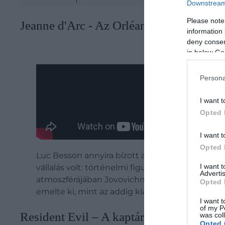
Downstream 
Please note
Jeanne d'Arc - Az Orléans-i szűz (1999)
information 
deny consent
in below Go
Persona
I want t
Opted 
I want t
Opted 
Luc Besson annyira bízott a színésznőben, hogy
I want 
vállalás volt: történelmi figura, belső vívódáso
Advertis
atmoszférájában Jovovichnek nem a fizikai jelenl
Opted 
emelte ki, mint az addig kialakult látványfilme
I want t
of my P
Resident Evil – A kaptár (2002)
was col
Opted 