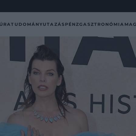
TÚRA
TUDOMÁNY
UTAZÁS
PÉNZ
GASZTRONÓMIA
MAG