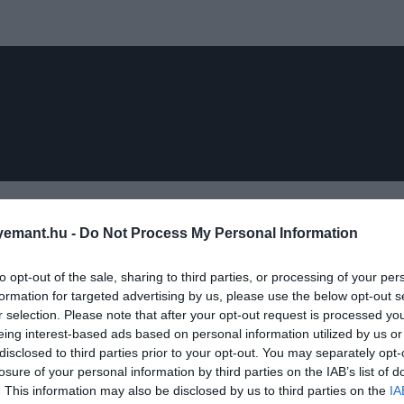
i-fijét
Luc Besson
rendezte, és ezzel a filmmel indult i
b egy különös, kiszolgáltatott, mégis rendkívüli erővel 
emant.hu -
Do Not Process My Personal Information
 a harcos karakter volt, akit később megszoktunk tőle, 
 működik, Besson egyik alapmozija és egyértelműen az e
to opt-out of the sale, sharing to third parties, or processing of your per
formation for targeted advertising by us, please use the below opt-out s
r selection. Please note that after your opt-out request is processed y
eing interest-based ads based on personal information utilized by us or
disclosed to third parties prior to your opt-out. You may separately opt-
losure of your personal information by third parties on the IAB’s list of
, amit bármikor újranéznénk Hollywood egyik legj
. This information may also be disclosed by us to third parties on the
IA