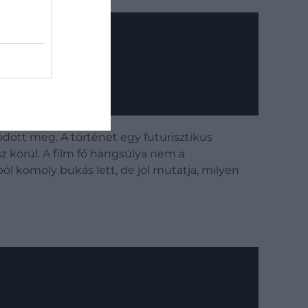
álmodott meg. A történet egy futurisztikus
z körül. A film fő hangsúlya nem a
ól komoly bukás lett, de jól mutatja, milyen