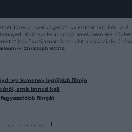
smét Jovovich-csal dolgozott, de ezúttal nem hősnőkén
gy könnyed, látványos kalandmozi, amely nem akar többe
 mert Milady figurája markánsan elüt a korábbi akcióhős
 Bloom
és
Christoph Waltz
.
Sydney Sweeney legújabb filmje
kótól, amit látnod kell
rfagyasztóbb filmjét
MILLA JOVOVICH