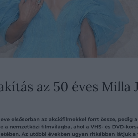
kítás az 50 éves Milla 
e elsősorban az akciófilmekkel forrt össze, pedig a s
be a nemzetközi filmvilágba, ahol a VHS- és DVD-kors
setében. Az utóbbi években ugyan ritkábban látjuk a 