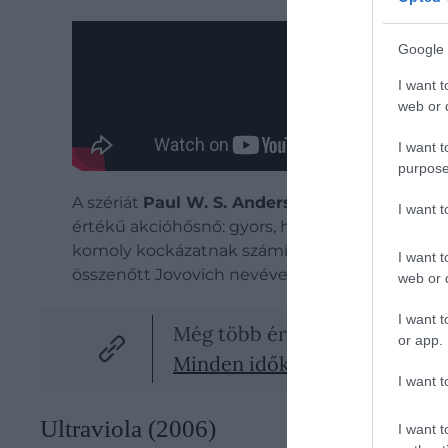
Google 
I want t
web or d
I want t
purpose
A szériát
Paul W. S. Anderson
indította útjára,
I want 
értékű akcióhősnő: gyors, hideg fejjel dönt, és
komoly kockázatnak számított, a sikere pedig m
I want t
összenőtt Jovovich nevével. Bár a sorozat minő
web or d
I want t
Még több érdekesség!
or app.
Minden idők 4 leghosszabb já
I want t
Ultraviola (2006)
I want t