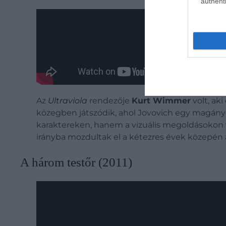
authenti
Az
Ultraviola
rendezője
Kurt Wimmer
volt, aki
közegben játszódik, ahol Jovovich egy magányos 
karaktereken, hanem a vizuális megoldásokon van
irányba mozdultak el a kétezres évek közepén 
A három testőr (2011)