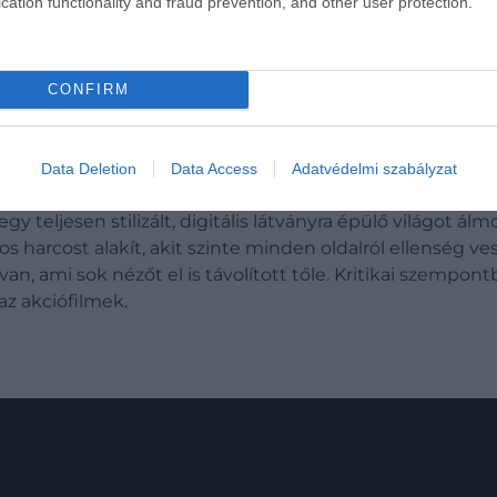
cation functionality and fraud prevention, and other user protection.
CONFIRM
Data Deletion
Data Access
Adatvédelmi szabályzat
 egy teljesen stilizált, digitális látványra épülő világot 
harcost alakít, akit szinte minden oldalról ellenség ves
, ami sok nézőt el is távolított tőle. Kritikai szempontb
az akciófilmek.