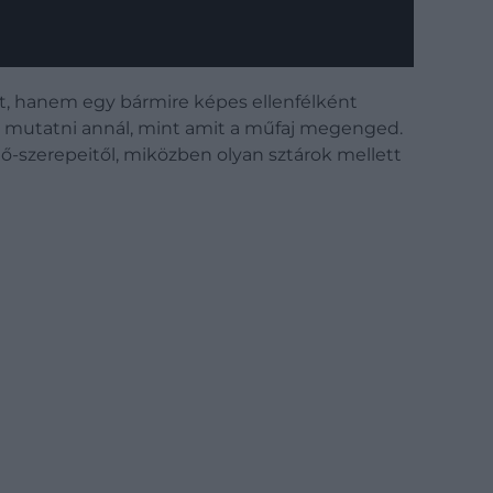
t, hanem egy bármire képes ellenfélként
t mutatni annál, mint amit a műfaj megenged.
nő-szerepeitől, miközben olyan sztárok mellett