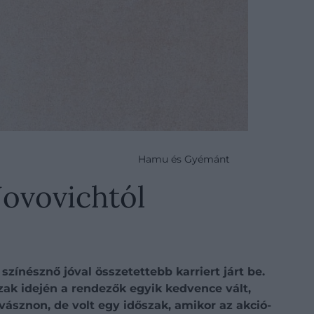
Hamu és Gyémánt
Jovovichtól
zínésznő jóval összetettebb karriert járt be.
zak idején a rendezők egyik kedvence vált,
vásznon, de volt egy időszak, amikor az akció-