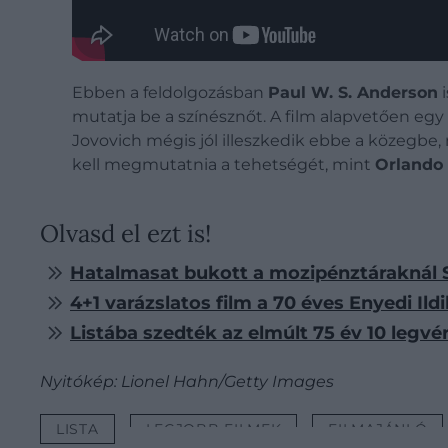
Ebben a feldolgozásban
Paul W. S. Anderson
i
mutatja be a színésznőt. A film alapvetően e
Jovovich mégis jól illeszkedik ebbe a közegbe,
kell megmutatnia a tehetségét, mint
Orlando
Olvasd el ezt is!
Hatalmasat bukott a mozipénztáraknál 
4+1 varázslatos film a 70 éves Enyedi Ildi
Listába szedték az elmúlt 75 év 10 legvé
Nyitókép: Lionel Hahn/Getty Images
LISTA
LEGJOBB FILMEK
FILMAJÁNLÓ