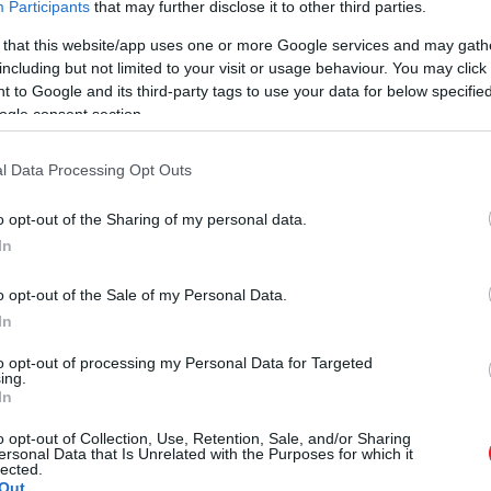
Participants
that may further disclose it to other third parties.
 that this website/app uses one or more Google services and may gath
including but not limited to your visit or usage behaviour. You may click 
 to Google and its third-party tags to use your data for below specifi
ogle consent section.
l Data Processing Opt Outs
o opt-out of the Sharing of my personal data.
In
o opt-out of the Sale of my Personal Data.
In
 két évvel később egy teljesen más arcát vitte vászonra.
to opt-out of processing my Personal Data for Targeted
kkal, vallási megszállottsággal és súlyos lelki terhekkel. 
ing.
étre, hanem az érzelmi állapotokra kellett építenie. Ez a
In
s imázst. Bár a film megosztotta a közönséget, szakmailag
o opt-out of Collection, Use, Retention, Sale, and/or Sharing
ersonal Data that Is Unrelated with the Purposes for which it
lected.
Out