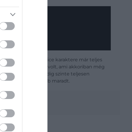
yájának irányát is. Alice karaktere már teljes
y videojáték-adaptáció volt, ami akkoriban még
őtt, a franchise pedig szinte teljesen
 és legfontosabb darab maradt.