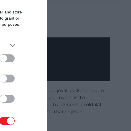
er and store
to grant or
ed purposes
 A francia hősnő szerepe jóval kockázatosabb
A film sötét tónusú, gyakran nyomasztó
z alakítás sokkal inkább a színésznői oldalát
 fontos lépcsőfok lett a karrierjében.