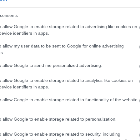
consents
o allow Google to enable storage related to advertising like cookies on
evice identifiers in apps.
o allow my user data to be sent to Google for online advertising
s.
 és ezzel gyakorlatilag hosszú évekre kijelölte Jovovich pál
to allow Google to send me personalized advertising.
 fizikai értelemben is dominálja a jeleneteket. A film eg
ég a szakmát is meglepte. A folytatások száma gyorsan n
o allow Google to enable storage related to analytics like cookies on
sége erősen ingadozott, az első rész máig a legerősebb
evice identifiers in apps.
o allow Google to enable storage related to functionality of the website
tékidejű mozifilmje
o allow Google to enable storage related to personalization.
o allow Google to enable storage related to security, including