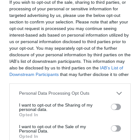
If you wish to opt-out of the sale, sharing to third parties, or
processing of your personal or sensitive information for
targeted advertising by us, please use the below opt-out
section to confirm your selection. Please note that after your
A színész szerint az alkotócsapat soha nem
opt-out request is processed you may continue seeing
számított arra, a film ekkora hatással lesz a
interest-based ads based on personal information utilized by
popkultúrára.
us or personal information disclosed to third parties prior to
your opt-out. You may separately opt-out of the further
Hamill úgy érzi, megvolt az ő ideje az univerzumban
disclosure of your personal information by third parties on the
és ezt nagyra értékeli, de az alkotóknak most már a
IAB’s list of downstream participants. This information may
jövőre és az új karakterekre kell koncentrálniuk.
also be disclosed by us to third parties on the
IAB’s List of
Downstream Participants
that may further disclose it to other
third parties.
A következő két
Star Wars
-filmet már hivatalosan is
bejelentették; 2026-ban és 2027-ben mutatják majd
Please note that this website/app uses one or more Google
Personal Data Processing Opt Outs
be őket. Mindkét alkotás teljesen
új történet
lesz
új
services and may gather and store information including but
karakterekkel
, miközben természetesen tisztelegni
not limited to your visit or usage behaviour. You may click to
I want to opt-out of the Sharing of my
personal data.
fognak a klasszikusok előtt is – derül ki a Variety
grant or deny consent to Google and its third-party tags to
Opted In
use your data for below specified purposes in below Google
írásából
.
consent section.
I want to opt-out of the Sale of my
Personal Data.
A 2026-ban debütáló
The Mandalorian and Grogu
Opted In