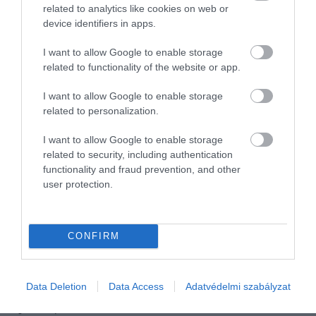
related to analytics like cookies on web or
A
Star Wars: Starfighter
című filmet pedig majd
device identifiers in apps.
2027-ben mutatják be, és ahogy arról
I want to allow Google to enable storage
beszámoltunk
, a főszerepben a Golden Globe-díjas
related to functionality of the website or app.
Ryan Gosling
lesz látható. A történet a Birodalom
maradványainak és a galaxis új rendjének
I want to allow Google to enable storage
kialakulásával foglalkozik.
related to personalization.
I want to allow Google to enable storage
Olvasd el ezt is!
related to security, including authentication
functionality and fraud prevention, and other
Ryan Gosling főszereplésével érkezhet a
user protection.
legújabb Star Wars-mozifilm
Pedro Pascal megmutatta, milyen volt a
hangulat a Last of Us forgatásán
CONFIRM
5 sorozat, amit mindenképp érdemes
megnézned, ha szereted A Mandalórit!
Data Deletion
Data Access
Adatvédelmi szabályzat
Nyitókép:
Mark Hamill
/ Mark Hamill - Silvia