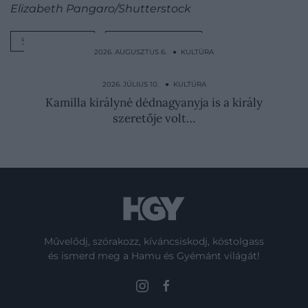
Elizabeth Pangaro/Shutterstock
STAR WARS
MARK HAMILL
2026. AUGUSZTUS 6. ● KULTÚRA
Majdnem megszerezte a Romanovok
örökségét az ál-Anasztázia
2026. JÚLIUS 10. ● KULTÚRA
Kamilla királyné dédnagyanyja is a király
szeretője volt…
Művelődj, szórakozz, kíváncsiskodj, kóstolgass
és ismerd meg a Hamu és Gyémánt világát!