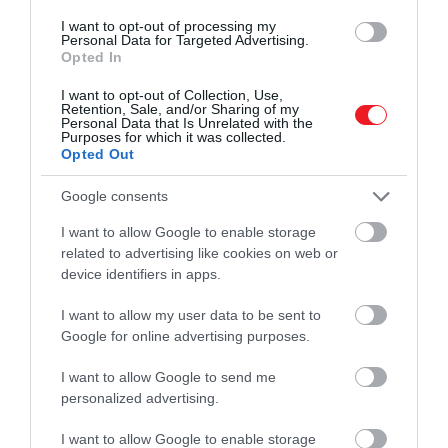
filmben
Pedro Pascal
játssza a főszerepet, és
A
Mandalóri-
sorozat eseményeit követi majd. Grogu
I want to opt-out of processing my
Personal Data for Targeted Advertising.
(„a bébi Yoda”) és Din Djarin új kalandokba
Opted In
keverednek, miközben új szövetségesekkel és
I want to opt-out of Collection, Use,
ellenfelekkel találkoznak.
Retention, Sale, and/or Sharing of my
Personal Data that Is Unrelated with the
Purposes for which it was collected.
Ez is érdekelhet!
Opted Out
Lassan 50 éve piszkálják Mark Hamillt a
Google consents
Star Wars egyik legidétlenebb mondata
miatt
I want to allow Google to enable storage
related to advertising like cookies on web or
device identifiers in apps.
I want to allow my user data to be sent to
Google for online advertising purposes.
I want to allow Google to send me
personalized advertising.
I want to allow Google to enable storage