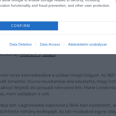
cation functionality and fraud prevention, and other user protection.
CONFIRM
ion Lola Montez to Buda Historic House resid
d day-to-day lives are a central part of earl
Data Deletion
Data Access
Adatvédelmi szabályzat
ections)
March 7, 2023
enév tette kiemelkedővé a szóban forgó hölgyet. Az 182
ált ismertté. Durva neveltetése arra késztette, hogy hi
kkori férjétől, és színpadi táncosnő lett. Marie Londonb
é, mert valójában ír volt.
barátja lett. Leghíresebb kapcsolata 1846-ban kezdődött, 
dühítette néhány kollégáját. Az idő múlásával egyre vilá