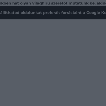
cikkben hat olyan világhírű szeretőt mutatunk be, ak
állíthatod oldalunkat preferált forrásként a Google 