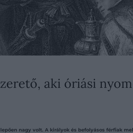
szerető, aki óriási nyo
epően nagy volt. A királyok és befolyásos férfiak me