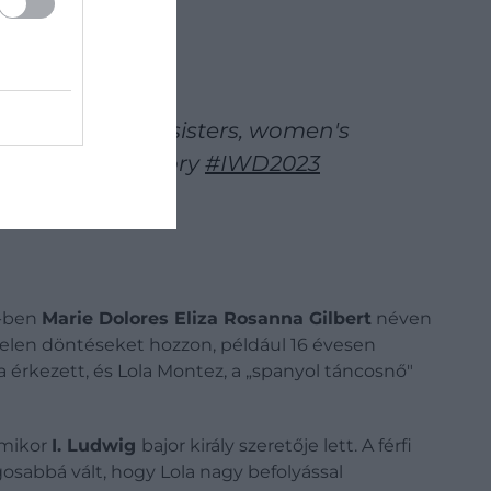
ents the Leviny sisters, women's
y Victorian history
#IWD2023
1-ben
Marie Dolores Eliza Rosanna Gilbert
néven
rtelen döntéseket hozzon, például 16 évesen
a érkezett, és Lola Montez, a „spanyol táncosnő"
amikor
I. Ludwig
bajor király szeretője lett. A férfi
gosabbá vált, hogy Lola nagy befolyással