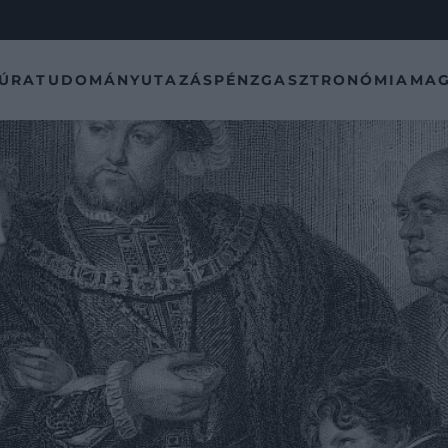
TÚRA
TUDOMÁNY
UTAZÁS
PÉNZ
GASZTRONÓMIA
MAG