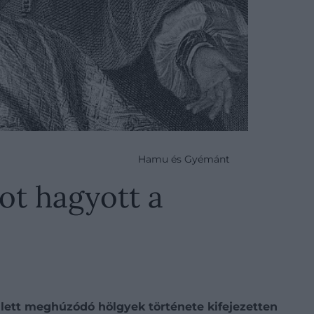
Hamu és Gyémánt
mot hagyott a
llett meghúzódó hölgyek története kifejezetten