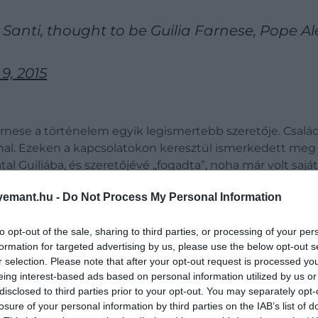
Santi, thought to be Guilia Farnese, Pope Al
9, 2015
rnese a történelem egyik legismertebb szeretője. Család
kánnal. Ezeken a kapcsolatokon keresztül ismerkedett meg
tal Guiliába, és szeretőjévé „fogadta”, noha már volt saját
met, ami szöges ellentétben áll a címmel járó cölibátusi 
emant.hu -
Do Not Process My Personal Information
rdekében, hogy a bátyjának pozíciót szerezzen a Vatikán
kán szájára vette őt a nép, és végül kiesett a pápa kegyei
to opt-out of the sale, sharing to third parties, or processing of your per
formation for targeted advertising by us, please use the below opt-out s
r selection. Please note that after your opt-out request is processed y
eing interest-based ads based on personal information utilized by us or
disclosed to third parties prior to your opt-out. You may separately opt-
losure of your personal information by third parties on the IAB’s list of