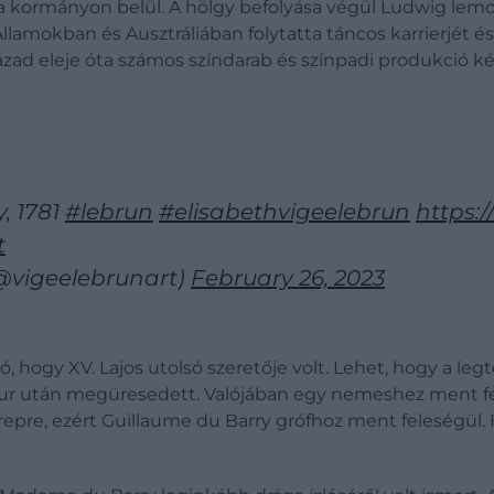
ott a kormányon belül. A hölgy befolyása végül Ludwig l
llamokban és Ausztráliában folytatta táncos karrierjét é
ázad eleje óta számos színdarab és színpadi produkció ké
, 1781
#lebrun
#elisabethvigeelebrun
https:
t
(@vigeelebrunart)
February 26, 2023
hogy XV. Lajos utolsó szeretője volt. Lehet, hogy a legt
 után megüresedett. Valójában egy nemeshez ment feles
repre, ezért Guillaume du Barry grófhoz ment feleségül. 