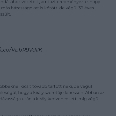
emondásához vezetett, ami azt eredményezte, hogy
s más házasságokat is kötött, de végül 39 éves
szült.
//t.co/VbbR9VdllK
öbbeknél kicsit tovább tartott neki, de végül
égül, hogy a király szeretője lehessen. Abban az
Házassága után a király kedvence lett, míg végül