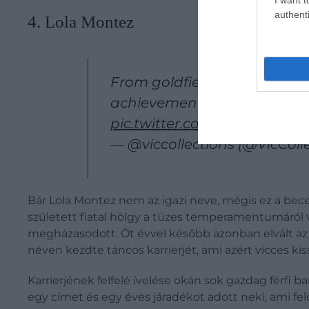
authenti
4. Lola Montez
From goldfields star attract
achievements, aspirations an
pic.twitter.com/VT5frsTMip
— @viccollections (@VicColl
Bár Lola Montez nem az igazi neve, mégis ez a bec
született fiatal hölgy a tüzes temperamentumáról v
megházasodott. Öt évvel később azonban elvált az a
néven kezdte táncos karrierjét, ami azért vicces kiss
Karrierjének felfelé ívelése okán sok gazdag férfi 
egy címet és egy éves járadékot adott neki, ami fel