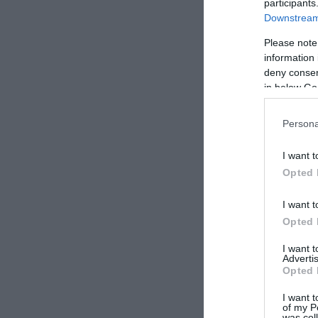
participants
Downstream 
Please note
information 
deny consent
in below Go
Persona
I want t
Opted 
I want t
Opted 
I want 
Advertis
Opted 
I want t
of my P
was col