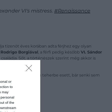
exander VI's mistress.
#Renaissance
ja tizenöt éves korában adta férjhez egy olyan
Rodrigo Borgiával
, a férfi pedig később
VI. Sándor
 családja. Sőt, a történészek szerint még akkor is
fogadalommal.
ban. Guilia 1492-ben teherbe esett, bár senki sem
ből.
sonal or
ection to
ou may
 personal
out of the
 downstream