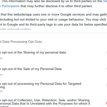
. This information may also be disclosed by us to third parties on the
IA
Participants
that may further disclose it to other third parties.
 that this website/app uses one or more Google services and may gath
including but not limited to your visit or usage behaviour. You may click 
 to Google and its third-party tags to use your data for below specifi
ogle consent section.
l Data Processing Opt Outs
o opt-out of the Sharing of my personal data.
In
o opt-out of the Sale of my Personal Data.
A bejegyzés megtekintése az Instagramon
In
to opt-out of processing my Personal Data for Targeted
ing.
In
o opt-out of Collection, Use, Retention, Sale, and/or Sharing
ersonal Data that Is Unrelated with the Purposes for which it
lected.