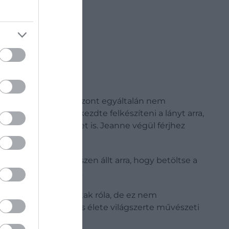
könyvekből. Azt viszont egyáltalán nem
esanyja azonnal elkezdte felkészíteni a lányt arra,
ot, és a művészeteket is. Jeanne végül férjhez
meghalt, Jeanne készen állt arra, hogy betöltse a
 is a szeretője lett.
rban gyakran pletykáltak róla, de ez nem
tt halála után képe és élete világszerte művészeti