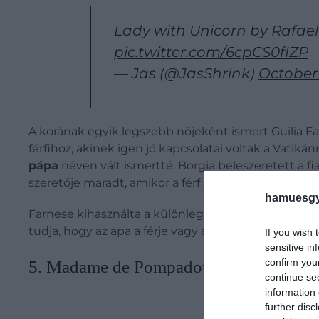
Lady with Unicorn by Rafael 
pic.twitter.com/6cpCS0fIZP
— Jas (@JasShrink)
October 
A korának egyik legszebb nőjeként ismert Guilia Fa
férfihoz, akinek igen jó kapcsolatai voltak a Vati
pápa
néven vált ismertté. Borgia beleszeretett a fia
szeretője maradt, amikor a férfi felvette a pápai cí
hamuesgy
Farnese kihasználta a különleges helyzetét annak é
tudja, hogy az apa a férje vagy a pápa volt. Ennek o
If you wish 
sensitive in
confirm you
5. Madame de Pompadour
continue se
information 
further disc