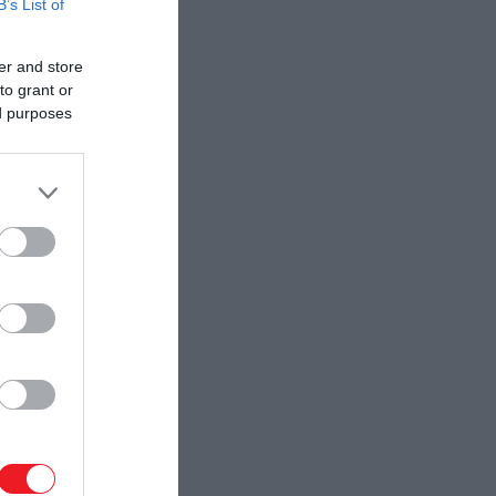
B’s List of
er and store
to grant or
ed purposes