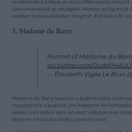
rendelkezik a királyra, és ez konfliktusokat okoz
Lola elmenekült az országból. Montez az Egyesült Á
korában tuberkulózisban meghalt. Életéről a 20. sz
3. Madame du Barry
Portrait of Madame du Barry
pic.twitter.com/0uddPHAUU
— Élisabeth Vigée Le Brun 
Madame du Barry kapcsán a legfontosabb tudnivaló, 
megszerezte a pozíciót, ami Madame de Pompadour
időben cím nélkül nem lehetett pályázni erre a sze
elnyerte a hivatalos királyi szeretői címet.