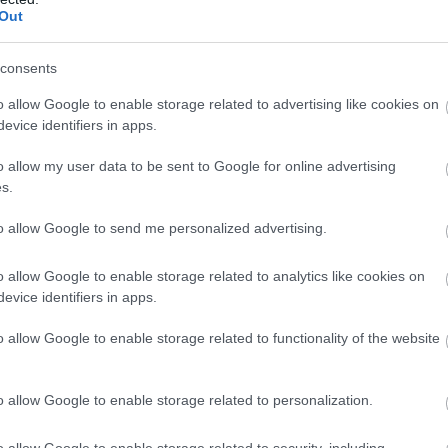
Out
consents
o allow Google to enable storage related to advertising like cookies on
uise de Pompadour (@madame._.de._.pompadour) által megosztott
evice identifiers in apps.
gyzés
o allow my user data to be sent to Google for online advertising
s.
Madame de Pompadour néven lehet ismert a történelem
rsát. A szóban forgó jósnő kijelentéseit hallva Jeanne éd
to allow Google to send me personalized advertising.
s szintű oktatása magában foglalta a festészetet, a tánc
királynak udvaroljon.
o allow Google to enable storage related to analytics like cookies on
evice identifiers in apps.
n találkozott a királlyal. Amikor Lajos akkori szeretője 
tései meghozták a várt eredményt, és 1745-ben hivatalosan
o allow Google to enable storage related to functionality of the website
at pártfogolta, és a király legjobb barátja lett. Az udva
o allow Google to enable storage related to personalization.
os még a halálos ágyán is ápolta őt. 1764-ben bekövetkeze
o allow Google to enable storage related to security, including