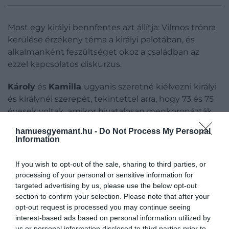
Most egy királyi bennfentes azt állítja: Vilmos trónra
kerülése érzékeny téma a királyi palotában, és
alkalmanként feszültséget okoz a családban az
ezzel kapcsolatos diskurzus.
Károly
és
Kamilla
ugyanis szeretné kiélvezni királyi
és királynéi szerepét, tekintettel arra, hogy 73 és 75
évesek voltak, amikor hivatalosan megkoronázták
őket.
hamuesgyemant.hu -
Do Not Process My Personal
Information
If you wish to opt-out of the sale, sharing to third parties, or
processing of your personal or sensitive information for
targeted advertising by us, please use the below opt-out
section to confirm your selection. Please note that after your
opt-out request is processed you may continue seeing
interest-based ads based on personal information utilized by
us or personal information disclosed to third parties prior to