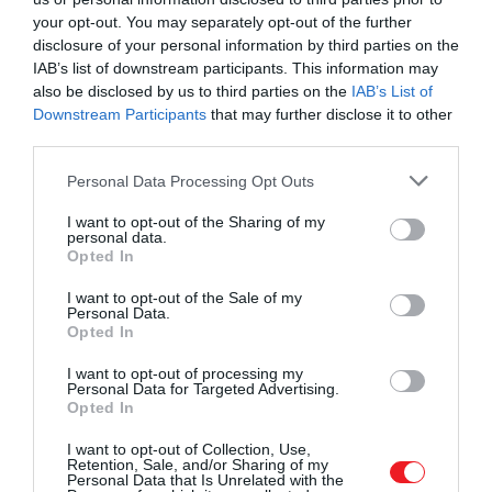
your opt-out. You may separately opt-out of the further
disclosure of your personal information by third parties on the
IAB’s list of downstream participants. This information may
also be disclosed by us to third parties on the
IAB’s List of
Downstream Participants
that may further disclose it to other
third parties.
Please note that this website/app uses one or more Google
Personal Data Processing Opt Outs
services and may gather and store information including but
not limited to your visit or usage behaviour. You may click to
I want to opt-out of the Sharing of my
personal data.
grant or deny consent to Google and its third-party tags to
Opted In
use your data for below specified purposes in below Google
consent section.
I want to opt-out of the Sale of my
Personal Data.
Károly és Kamilla
Opted In
Fotó: Shutterstock
I want to opt-out of processing my
Personal Data for Targeted Advertising.
Opted In
A forrás szerint Kamilla kifejezetten szeret királyné
lenni, és nem akar arra gondolni, hogy ezt a szerepet
I want to opt-out of Collection, Use,
egyszer majd át kell adnia Katalinnak.
Retention, Sale, and/or Sharing of my
Personal Data that Is Unrelated with the