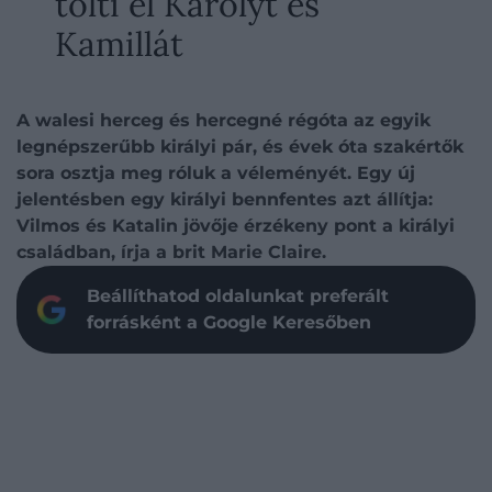
tölti el Károlyt és
Kamillát
A walesi herceg és hercegné régóta az egyik
legnépszerűbb királyi pár, és évek óta szakértők
sora osztja meg róluk a véleményét. Egy új
jelentésben egy királyi bennfentes azt állítja:
Vilmos és Katalin jövője érzékeny pont a királyi
családban, írja a brit Marie Claire.
Beállíthatod oldalunkat preferált
forrásként a Google Keresőben