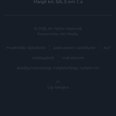
Margit krt. 5/A, 3. em. 1. a
© 2025 All rights reserved.
Powered by
HG Media
.
moderálási szabályzat
adatvédelmi szabályzat
ászf
médiaajánló
impresszum
akadálymentességi megfelelőségi nyilatkozat
Lap tetejére