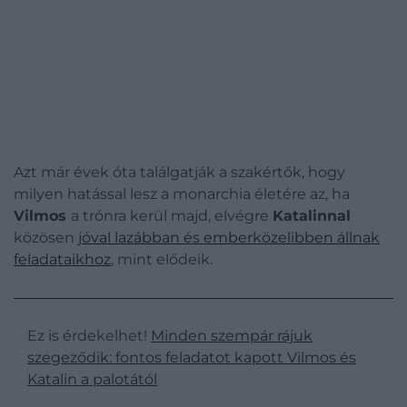
Azt már évek óta találgatják a szakértők, hogy
milyen hatással lesz a monarchia életére az, ha
Vilmos
a trónra kerül majd, elvégre
Katalinnal
közösen
jóval lazábban és emberközelibben állnak
feladataikhoz
, mint elődeik.
Ez is érdekelhet!
Minden szempár rájuk
szegeződik: fontos feladatot kapott Vilmos és
Katalin a palotától