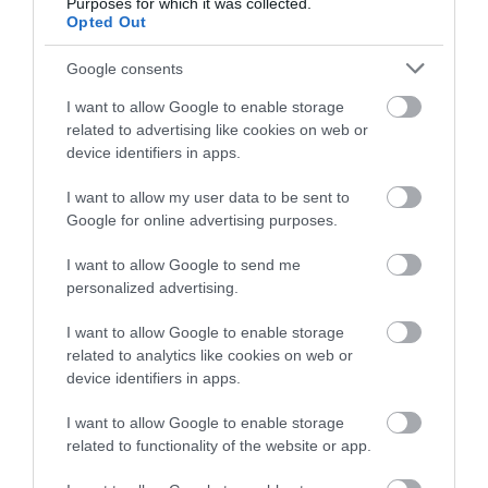
Purposes for which it was collected.
Opted Out
Szereti a felelősségét. Egész
Google consents
életében mindig is királyné
I want to allow Google to enable storage
akart lenni, ezért nem akarja
related to advertising like cookies on web or
device identifiers in apps.
olyan gyorsan abbahagyni.
I want to allow my user data to be sent to
Google for online advertising purposes.
I want to allow Google to send me
Ha tovább olvasnál:
Katalin hercegné
personalized advertising.
megszegte a királyi protokollt, amikor beszámolt
egészségügyi állapotáról
I want to allow Google to enable storage
related to analytics like cookies on web or
device identifiers in apps.
A bennfentes azt is állítja, hogy Kamillának és
I want to allow Google to enable storage
related to functionality of the website or app.
Katalinnak mindig is feszült kapcsolata volt, és a
király és legidősebb fia között is egyfajta